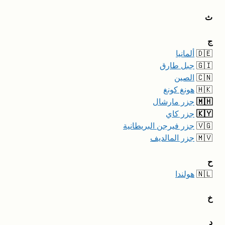
ث
ج
🇩🇪
ألمانيا
🇬🇮
جبل طارق
🇨🇳
الصين
🇭🇰
هونغ كونغ
🇲🇭
جزر مارشال
🇰🇾
جزر كاي
🇻🇬
جزر فيرجن البريطانية
🇲🇻
جزر المالديف
ح
🇳🇱
هولندا
خ
د