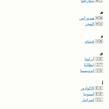
🇳🇮
نيكاراغوا
هـ
🇭🇳
هندوراس
🇭🇺
المجر
و
🇻🇳
فيتنام
ي
🇮🇪
أيرلندا
🇮🇹
ايطاليا
🇮🇩
إندونيسيا
إ
🇪🇨
الإكوادور
🇪🇪
إستونيا
🇮🇱
إسرائيل