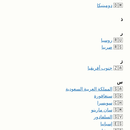
🇩🇲
دومينيكا
ذ
ر
🇷🇺
روسيا
🇷🇸
صربيا
ز
🇿🇦
جنوب أفريقيا
س
🇸🇦
المملكة العربية السعودية
🇸🇬
سنغافورة
🇨🇭
سويسرا
🇸🇲
سان مارينو
🇸🇻
السلفادور
🇪🇸
إسبانيا