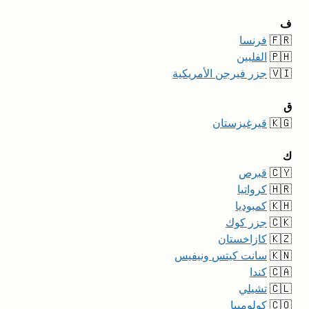
ف
🇫🇷
فرنسا
🇵🇭
الفلبين
🇻🇮
جزر فيرجن الأمريكية
ق
🇰🇬
قيرغيزستان
ك
🇨🇾
قبرص
🇭🇷
كرواتيا
🇰🇭
كمبوديا
🇨🇰
جزر كوك
🇰🇿
كازاخستان
🇰🇳
سانت كيتس ونيفيس
🇨🇦
كندا
🇨🇱
تشيلي
🇨🇴
كولومبيا