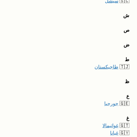
🇸🇨
سيشل
ش
ص
ض
ط
🇹🇯
طاجيكستان
ظ
ع
🇬🇪
جورجيا
غ
🇬🇹
غواتيمالا
🇬🇾
غيانا