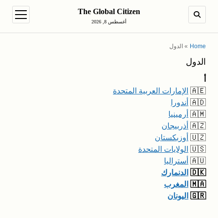
The Global Citizen
en menu
SEARCH
أغسطس 8, 2026
Home
»
الدول
الدول
أ
🇦🇪
الإمارات العربية المتحدة
🇦🇩
أندورا
🇦🇲
أرمينيا
🇦🇿
أذربيجان
🇺🇿
أوزبكستان
🇺🇸
الولايات المتحدة
🇦🇺
أستراليا
🇩🇰
الدنمارك
🇲🇦
المغرب
🇬🇷
اليونان