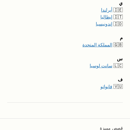
ي
🇮🇪
أيرلندا
🇮🇹
إيطاليا
🇮🇩
إندونيسيا
م
🇬🇧
المملكة المتحدة
س
🇱🇨
سانت لوسيا
ف
🇻🇺
فانواتو
قصص مميزة