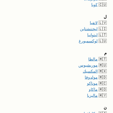
🇨🇺
كوبا
ل
🇱🇻
لاتفيا
🇱🇮
ليختنشتاين
🇱🇹
ليتوانيا
🇱🇺
لوكسمبورغ
م
🇲🇹
مالطا
🇲🇺
موريشيوس
🇲🇽
المكسيك
🇲🇩
مولدوفا
🇲🇨
موناكو
🇲🇴
ماكاو
🇲🇾
ماليزيا
ن