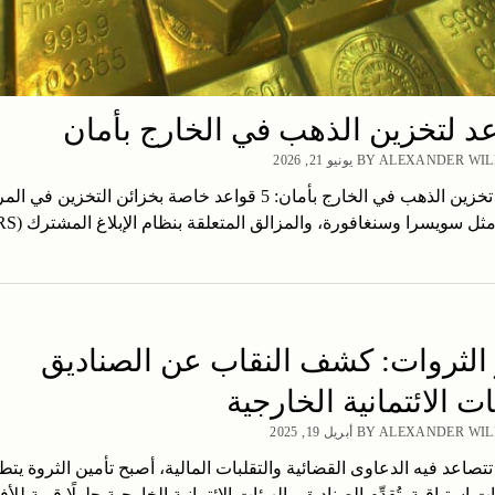
BY ALEXANDE يونيو 21, 2026
أين يمكن تخزين الذهب في الخارج بأمان: 5 قواعد خاصة بخزائن التخزين في 
 الثروات: كشف النقاب عن الصناديق
ات الائتمانية الخارجية
BY ALEXANDE أبريل 19, 2025
صاعد فيه الدعاوى القضائية والتقلبات المالية، أصبح تأمين الثروة يت
ت استباقية. تُقدِّم الصناديق والهيئات الائتمانية الخارجية حلولًا قوية للأ