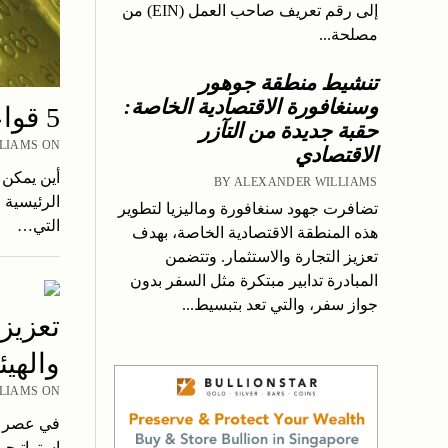
إلى رقم تعريف صاحب العمل (EIN) من
مصلحة...
تنشيط منطقة جوهور
وسنغافورة الاقتصادية الخاصة:
5 قواعد لتخزين الذهب في الخارج بأمان
حقبة جديدة من التآزر
R WILLIAMS ON
الاقتصادي
BY ALEXANDER WILLIAMS
تضافرت جهود سنغافورة وماليزيا لتطوير
التي…
هذه المنطقة الاقتصادية الخاصة، بهدف
تعزيز التجارة والاستثمار. وتتضمن
المبادرة تدابير مبتكرة مثل السفر بدون
جواز سفر، والتي تعد بتبسيط...
تعزيز
والهيئ
R WILLIAMS ON
في عصر تت
استراتيجيا