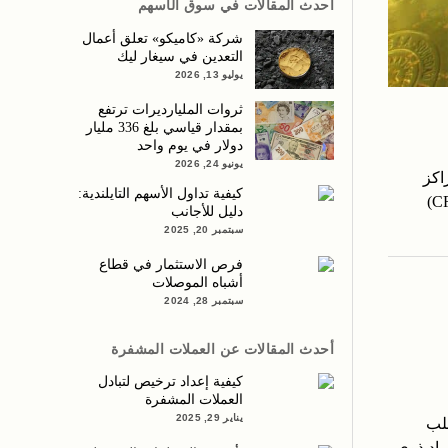
أحدث المقالات في سوق الأسهم
شركة «كاميكو» تعلق أعمال
التعدين في سيغار ليك
يوليو 13, 2026
ثروات المليارديرات ترتفع
بمقدار قياسي بلغ 336 مليار
دولار في يوم واحد
يونيو 24, 2026
المراكز
كيفية تداول الأسهم التايلندية:
الرئيسية مثل سويسرا وسنغافورة، والمزالق المتعلقة بنظام الإبلاغ المشترك (CRS)
دليل للأجانب
سبتمبر 20, 2025
فرص الاستثمار في قطاع
أشباه الموصلات
سبتمبر 28, 2024
أحدث المقالات عن العملات المشفرة
كيفية إعداد ترخيص لتبادل
العملات المشفرة
يناير 29, 2025
طلب
فراد ذوي