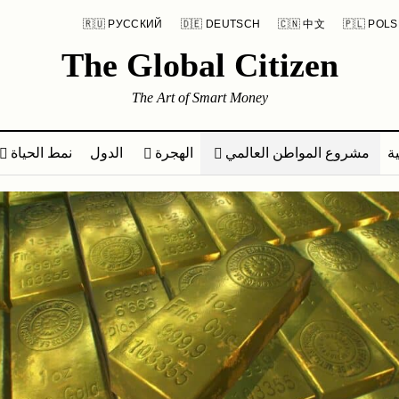
🇷🇺 РУССКИЙ
🇩🇪 DEUTSCH
🇨🇳 中文
🇵🇱 POLS
The Global Citizen
The Art of Smart Money
ة
مشروع المواطن العالمي
الهجرة
الدول
نمط الحياة