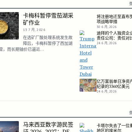
卡梅科暂停雪茄湖采
将注册地迁至直布
将注册地迁至直布罗陀：
项战略举措
矿作业
30 6 月, 2026
13 7 月, 2026
迪拜的个人独资企
迪拜的个人独资企业与有
在选矿厂酸处理系统发生故
责任公司：责任对
障后，卡梅科暂停了西加湖
24 6 月, 2026
营，而长期铀价已逼近…
亿万富翁单日净资
亿万富翁单日净资产增加创
纪录的3360亿美元
24 6 月, 2026
马来西亚数字游民签
卡塔尔失去了一位
卡塔尔失去了一位重塑海
地区的埃米尔
证 2026–2027：DE