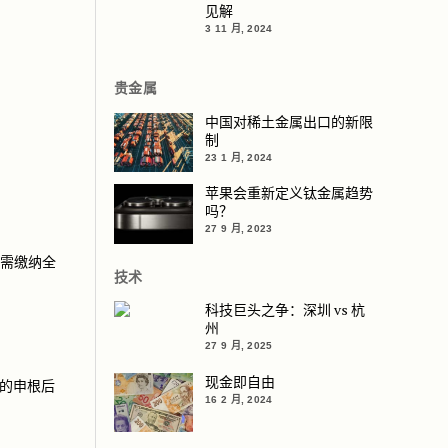
见解
3 11 月, 2024
贵金属
中国对稀土金属出口的新限
制
23 1 月, 2024
苹果会重新定义钛金属趋势
吗？
27 9 月, 2023
无需缴纳全
纳全球税即可进入美国
技术
科技巨头之争：深圳 vs 杭
州
27 9 月, 2025
现金即自由
悄的申根后
后门”
16 2 月, 2024