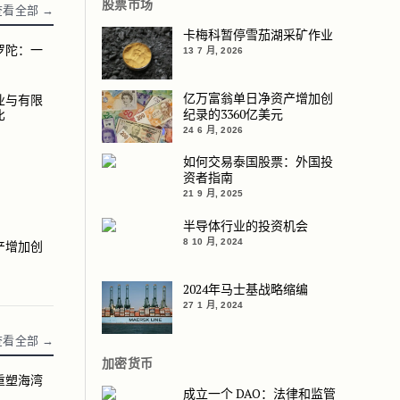
股票市场
查看全部 →
卡梅科暂停雪茄湖采矿作业
罗陀：一
一项战略举措
13 7 月, 2026
亿万富翁单日净资产增加创
业与有限
限责任公司：责任对比
纪录的3360亿美元
比
24 6 月, 2026
如何交易泰国股票：外国投
资者指南
21 9 月, 2025
半导体行业的投资机会
8 10 月, 2024
产增加创
纪录的3360亿美元
2024年马士基战略缩编
27 1 月, 2024
查看全部 →
加密货币
重塑海湾
湾地区的埃米尔
成立一个 DAO：法律和监管