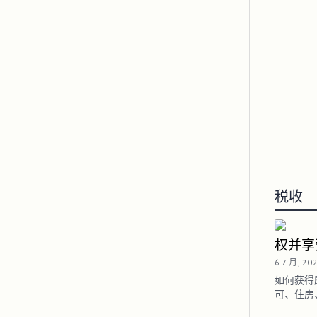
税收
权并享
6 7 月, 20
如何获得
可、住房