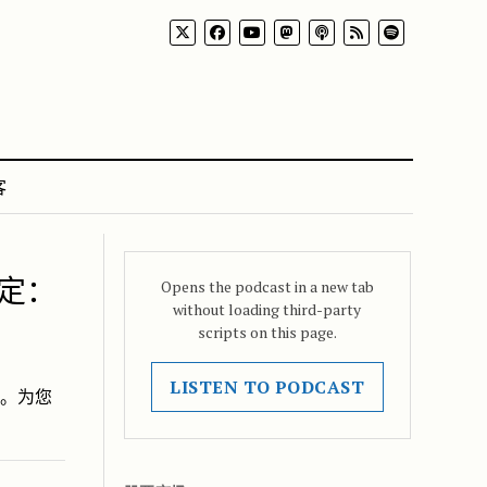
客
定：
Opens the podcast in a new tab
without loading third-party
scripts on this page.
LISTEN TO PODCAST
效。为您