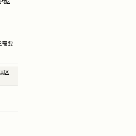
管辖区
026
竟需要
误区