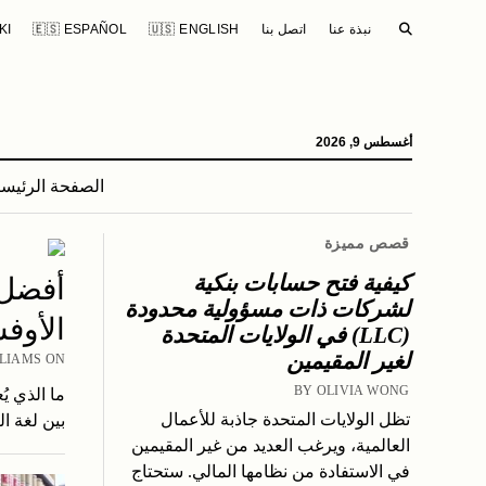
SEARCH
نبذة عنا
اتصل بنا
🇺🇸 ENGLISH
🇪🇸 ESPAÑOL
KI
أغسطس 9, 2026
الصفحة الرئيسي
قصص مميزة
كيفية فتح حسابات بنكية
أفضل 
لشركات ذات مسؤولية محدودة
الأوفشو
(LLC) في الولايات المتحدة
لغير المقيمين
R WILLIAMS ON
BY OLIVIA WONG
تظل الولايات المتحدة جاذبة للأعمال
بين لغة ا
العالمية، ويرغب العديد من غير المقيمين
في الاستفادة من نظامها المالي. ستحتاج