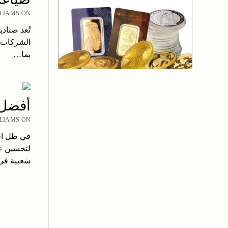
R WILLIAMS ON
تُعد صناد
الشركات ا
بما…
أفضل 
ER WILLIAMS ON
في ظل اقت
لتحسين عم
شعبية ف