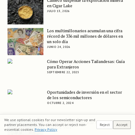
Cameco suspende la explotación minera
en Cigar Lake
JULIO 13, 2026
Los multimillonarios acumulan una cifra
récord de 336 mil millones de dólares en
un solo día
JUNIO 24, 2026
Cómo Operar Acciones Tailandesas: Guía
para Extranjeros
SEPTIEMBRE 22, 2025
Oportunidades de inversión en el sector
de los semiconductores
OCTUBRE 2, 2024
We use optional cookies for our newsletter sign-up and
Reducción estratégica de Maersk en 2024
partner placements. You can accept or reject non-
Reject
Accept
ENERO 26, 2024
essential cookies.
Privacy Policy