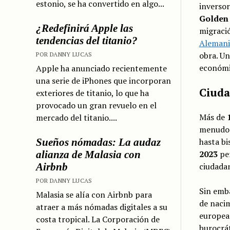
estonio, se ha convertido en algo...
inverso
Golden 
¿Redefinirá Apple las
migraci
tendencias del titanio?
Alemani
obra. Un
POR DANNY LUCAS
económi
Apple ha anunciado recientemente
una serie de iPhones que incorporan
Ciuda
exteriores de titanio, lo que ha
provocado un gran revuelo en el
Más de
mercado del titanio....
menudo 
Sueños nómadas: La audaz
hasta bi
alianza de Malasia con
2023
per
Airbnb
ciudadan
POR DANNY LUCAS
Sin emb
Malasia se alía con Airbnb para
de nacim
atraer a más nómadas digitales a su
europeas
costa tropical. La Corporación de
burocrát