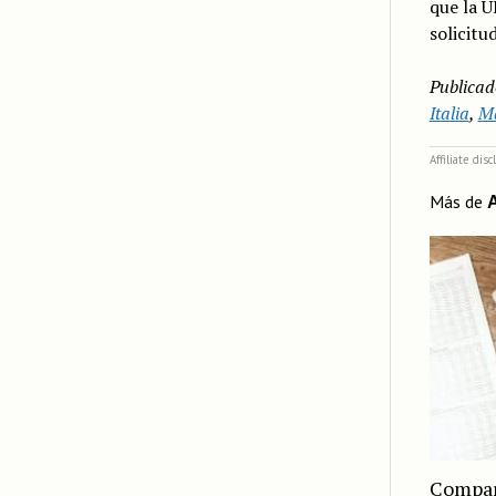
que la U
solicitu
Publicad
Italia
,
Ma
Affiliate dis
Más de
Compara