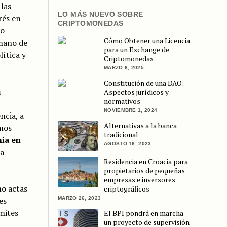
las
LO MÁS NUEVO SOBRE
rés en
CRIPTOMONEDAS
mo
Cómo Obtener una Licencia
 mano de
para un Exchange de
ítica y
Criptomonedas
MARZO 6, 2025
Constitución de una DAO:
a
Aspectos jurídicos y
normativos
NOVIEMBRE 1, 2024
ncia, a
Alternativas a la banca
mos
tradicional
ia en
AGOSTO 16, 2023
la
Residencia en Croacia para
propietarios de pequeñas
empresas e inversores
mo actas
criptográficos
MARZO 26, 2023
es
mites
El BPI pondrá en marcha
un proyecto de supervisión