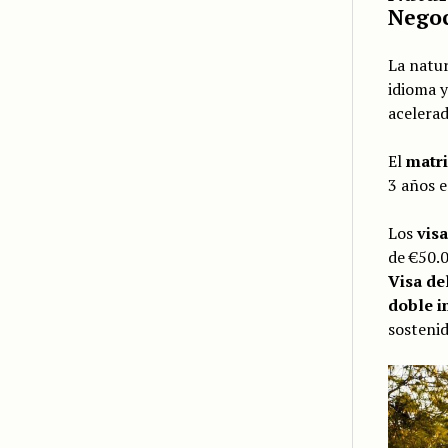
Negoc
La natu
idioma y
acelerad
El
matri
3 años 
Los
vis
de €50.0
Visa de
doble i
sostenid