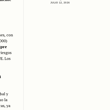
JULIO 12, 2026
es, con
000)
ipre
riesgos
E. Los
a
bal y
mo la
as, ya