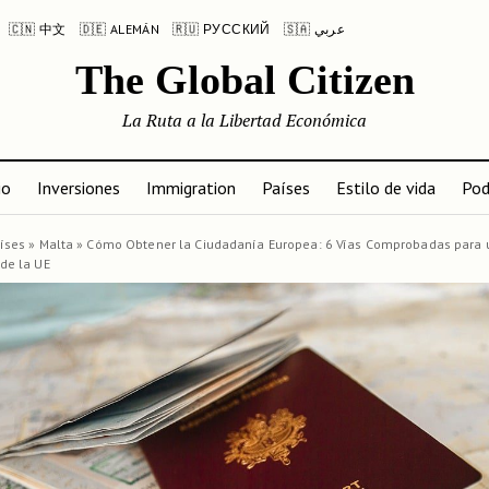
🇨🇳 中文
🇩🇪 ALEMÁN
🇷🇺 РУССКИЙ
🇸🇦 عربي
The Global Citizen
La Ruta a la Libertad Económica
io
Inversiones
Immigration
Países
Estilo de vida
Pod
íses
»
Malta
»
Cómo Obtener la Ciudadanía Europea: 6 Vías Comprobadas para 
de la UE