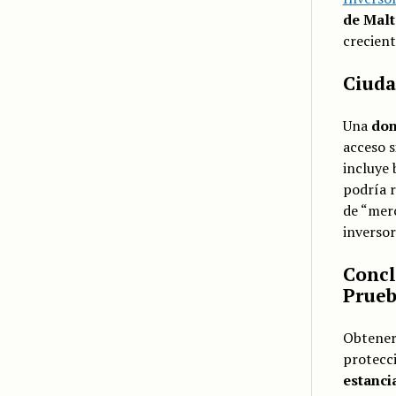
de Malt
crecient
Ciuda
Una
don
acceso s
incluye 
podría r
de “merc
inversor
Concl
Prueb
Obtener 
protecci
estanci