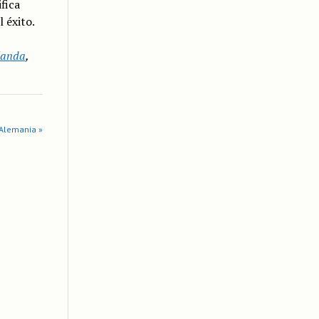
fica
 éxito.
landa
,
 Alemania »