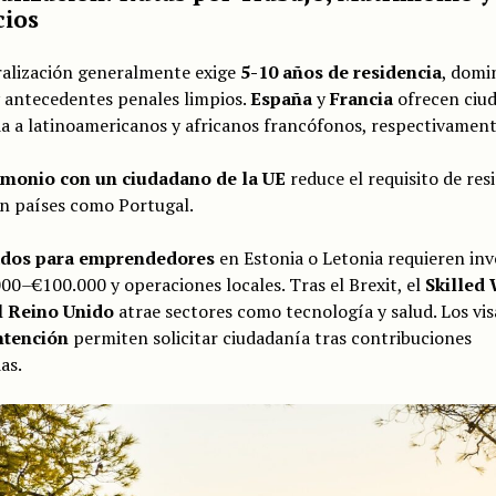
ios
ralización generalmente exige
5-10 años de residencia
, domi
 antecedentes penales limpios.
España
y
Francia
ofrecen ciu
a a latinoamericanos y africanos francófonos, respectivament
monio con un ciudadano de la UE
reduce el requisito de res
en países como Portugal.
ados para emprendedores
en Estonia o Letonia requieren inv
00–€100.000 y operaciones locales. Tras el Brexit, el
Skilled
l Reino Unido
atrae sectores como tecnología y salud. Los vi
ntención
permiten solicitar ciudadanía tras contribuciones
as.