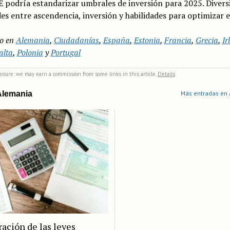
E podría estandarizar umbrales de inversión para 2025. Diversi
des entre ascendencia, inversión y habilidades para optimizar el
o en
Alemania
,
Ciudadanías
,
España
,
Estonia
,
Francia
,
Grecia
,
Ir
lta
,
Polonia
y
Portugal
closure: we may earn a commission from some links in this article.
Details
Alemania
Más entradas en
ción de las leyes