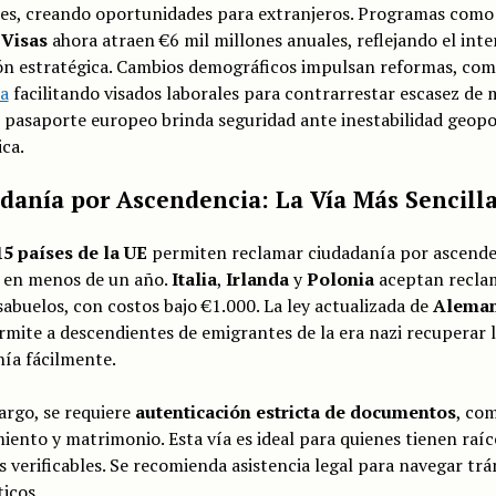
res, creando oportunidades para extranjeros. Programas como 
Visas
ahora atraen €6 mil millones anuales, reflejando el inte
ón estratégica. Cambios demográficos impulsan reformas, co
a
facilitando visados laborales para contrarrestar escasez de
 pasaporte europeo brinda seguridad ante inestabilidad geopol
ca.
danía por Ascendencia: La Vía Más Sencill
15 países de la UE
permiten reclamar ciudadanía por ascende
en menos de un año.
Italia
,
Irlanda
y
Polonia
aceptan recla
sabuelos, con costos bajo €1.000. La ley actualizada de
Aleman
mite a descendientes de emigrantes de la era nazi recuperar 
ía fácilmente.
argo, se requiere
autenticación estricta de documentos
, co
iento y matrimonio. Esta vía es ideal para quienes tienen raíc
 verificables. Se recomienda asistencia legal para navegar trá
icos.