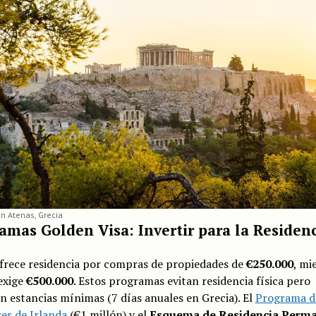
en Atenas, Grecia
amas Golden Visa: Invertir para la Residen
frece residencia por compras de propiedades de
€250.000
, mi
exige
€500.000
. Estos programas evitan residencia física pero
n estancias mínimas (7 días anuales en Grecia). El
Programa d
es de Irlanda
(€1 millón) y el
Esquema de Residencia Perm