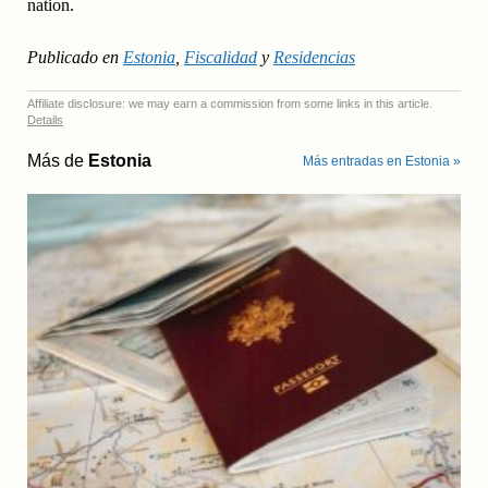
nation.
Publicado en
Estonia
,
Fiscalidad
y
Residencias
Affiliate disclosure: we may earn a commission from some links in this article.
Details
Más de
Estonia
Más entradas en Estonia »