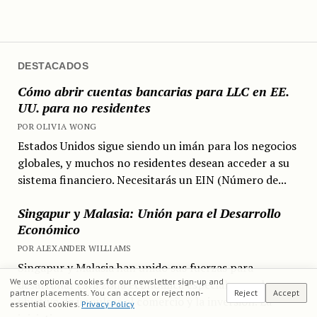
DESTACADOS
Cómo abrir cuentas bancarias para LLC en EE.
UU. para no residentes
POR OLIVIA WONG
Estados Unidos sigue siendo un imán para los negocios
globales, y muchos no residentes desean acceder a su
sistema financiero. Necesitarás un EIN (Número de...
Singapur y Malasia: Unión para el Desarrollo
Económico
POR ALEXANDER WILLIAMS
Singapur y Malasia han unido sus fuerzas para
We use optional cookies for our newsletter sign-up and
desarrollar esta zona económica especial, con el
partner placements. You can accept or reject non-
Reject
Accept
objetivo de impulsar el comercio y la inversión. La
essential cookies.
Privacy Policy