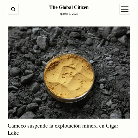
The Global Citizen
BUSCAR
abrir m
agosto 8, 2026
Cameco suspende la explotación minera en Cigar
Lake