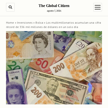
The Global Citizen
BUSCAR
abrir m
agosto 7, 2026
Home
»
Inversiones
»
Bolsa
»
Los multimillonarios acumulan una cifra
récord de 336 mil millones de dólares en un solo día