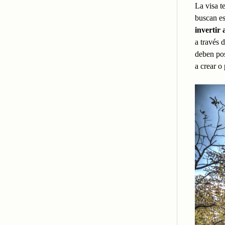
La visa t
buscan es
invertir
a través 
deben pos
a crear o