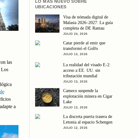
LO MÁS NUEVO SOBRE
UBICACIONES
Visa de nómada digital de
Malasia 2026–2027: La guía
completa de DE Rantau
JULIO 24, 2026
Catar pierde al emir que
transformó el Golfo
JULIO 13, 2026
con las
La realidad del visado E-2:
. Los
acceso a EE. UU. sin
tributación mundial
JULIO 13, 2026
ológica
Cameco suspende la
de
explotación minera en Cigar
ficios
Lake
adapte a
JULIO 13, 2026
La discreta puerta trasera de
Letonia al espacio Schengen
JULIO 12, 2026