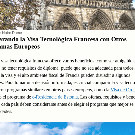
e Notre Dame
ando la Visa Tecnológica Francesa con Otros
amas Europeos
a visa tecnológica francesa ofrece varios beneficios, como ser amigable 
y no tener requisitos de diploma, puede que no sea adecuada para todos
 la visa y el alto ambiente fiscal de Francia pueden disuadir a algunos
tes. Para tomar una decisión informada, es crucial comparar la visa tecn
con programas similares en otros países europeos, como la
Visa de Oro 
 el programa de
e-Residencia de Estonia
. Las ofertas, requisitos y bene
 cada país deben considerarse antes de elegir el programa que mejor se 
idades.