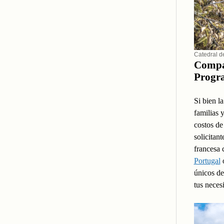
Catedral d
Compar
Progr
Si bien l
familias 
costos de
solicitan
francesa 
Portugal
o
únicos de
tus neces