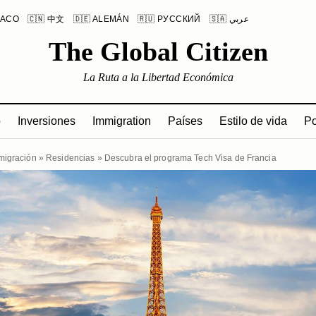
LACO
🇨🇳 中文
🇩🇪 ALEMÁN
🇷🇺 РУССКИЙ
🇸🇦 عربي
The Global Citizen
La Ruta a la Libertad Económica
o
Inversiones
Immigration
Países
Estilo de vida
Po
migración
»
Residencias
»
Descubra el programa Tech Visa de Francia