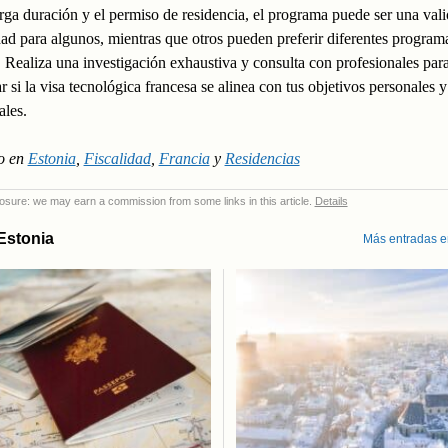
arga duración y el permiso de residencia, el programa puede ser una vali
ad para algunos, mientras que otros pueden preferir diferentes program
 Realiza una investigación exhaustiva y consulta con profesionales par
r si la visa tecnológica francesa se alinea con tus objetivos personales y
ales.
o en
Estonia
,
Fiscalidad
,
Francia
y
Residencias
sclosure: we may earn a commission from some links in this article.
Details
Estonia
Más entradas e