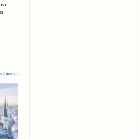
osa
as
a
n Estonia »