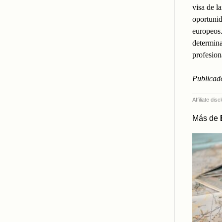
visa de l
oportunid
europeos.
determina
profesion
Publicad
Affiliate di
Más de