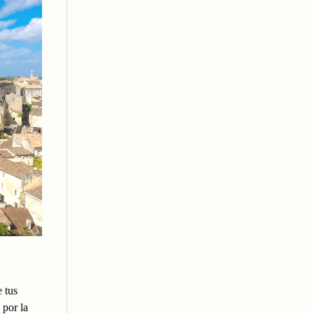
 tus
por la