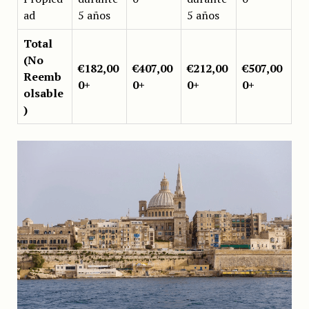
ad
5 años
5 años
Total
(No
€182,00
€407,00
€212,00
€507,00
Reemb
0+
0+
0+
0+
olsable
)