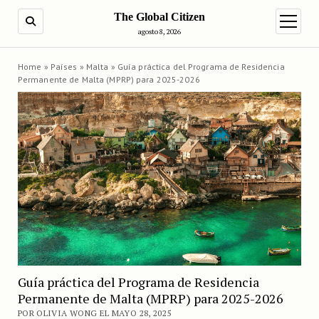
The Global Citizen
BUSCAR
abrir m
agosto 8, 2026
Home
»
Países
»
Malta
»
Guía práctica del Programa de Residencia
Permanente de Malta (MPRP) para 2025-2026
Guía práctica del Programa de Residencia
Permanente de Malta (MPRP) para 2025-2026
POR OLIVIA WONG EL MAYO 28, 2025