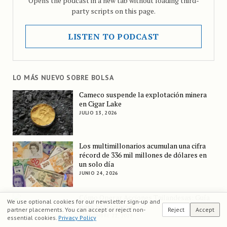
Opens the podcast in a new tab without loading third-
party scripts on this page.
LISTEN TO PODCAST
LO MÁS NUEVO SOBRE BOLSA
Cameco suspende la explotación minera
en Cigar Lake
JULIO 13, 2026
Los multimillonarios acumulan una cifra
récord de 336 mil millones de dólares en
un solo día
JUNIO 24, 2026
Cómo Operar Acciones Tailandesas: Guía
We use optional cookies for our newsletter sign-up and
para Extranjeros
partner placements. You can accept or reject non-
Reject
Accept
SEPTIEMBRE 22, 2025
essential cookies.
Privacy Policy