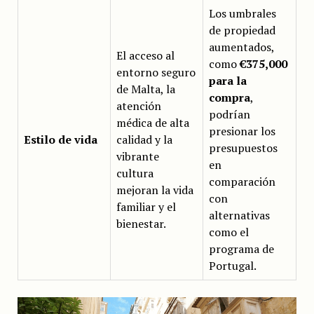
Los umbrales
de propiedad
aumentados,
El acceso al
como
€375,000
entorno seguro
para la
de Malta, la
compra
,
atención
podrían
médica de alta
presionar los
Estilo de vida
calidad y la
presupuestos
vibrante
en
cultura
comparación
mejoran la vida
con
familiar y el
alternativas
bienestar.
como el
programa de
Portugal.