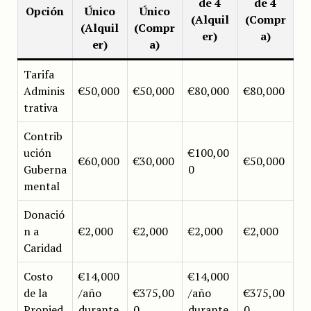
de 4
de 4
Opción
Único
Único
(Alquil
(Compr
(Alquil
(Compr
er)
a)
er)
a)
Tarifa
Adminis
€50,000
€50,000
€80,000
€80,000
trativa
Contrib
ución
€100,00
€60,000
€30,000
€50,000
Guberna
0
mental
Donació
n a
€2,000
€2,000
€2,000
€2,000
Caridad
Costo
€14,000
€14,000
de la
/año
€375,00
/año
€375,00
Propied
durante
0
durante
0