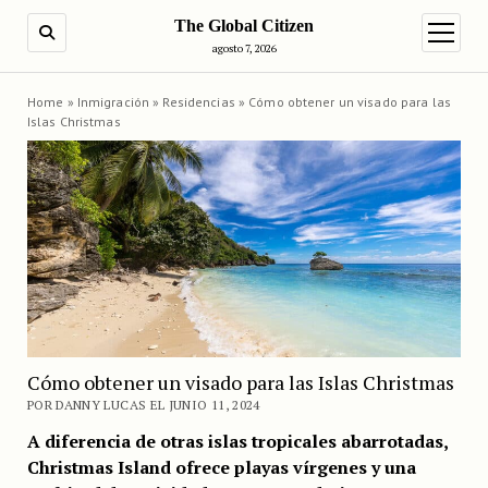
The Global Citizen
BUSCAR
abrir m
agosto 7, 2026
Home
»
Inmigración
»
Residencias
»
Cómo obtener un visado para las
Islas Christmas
Cómo obtener un visado para las Islas Christmas
POR DANNY LUCAS EL JUNIO 11, 2024
A diferencia de otras islas tropicales abarrotadas,
Christmas Island ofrece playas vírgenes y una