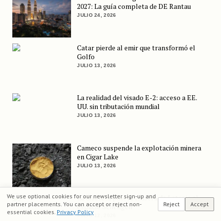
2027: La guía completa de DE Rantau
JULIO 24, 2026
Catar pierde al emir que transformó el
Golfo
JULIO 13, 2026
La realidad del visado E-2: acceso a EE.
UU. sin tributación mundial
JULIO 13, 2026
Cameco suspende la explotación minera
en Cigar Lake
JULIO 13, 2026
We use optional cookies for our newsletter sign-up and
La discreta puerta trasera de Letonia al
partner placements. You can accept or reject non-
Reject
Accept
espacio Schengen
essential cookies.
Privacy Policy
JULIO 12, 2026