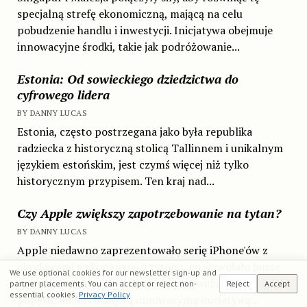
specjalną strefę ekonomiczną, mającą na celu
pobudzenie handlu i inwestycji. Inicjatywa obejmuje
innowacyjne środki, takie jak podróżowanie...
Estonia: Od sowieckiego dziedzictwa do
cyfrowego lidera
BY DANNY LUCAS
Estonia, często postrzegana jako była republika
radziecka z historyczną stolicą Tallinnem i unikalnym
językiem estońskim, jest czymś więcej niż tylko
historycznym przypisem. Ten kraj nad...
Czy Apple zwiększy zapotrzebowanie na tytan?
BY DANNY LUCAS
Apple niedawno zaprezentowało serię iPhone'ów z
obudowami wykonanymi z tytanu, co wywołało burzę
We use optional cookies for our newsletter sign-up and
na rynku tego metalu. Eksperci przewidują wzrost
partner placements. You can accept or reject non-
Reject
Accept
essential cookies.
Privacy Policy
popytu, inspirowany tą innowacyjną inicjatywą...