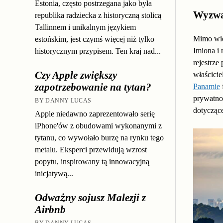
Estonia, często postrzegana jako była
Wyzwan
republika radziecka z historyczną stolicą
Tallinnem i unikalnym językiem
Mimo wie
estońskim, jest czymś więcej niż tylko
Imiona i
historycznym przypisem. Ten kraj nad...
rejestrz
Czy Apple zwiększy
właścicie
zapotrzebowanie na tytan?
Panamie
prywatnoś
BY DANNY LUCAS
dotycząc
Apple niedawno zaprezentowało serię
iPhone'ów z obudowami wykonanymi z
tytanu, co wywołało burzę na rynku tego
metalu. Eksperci przewidują wzrost
popytu, inspirowany tą innowacyjną
inicjatywą...
Odważny sojusz Malezji z
Airbnb
BY DANNY LUCAS