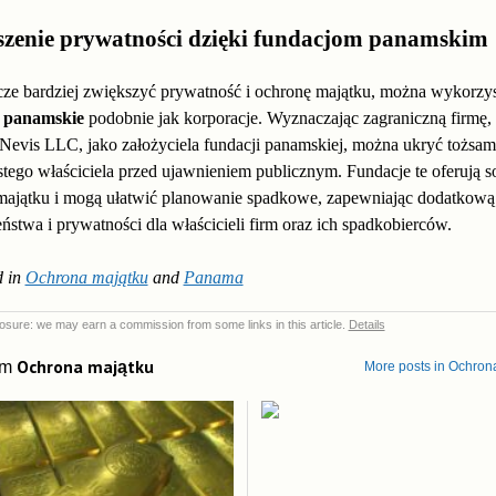
zenie prywatności dzięki fundacjom panamskim
cze bardziej zwiększyć prywatność i ochronę majątku, można wykorzy
 panamskie
podobnie jak korporacje. Wyznaczając zagraniczną firmę,
Nevis LLC, jako założyciela fundacji panamskiej, można ukryć tożsa
tego właściciela przed ujawnieniem publicznym. Fundacje te oferują s
majątku i mogą ułatwić planowanie spadkowe, zapewniając dodatkową
ństwa i prywatności dla właścicieli firm oraz ich spadkobierców.
 in
Ochrona majątku
and
Panama
sclosure: we may earn a commission from some links in this article.
Details
Ochrona majątku
om
More posts in Ochron