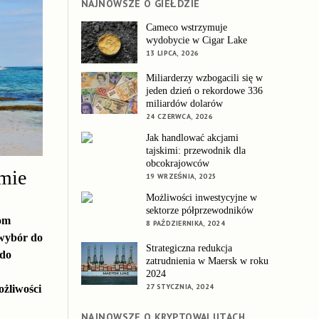
NAJNOWSZE O GIEŁDZIE
Cameco wstrzymuje
wydobycie w Cigar Lake
13 LIPCA, 2026
Miliarderzy wzbogacili się w
jeden dzień o rekordowe 336
miliardów dolarów
24 CZERWCA, 2026
Jak handlować akcjami
tajskimi: przewodnik dla
obcokrajowców
mie
19 WRZEŚNIA, 2025
Możliwości inwestycyjne w
sektorze półprzewodników
som
8 PAŹDZIERNIKA, 2024
 wybór do
Strategiczna redukcja
 do
zatrudnienia w Maersk w roku
2024
27 STYCZNIA, 2024
ożliwości
NAJNOWSZE O KRYPTOWALUTACH