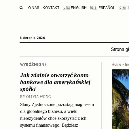
SEARCH
O NAS
KONTAKT
🇺🇸 ENGLISH
🇪🇸 ESPAÑOL
🇨🇳
8 sierpnia, 2026
Strona 
WYRÓŻNIONE
Home
»
In
Jak zdalnie otworzyć konto
bankowe dla amerykańskiej
spółki
BY OLIVIA WONG
Stany Zjednoczone pozostają magnesem
dla globalnego biznesu, a wielu
nierezydentów chce skorzystać z ich
systemu finansowego. Będziesz