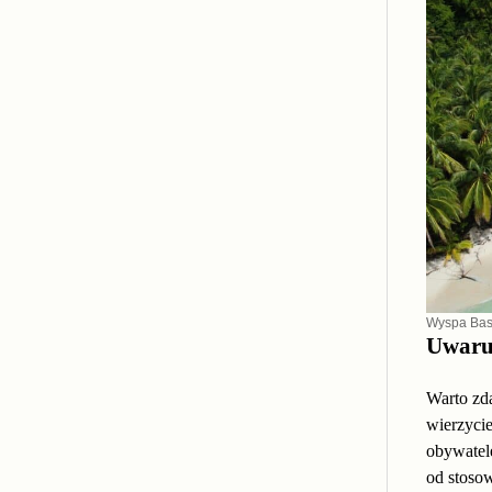
Wyspa Bas
Uwaru
Warto zda
wierzyci
obywatel
od stoso