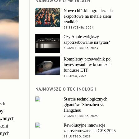
NAJNOWSZE O METALACH
Nowe chińskie ograniczenia
eksportowe na metale ziem
rzadkich
23 STYCZNIA, 2024
Czy Apple zwiększy
zapotrzebowanie na tytan?
3 PAŹDZIERNIKA, 2023
Kompletny przewodnik po
inwestowaniu w kosmiczne
fundusze ETF
10 LIPCA, 2023
NAJNOWSZE O TECHNOLOGII
Starcie technologicznych
ech
gigantów: Shenzhen vs
Hangzhou
by
9 PAŹDZIERNIKA, 2025
owanych
Rewolucyjne innowacje
kont
zaprezentowane na CES 2025
anych
12 LUTEGO, 2025