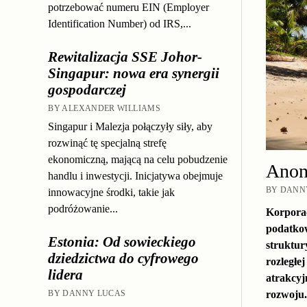
potrzebować numeru EIN (Employer
Identification Number) od IRS,...
Rewitalizacja SSE Johor-
Singapur: nowa era synergii
gospodarczej
BY ALEXANDER WILLIAMS
Singapur i Malezja połączyły siły, aby
rozwinąć tę specjalną strefę
ekonomiczną, mającą na celu pobudzenie
Anon
handlu i inwestycji. Inicjatywa obejmuje
BY DANNY
innowacyjne środki, takie jak
podróżowanie...
Korporac
podatkow
Estonia: Od sowieckiego
struktur
dziedzictwa do cyfrowego
rozległe
lidera
atrakcyj
BY DANNY LUCAS
rozwoju.