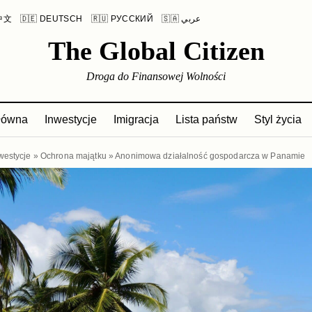
 中文
🇩🇪 DEUTSCH
🇷🇺 РУССКИЙ
🇸🇦 عربي
The Global Citizen
Droga do Finansowej Wolności
główna
Inwestycje
Imigracja
Lista państw
Styl życia
westycje
»
Ochrona majątku
»
Anonimowa działalność gospodarcza w Panamie