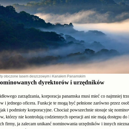
ty otoczone lasem deszczowym i Kanałem Panamskim
nominowanych dyrektorów i urzędników
idłowego zarządzania, korporacja panamska musi mieć co najmniej trz
w i jednego oficera. Funkcje te mogą być pełnione zarówno przez oso
 jak i podmioty korporacyjne. Chociaż powszechnie stosuje się nomin
w, którzy nie kontrolują codziennych operacji ani nie mają dostępu do 
h firmy, ja zalecam unikanć nominowania urzędników i innych niezn