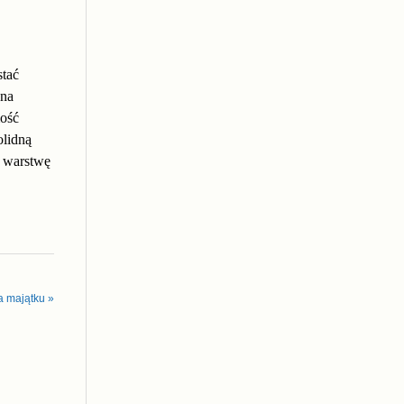
stać
 na
mość
olidną
 warstwę
a majątku »