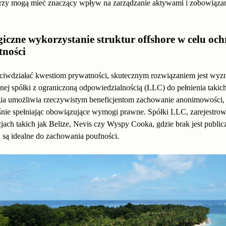
órzy mogą mieć znaczący wpływ na zarządzanie aktywami i zobowiąza
giczne wykorzystanie struktur offshore w celu oc
tności
ciwdziałać kwestiom prywatności, skutecznym rozwiązaniem jest wyz
nej spółki z ograniczoną odpowiedzialnością (LLC) do pełnienia takich
egia umożliwia rzeczywistym beneficjentom zachowanie anonimowości,
śnie spełniając obowiązujące wymogi prawne. Spółki LLC, zarejestro
jach takich jak Belize, Nevis czy Wyspy Cooka, gdzie brak jest publi
, są idealne do zachowania poufności.