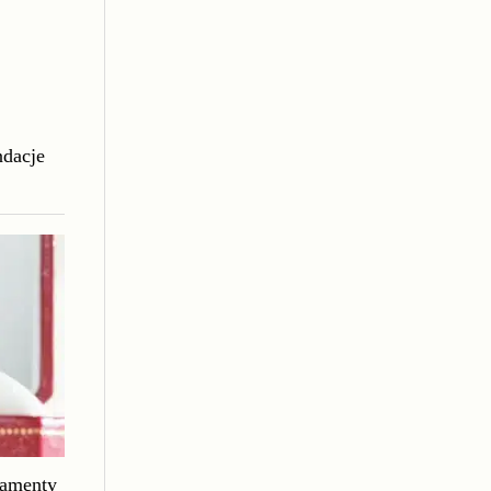
ndacje
iamenty