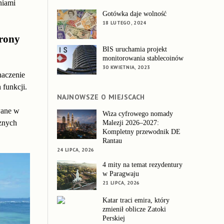
niami
Gotówka daje wolność
18 LUTEGO, 2024
hrony
BIS uruchamia projekt
monitorowania stablecoinów
30 KWIETNIA, 2023
naczenie
 funkcji.
NAJNOWSZE O MIEJSCACH
wane w
Wiza cyfrowego nomady
cznych
Malezji 2026–2027:
Kompletny przewodnik DE
Rantau
24 LIPCA, 2026
4 mity na temat rezydentury
w Paragwaju
21 LIPCA, 2026
Katar traci emira, który
zmienił oblicze Zatoki
Perskiej