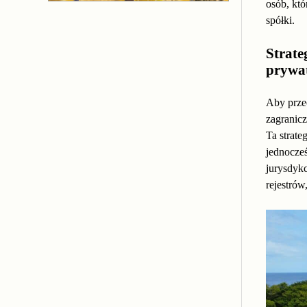
osób, kt
spółki.
Strate
prywa
Aby prze
zagranicz
Ta strat
jednocze
jurysdykc
rejestrów