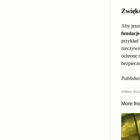
Zwięks
Aby jesz
fundacje
przykład 
rzeczywis
ochronę 
bezpiecze
Published
Affiliate di
More fr