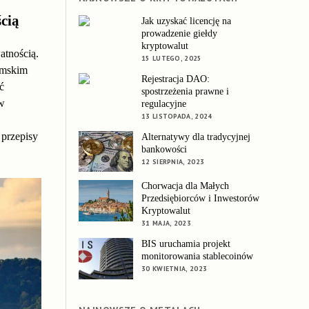
cią
Jak uzyskać licencję na
prowadzenie giełdy
kryptowalut
atnością.
15 LUTEGO, 2025
mskim
Rejestracja DAO:
ć
spostrzeżenia prawne i
 w
regulacyjne
13 LISTOPADA, 2024
 przepisy
Alternatywy dla tradycyjnej
bankowości
12 SIERPNIA, 2023
Chorwacja dla Małych
Przedsiębiorców i Inwestorów
Kryptowalut
31 MAJA, 2023
BIS uruchamia projekt
monitorowania stablecoinów
30 KWIETNIA, 2023