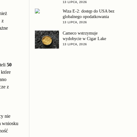
13 LIPCA, 2026
Wiza E-2: dostęp do USA bez
nież
globalnego opodatkowania
 z
13 LIPCA, 2026
ażne
Cameco wstrzymuje
wydobycie w Cigar Lake
13 LIPCA, 2026
teli
50
 które
ano
ze z
cy nie
m wniosku
ność