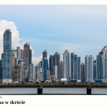
ty
a w skrócie