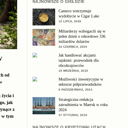
NAJNOWSZE O GIEŁDZIE
Cameco wstrzymuje
wydobycie w Cigar Lake
13 LIPCA, 2026
Miliarderzy wzbogacili się w
jeden dzień o rekordowe 336
miliardów dolarów
24 CZERWCA, 2026
Jak handlować akcjami
w
tajskimi: przewodnik dla
obcokrajowców
19 WRZEŚNIA, 2025
ch od
Możliwości inwestycyjne w
 w
sektorze półprzewodników
8 PAŹDZIERNIKA, 2024
 życia i
Strategiczna redukcja
go, jak
zatrudnienia w Maersk w roku
łynące z
2024
27 STYCZNIA, 2024
e w tym
NAJNOWSZE O KRYPTOWALUTACH