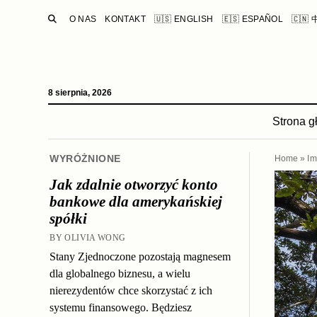
SEARCH
O NAS
KONTAKT
🇺🇸 ENGLISH
🇪🇸 ESPAÑOL
🇨🇳
8 sierpnia, 2026
Strona 
WYRÓŻNIONE
Home
»
Im
Jak zdalnie otworzyć konto
bankowe dla amerykańskiej
spółki
BY OLIVIA WONG
Stany Zjednoczone pozostają magnesem
dla globalnego biznesu, a wielu
nierezydentów chce skorzystać z ich
systemu finansowego. Będziesz