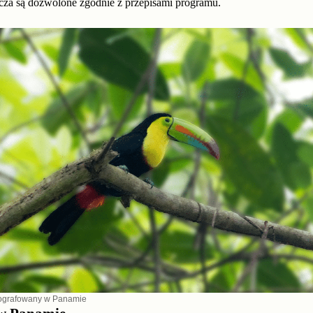
cza są dozwolone zgodnie z przepisami programu.
tografowany w Panamie