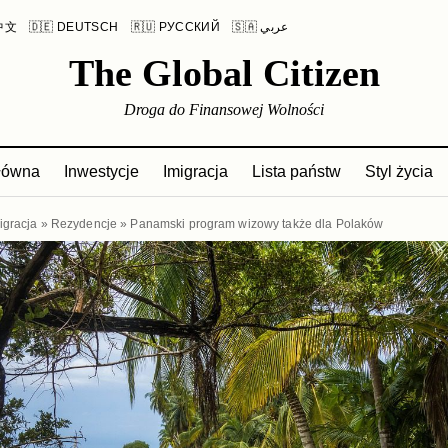
 中文
🇩🇪 DEUTSCH
🇷🇺 РУССКИЙ
🇸🇦 عربي
The Global Citizen
Droga do Finansowej Wolności
główna
Inwestycje
Imigracja
Lista państw
Styl życia
igracja
»
Rezydencje
»
Panamski program wizowy także dla Polaków