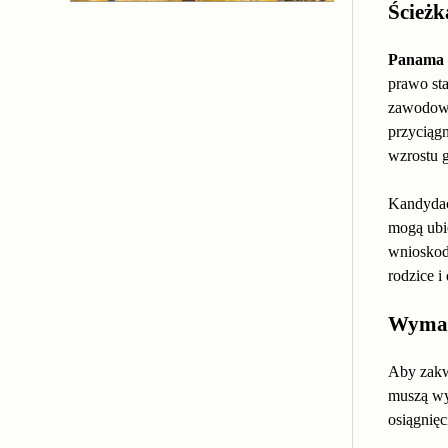
Ścieżk
Panama F
prawo st
zawodowe
przyciągn
wzrostu 
Kandydac
mogą ubi
wnioskoda
rodzice i
Wymag
Aby zakw
muszą wy
osiągnięc