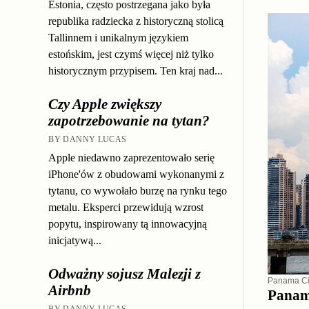
Estonia, często postrzegana jako była
republika radziecka z historyczną stolicą
Tallinnem i unikalnym językiem
estońskim, jest czymś więcej niż tylko
historycznym przypisem. Ten kraj nad...
Czy Apple zwiększy
zapotrzebowanie na tytan?
BY DANNY LUCAS
Apple niedawno zaprezentowało serię
iPhone'ów z obudowami wykonanymi z
tytanu, co wywołało burzę na rynku tego
metalu. Eksperci przewidują wzrost
popytu, inspirowany tą innowacyjną
inicjatywą...
Odważny sojusz Malezji z
Panama Ci
Airbnb
Panam
BY DANNY LUCAS