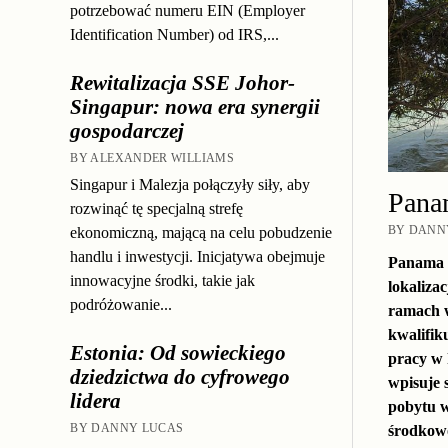
potrzebować numeru EIN (Employer
Identification Number) od IRS,...
Rewitalizacja SSE Johor-
Singapur: nowa era synergii
gospodarczej
BY ALEXANDER WILLIAMS
Singapur i Malezja połączyły siły, aby
Pana
rozwinąć tę specjalną strefę
BY DANNY
ekonomiczną, mającą na celu pobudzenie
handlu i inwestycji. Inicjatywa obejmuje
Panama o
innowacyjne środki, takie jak
lokaliza
podróżowanie...
ramach w
kwalifiku
Estonia: Od sowieckiego
pracy w 
dziedzictwa do cyfrowego
wpisuje 
lidera
pobytu w
BY DANNY LUCAS
środkow