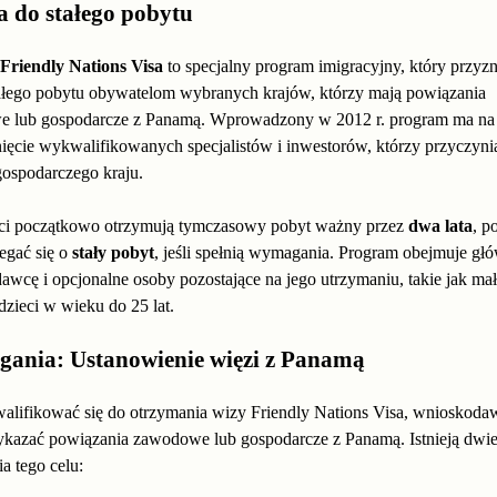
a do stałego pobytu
riendly Nations Visa
to specjalny program imigracyjny, który przyzn
ałego pobytu obywatelom wybranych krajów, którzy mają powiązania
 lub gospodarcze z Panamą. Wprowadzony w 2012 r. program ma na 
ięcie wykwalifikowanych specjalistów i inwestorów, którzy przyczynią
gospodarczego kraju.
i początkowo otrzymują tymczasowy pobyt ważny przez
dwa lata
, p
egać się o
stały pobyt
, jeśli spełnią wymagania. Program obejmuje gł
wcę i opcjonalne osoby pozostające na jego utrzymaniu, takie jak ma
 dzieci w wieku do 25 lat.
ania: Ustanowienie więzi z Panamą
alifikować się do otrzymania wizy Friendly Nations Visa, wnioskoda
kazać powiązania zawodowe lub gospodarcze z Panamą. Istnieją dwi
ia tego celu: