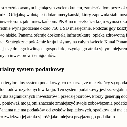
est zróżnicowanym i tętniącym życiem krajem, zamieszkałym przez ok
udzi. Oficjalną walutą jest dolar amerykański, który zapewnia stabilnoś
inwestorom, jak i mieszkańcom. PKB na mieszkańca kraju wynosi oko
rednie wynagrodzenie około 750 USD miesięcznie. Podczas gdy koszty
o niskie, Panama oferuje doskonałą infrastrukturę, opiekę zdrowotną 
e. Strategiczne położenie kraju i słynny na całym świecie Kanał Pana
ają się do jego kwitnącej gospodarki, czyniąc go atrakcyjnym miejsce
znych inwestorów i emigrantów.
rialny system podatkowy
a terytorialny system podatkowy, co oznacza, że mieszkańcy są opod
 dochodów uzyskanych w kraju. Ten system podatkowy jest szczególni
y dla zagranicznych inwestorów i przedsiębiorców, którzy generują do
y, ponieważ mogą oni znacznie zmniejszyć swoje zobowiązania podatk
Panama nie ma podatków od zysków kapitałowych, spadków ani mająt
 zwiększa jej atrakcyjność jako miejsca przyjaznego podatkom.