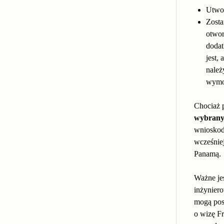
Utwor
Zosta
otwor
dodat
jest,
należ
wymo
Chociaż 
wybrany
wnioskod
wcześnie
Panamą.
Ważne jes
inżyniero
mogą pos
o wizę Fr