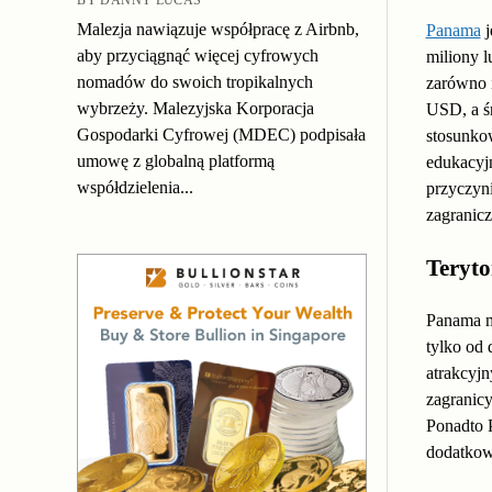
Malezja nawiązuje współpracę z Airbnb,
Panama
j
aby przyciągnąć więcej cyfrowych
miliony l
nomadów do swoich tropikalnych
zarówno 
wybrzeży. Malezyjska Korporacja
USD, a ś
Gospodarki Cyfrowej (MDEC) podpisała
stosunkow
umowę z globalną platformą
edukacyjn
współdzielenia...
przyczyni
zagranic
Teryto
Panama m
tylko od
atrakcyjn
zagranic
Ponadto 
dodatkowo