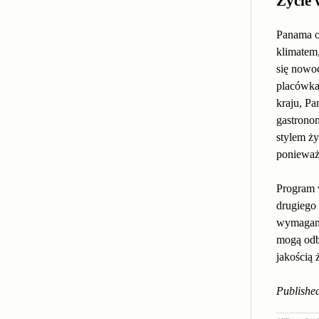
Życie
Panama o
klimatem
się nowoc
placówka
kraju, Pa
gastrono
stylem ży
ponieważ
Program 
drugiego
wymagani
mogą odb
jakością 
Published