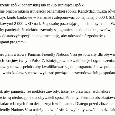
zenie spółki panamskiej lub zakup istniejącej spółki.
nie pracownikiem istniejącej panamskiej spółki. Kandydaci muszą rów
zyć konto bankowe w Panamie i zdeponować co najmniej 5 000 USD,
kowymi 2 000 USD na każdą osobę pozostającą na ich utrzymaniu. W
 aby pamiętać, że niektóre zawody są ograniczone do obcokrajowców, i
y dostarczyć specjalną dokumentację, aby udowodnić zgodność z
gami programu.
program wizowy Panama Friendly Nations Visa jest otwarty dla obywa
ch krajów
(w tym Polski!), istnieją pewne kwalifikacje i ograniczenia,
awcy muszą spełnić, aby kwalifikować się do programu. Jak wspomni
j, wnioskodawcy muszą wykazać powiązania zawodowe lub gospodarc
t, aby pamiętać, że niektóre zawody, takie jak prawnicy, architekci i
wie, są niedostępne dla obywateli spoza Panamy. Ponadto obcokrajow
iadać własnych firm detalicznych w Panamie. Dlatego przed złożenie
iendly Nations Visa należy upewnić się, że wybrany zawód lub działal