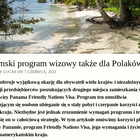
mski program wizowy także dla Polakó
 LUCAS ON 7 CZERWCA, 2023
feruje wyjątkową okazję dla obywateli wielu krajów i niezależny
cji przedsiębiorców poszukujących drugiego miejsca zamieszkania
izy Panama Friendly Nations Visa. Program ten umożliwia
jącym się osobom ubieganie się o stały pobyt i czerpanie korzyści z
kraju. Niezbędne jest jednak zrozumienie wymagań programu i te
się on w całościową strategię. W tym artykule omówimy korzyści p
 Panamie, program Friendly Nations Visa, jego wymagania i życi
oamerykańskim kraju.