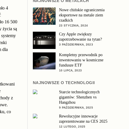
NAJNOWSZE O METALACH
oło 4
Nowe chińskie ograniczenia
ć
eksportowe na metale ziem
rzadkich
ło 16 500
23 STYCZNIA, 2024
 życia są
Czy Apple zwiększy
i systemy
zapotrzebowanie na tytan?
mski
3 PAŹDZIERNIKA, 2023
m dla
Kompletny przewodnik po
inwestowaniu w kosmiczne
fundusze ETF
10 LIPCA, 2023
NAJNOWSZE O TECHNOLOGII
atkowani
e
Starcie technologicznych
gigantów: Shenzhen vs
chody z
Hangzhou
owe.
9 PAŹDZIERNIKA, 2025
ku, co
Rewolucyjne innowacje
zaprezentowane na CES 2025
12 LUTEGO, 2025