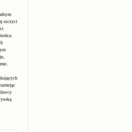
kalnym
j szczyci
ci
tolica
li
nym
ju,
mie.
ukujących
zumiejąc
odawcy
wysoką