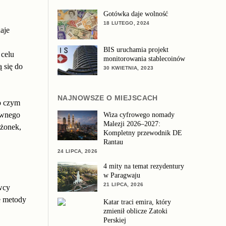
Gotówka daje wolność
18 LUTEGO, 2024
aje
BIS uruchamia projekt
celu
monitorowania stablecoinów
 się do
30 KWIETNIA, 2023
NAJNOWSZE O MIEJSCACH
o czym
ównego
Wiza cyfrowego nomady
Malezji 2026–2027:
łżonek,
Kompletny przewodnik DE
Rantau
24 LIPCA, 2026
4 mity na temat rezydentury
w Paragwaju
21 LIPCA, 2026
wcy
e metody
Katar traci emira, który
zmienił oblicze Zatoki
Perskiej