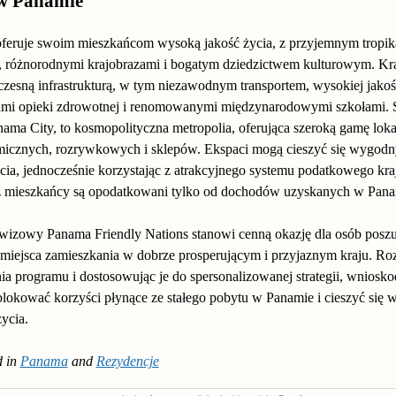
 w Panamie
feruje swoim mieszkańcom wysoką jakość życia, z przyjemnym tropi
, różnorodnymi krajobrazami i bogatym dziedzictwem kulturowym. Kra
zesną infrastrukturą, w tym niezawodnym transportem, wysokiej jakoś
mi opieki zdrowotnej i renomowanymi międzynarodowymi szkołami. S
nama City, to kosmopolityczna metropolia, oferująca szeroką gamę loka
micznych, rozrywkowych i sklepów. Ekspaci mogą cieszyć się wygod
cia, jednocześnie korzystając z atrakcyjnego systemu podatkowego kra
 mieszkańcy są opodatkowani tylko od dochodów uzyskanych w Pana
wizowy Panama Friendly Nations stanowi cenną okazję dla osób posz
 miejsca zamieszkania w dobrze prosperującym i przyjaznym kraju. Ro
a programu i dostosowując je do spersonalizowanej strategii, wniosk
lokować korzyści płynące ze stałego pobytu w Panamie i cieszyć się 
życia.
 in
Panama
and
Rezydencje