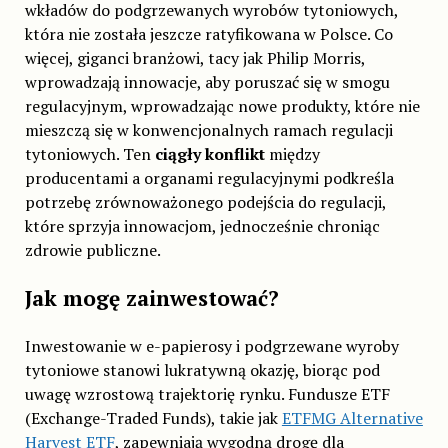
wkładów do podgrzewanych wyrobów tytoniowych,
która nie została jeszcze ratyfikowana w Polsce. Co
więcej, giganci branżowi, tacy jak Philip Morris,
wprowadzają innowacje, aby poruszać się w smogu
regulacyjnym, wprowadzając nowe produkty, które nie
mieszczą się w konwencjonalnych ramach regulacji
tytoniowych. Ten
ciągły konflikt
między
producentami a organami regulacyjnymi podkreśla
potrzebę zrównoważonego podejścia do regulacji,
które sprzyja innowacjom, jednocześnie chroniąc
zdrowie publiczne.
Jak mogę zainwestować?
Inwestowanie w e-papierosy i podgrzewane wyroby
tytoniowe stanowi lukratywną okazję, biorąc pod
uwagę wzrostową trajektorię rynku. Fundusze ETF
(Exchange-Traded Funds), takie jak
ETFMG Alternative
Harvest ETF
, zapewniają wygodną drogę dla