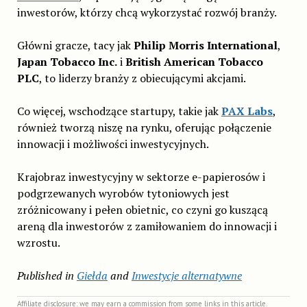
inwestorów, którzy chcą wykorzystać rozwój branży.
Główni gracze, tacy jak
Philip Morris International
,
Japan Tobacco Inc.
i
British American Tobacco
PLC
, to liderzy branży z obiecującymi akcjami.
Co więcej, wschodzące startupy, takie jak
PAX Labs
,
również tworzą niszę na rynku, oferując połączenie
innowacji i możliwości inwestycyjnych.
Krajobraz inwestycyjny w sektorze e-papierosów i
podgrzewanych wyrobów tytoniowych jest
zróżnicowany i pełen obietnic, co czyni go kuszącą
areną dla inwestorów z zamiłowaniem do innowacji i
wzrostu.
Published in
Giełda
and
Inwestycje alternatywne
Affiliate disclosure: we may earn a commission from some links in this article.