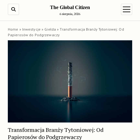
The Global Citizen
SEARCH
open m
6 sierpnia, 2026
Home
»
Inwestycje
»
Giełda
»
Transformacja Branży Tytoniowej: Od
Papierosów do Podgrzewaczy
Transformacja Branży Tytoniowej: Od
Papierosów do Podgrzewaczy