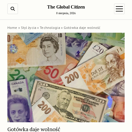
The Global Citizen
SEARCH
open m
8 sierpnia, 2026
Home
»
Styl życia
»
Technologia
»
Gotówka daje wolność
Gotówka daje wolność