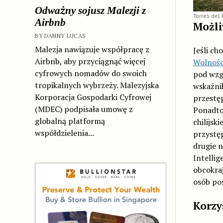
Odważny sojusz Malezji z
Torres del 
Airbnb
Możli
BY DANNY LUCAS
Malezja nawiązuje współpracę z
Jeśli ch
Airbnb, aby przyciągnąć więcej
Wolnośc
cyfrowych nomadów do swoich
pod wzg
tropikalnych wybrzeży. Malezyjska
wskaźni
Korporacja Gospodarki Cyfrowej
przestęp
(MDEC) podpisała umowę z
Ponadto 
globalną platformą
chilijsk
współdzielenia...
przystęp
drugie n
Intelli
obcokraj
osób pos
Korzy