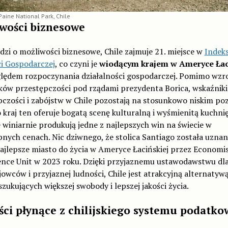
Paine National Park, Chile
wości biznesowe
odzi o możliwości biznesowe, Chile zajmuje 21. miejsce w
Indeks
i Gospodarczej
, co czyni je
wiodącym krajem w Ameryce Łac
lędem rozpoczynania działalności gospodarczej. Pomimo wzr
ków przestępczości pod rządami prezydenta Borica, wskaźniki
czości i zabójstw w Chile pozostają na stosunkowo niskim poz
kraj ten oferuje bogatą scenę kulturalną i wyśmienitą kuchnię
ie winiarnie produkują jedne z najlepszych win na świecie w
nych cenach. Nic dziwnego, że stolica Santiago została uznan
ajlepsze miasto do życia w Ameryce Łacińskiej przez Economi
gence Unit w 2023 roku. Dzięki przyjaznemu ustawodawstwu dl
owców i przyjaznej ludności, Chile jest atrakcyjną alternatywą
zukujących większej swobody i lepszej jakości życia.
ści płynące z chilijskiego systemu podatk