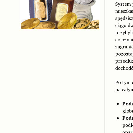
System 
mieszk
spędzisz
ciągu d
przybyli
co ozna
zagranic
pozosta
przedłuż
dochodó
Po tym 
na cały
Pod
glob
Poda
podl
opart