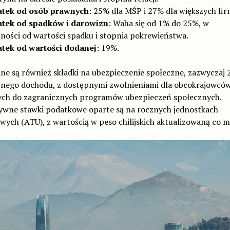
tek od osób prawnych
: 25% dla MŚP i 27% dla większych fir
tek od spadków i darowizn
: Waha się od 1% do 25%, w
żności od wartości spadku i stopnia pokrewieństwa.
tek od wartości dodanej
: 19%.
e są również składki na ubezpieczenie społeczne, zazwyczaj
znego dochodu, z dostępnymi zwolnieniami dla obcokrajowcó
ych do zagranicznych programów ubezpieczeń społecznych.
ywne stawki podatkowe oparte są na rocznych jednostkach
ych (ATU), z wartością w peso chilijskich aktualizowaną co mi