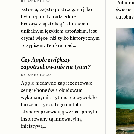
BY DANNY LUCAS
Południo
Estonia, często postrzegana jako
świecie.
była republika radziecka z
autobusy
historyczną stolicą Tallinnem i
unikalnym językiem estońskim, jest
czymś więcej niż tylko historycznym
przypisem. Ten kraj nad...
Czy Apple zwiększy
zapotrzebowanie na tytan?
BY DANNY LUCAS
Apple niedawno zaprezentowało
serię iPhone'ów z obudowami
wykonanymi z tytanu, co wywołało
burzę na rynku tego metalu.
Eksperci przewidują wzrost popytu,
inspirowany tą innowacyjną
inicjatywą...