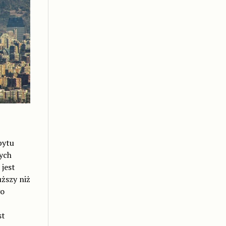
bytu
dych
jest
ższy niż
go
st