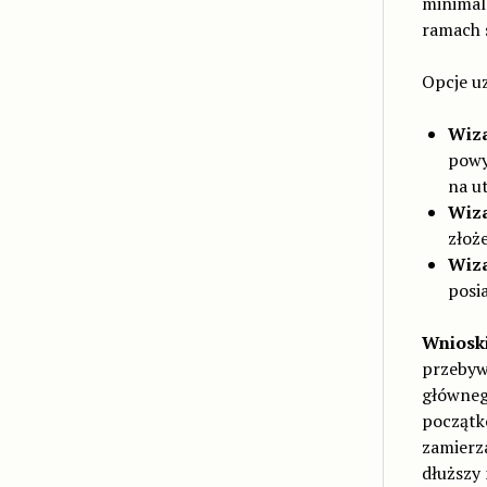
minimal
ramach 
Opcje uz
Wiza
powy
na u
Wiza
złoż
Wiza
posi
Wnioski
przebywa
główneg
początko
zamierza
dłuższy