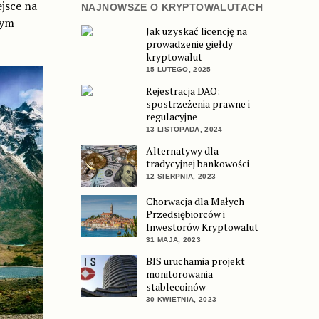
jsce na
NAJNOWSZE O KRYPTOWALUTACH
tym
Jak uzyskać licencję na
prowadzenie giełdy
kryptowalut
15 LUTEGO, 2025
Rejestracja DAO:
spostrzeżenia prawne i
regulacyjne
13 LISTOPADA, 2024
Alternatywy dla
tradycyjnej bankowości
12 SIERPNIA, 2023
Chorwacja dla Małych
Przedsiębiorców i
Inwestorów Kryptowalut
31 MAJA, 2023
BIS uruchamia projekt
monitorowania
stablecoinów
30 KWIETNIA, 2023