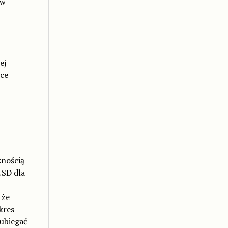
 w
ej
ące
znością
USD dla
 że
kres
ubiegać