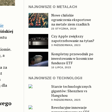
NAJNOWSZE O METALACH
Nowe chińskie
ograniczenia eksportowe
na metale ziem rzadkich
ie
23 STYCZNIA, 2024
ińskiej
Czy Apple zwiększy
ostu
zapotrzebowanie na tytan?
3 PAŹDZIERNIKA, 2023
iomie.
Kompletny przewodnik po
, a
inwestowaniu w kosmiczne
fundusze ETF
a za
10 LIPCA, 2023
st
NAJNOWSZE O TECHNOLOGII
a
 dla
Starcie technologicznych
gigantów: Shenzhen vs
Hangzhou
9 PAŹDZIERNIKA, 2025
owego
Rewolucyjne innowacje
zaprezentowane na CES