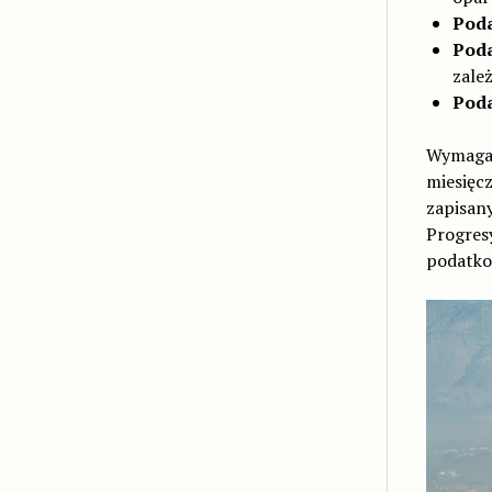
Poda
Poda
zale
Poda
Wymagan
miesięc
zapisan
Progres
podatkow