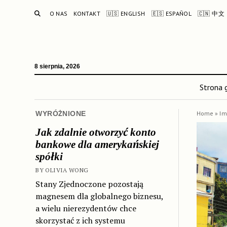
SEARCH
O NAS
KONTAKT
🇺🇸 ENGLISH
🇪🇸 ESPAÑOL
🇨🇳 中文
8 sierpnia, 2026
Strona 
WYRÓŻNIONE
Home
»
Im
Jak zdalnie otworzyć konto
bankowe dla amerykańskiej
spółki
BY OLIVIA WONG
Stany Zjednoczone pozostają
magnesem dla globalnego biznesu,
a wielu nierezydentów chce
skorzystać z ich systemu