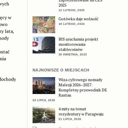
owych
2025
12 LUTEGO, 2025
ięcy w
Gotówka daje wolność
Nowo
18 LUTEGO, 2024
y lata,
chody
BIS uruchamia projekt
monitorowania
stablecoinów
ostać
30 KWIETNIA, 2023
nia
NAJNOWSZE O MIEJSCACH
 dochody
Wiza cyfrowego nomady
Malezji 2026–2027:
Kompletny przewodnik DE
Rantau
24 LIPCA, 2026
4 mity na temat
rezydentury w Paragwaju
21 LIPCA, 2026