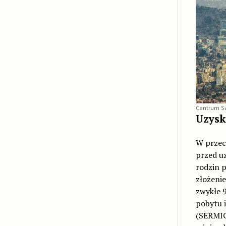
Centrum Sa
Uzysk
W przec
przed uz
rodzin p
złożenie
zwykłe 
pobytu 
(SERMIG