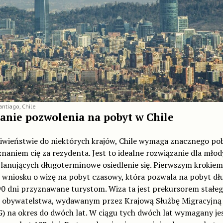
ntiago, Chile
anie pozwolenia na pobyt w Chile
iwieństwie do niektórych krajów, Chile wymaga znacznego po
naniem cię za rezydenta. Jest to idealne rozwiązanie dla mło
lanujących długoterminowe osiedlenie się. Pierwszym krokiem 
 wniosku o wizę na pobyt czasowy, która pozwala na pobyt dłu
90 dni przyznawane turystom. Wiza ta jest prekursorem stałe
i obywatelstwa, wydawanym przez Krajową Służbę Migracyjną
) na okres do dwóch lat. W ciągu tych dwóch lat wymagany je