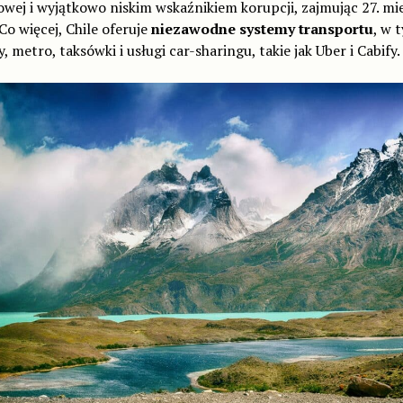
wej i wyjątkowo niskim wskaźnikiem korupcji, zajmując 27. mie
 Co więcej, Chile oferuje
niezawodne systemy transportu
, w 
, metro, taksówki i usługi car-sharingu, takie jak Uber i Cabify.