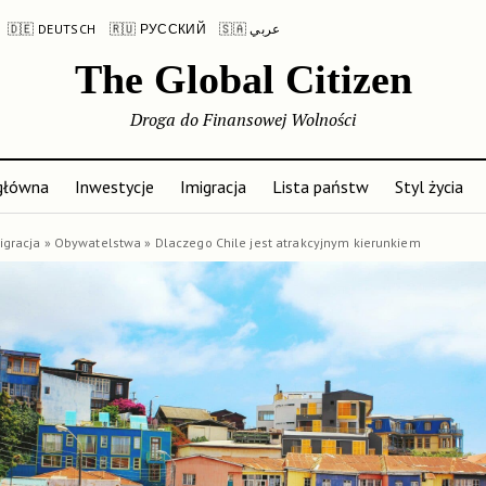
🇩🇪 DEUTSCH
🇷🇺 РУССКИЙ
🇸🇦 عربي
The Global Citizen
Droga do Finansowej Wolności
główna
Inwestycje
Imigracja
Lista państw
Styl życia
igracja
»
Obywatelstwa
»
Dlaczego Chile jest atrakcyjnym kierunkiem