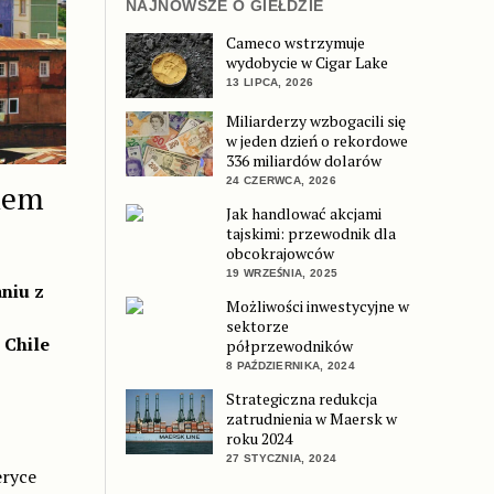
NAJNOWSZE O GIEŁDZIE
Cameco wstrzymuje
wydobycie w Cigar Lake
13 LIPCA, 2026
Miliarderzy wzbogacili się
w jeden dzień o rekordowe
336 miliardów dolarów
24 CZERWCA, 2026
kiem
Jak handlować akcjami
tajskimi: przewodnik dla
obcokrajowców
19 WRZEŚNIA, 2025
niu z
Możliwości inwestycyjne w
sektorze
 Chile
półprzewodników
8 PAŹDZIERNIKA, 2024
Strategiczna redukcja
zatrudnienia w Maersk w
roku 2024
27 STYCZNIA, 2024
ryce