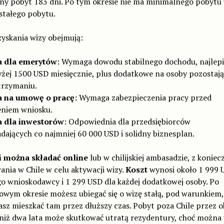
ny pobyt 183 dni. Po tym okresie nie ma minimalnego pobytu
stałego pobytu.
yskania wizy obejmują:
 dla emerytów
: Wymaga dowodu stabilnego dochodu, najlepi
żej 1500 USD miesięcznie, plus dodatkowe na osoby pozostaj
trzymaniu.
 na umowę o pracę
: Wymaga zabezpieczenia pracy przed
eniem wniosku.
 dla inwestorów
: Odpowiednia dla przedsiębiorców
adających co najmniej 60 000 USD i solidny biznesplan.
 można składać online
lub w chilijskiej ambasadzie, z koniec
nia w Chile w celu aktywacji wizy.
Koszt
wynosi około 1 999 
o wnioskodawcy i 1 299 USD dla każdej dodatkowej osoby. Po
wym okresie możesz ubiegać się o wizę stałą, pod warunkiem,
sz mieszkać tam przez dłuższy czas. Pobyt poza Chile przez o
 niż dwa lata może skutkować utratą rezydentury, choć można 