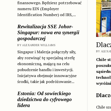
finansowego. Będziesz potrzebować
numeru EIN (Employer
Identification Number) od IRS,...
Rewitalizacja SSE Johor-
Singapur: nowa era synergii
gospodarczej
Dlac
BY ALEXANDER WILLIAMS
Singapur i Malezja połączyły siły,
BY ALEXAN
aby rozwinąć tę specjalną strefę
Chile s
ekonomiczną, mającą na celu
poszuku
pobudzenie handlu i inwestycji.
sąsiedn
Inicjatywa obejmuje innowacyjne
technol
środki, takie jak podróżowanie...
wyróżni
Estonia: Od sowieckiego
Dlacz
dziedzictwa do cyfrowego
lidera
Chile sz