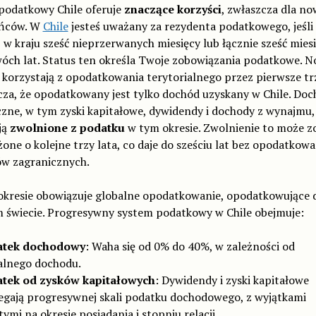
podatkowy Chile oferuje
znaczące korzyści
, zwłaszcza dla n
ańców. W
Chile
jesteś uważany za rezydenta podatkowego, jeśli
 w kraju sześć nieprzerwanych miesięcy lub łącznie sześć mies
wóch lat. Status ten określa Twoje zobowiązania podatkowe. 
 korzystają z opodatkowania terytorialnego przez pierwsze trz
cza, że opodatkowany jest tylko dochód uzyskany w Chile. Do
zne, w tym zyski kapitałowe, dywidendy i dochody z wynajmu,
ją
zwolnione z podatku
w tym okresie. Zwolnienie to może z
one o kolejne trzy lata, co daje do sześciu lat bez opodatkowa
w zagranicznych.
okresie obowiązuje globalne opodatkowanie, opodatkowujące
m świecie. Progresywny system podatkowy w Chile obejmuje:
atek dochodowy
: Waha się od 0% do 40%, w zależności od
alnego dochodu.
tek od zysków kapitałowych
: Dywidendy i zyski kapitałowe
egają progresywnej skali podatku dochodowego, z wyjątkami
ymi na okresie posiadania i stopniu relacji.