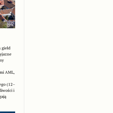
 giełd
yjazne
rmy
ami AML,
ego (12–
iwości i
gają