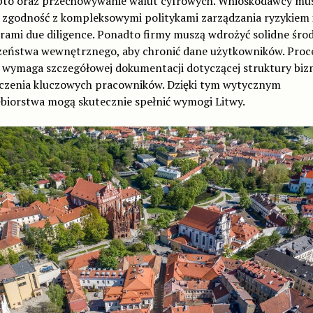
ypto oraz przechowywanie walut cyfrowych. Wnioskodawcy mu
 zgodność z kompleksowymi politykami zarządzania ryzykiem 
rami due diligence. Ponadto firmy muszą wdrożyć solidne środ
zeństwa wewnętrznego, aby chronić dane użytkowników. Proc
i wymaga szczegółowej dokumentacji dotyczącej struktury bizn
czenia kluczowych pracowników. Dzięki tym wytycznym
ębiorstwa mogą skutecznie spełnić wymogi Litwy.