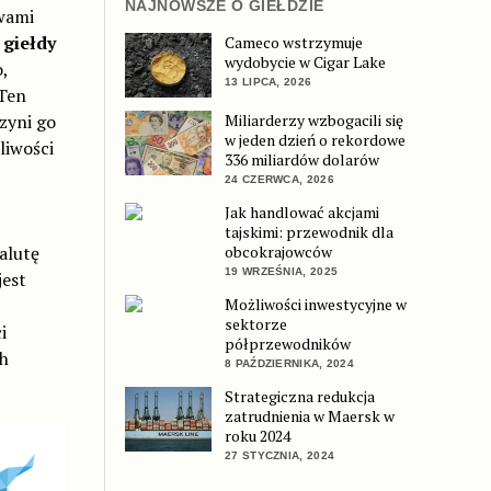
NAJNOWSZE O GIEŁDZIE
wami
z
giełdy
Cameco wstrzymuje
wydobycie w Cigar Lake
,
13 LIPCA, 2026
 Ten
Miliarderzy wzbogacili się
zyni go
w jeden dzień o rekordowe
liwości
336 miliardów dolarów
24 CZERWCA, 2026
Jak handlować akcjami
tajskimi: przewodnik dla
obcokrajowców
alutę
19 WRZEŚNIA, 2025
jest
Możliwości inwestycyjne w
sektorze
i
półprzewodników
ch
8 PAŹDZIERNIKA, 2024
Strategiczna redukcja
zatrudnienia w Maersk w
roku 2024
27 STYCZNIA, 2024