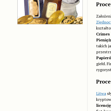
Proce
Założen
Zjednoc
kształto
Crimes
Pienięż
takich j
przestr
Papieró
giełd. F
rygoryst
Proce
Litwa
sł
kryptowa
licencj