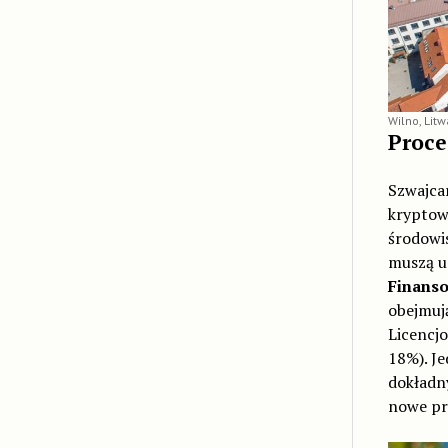
Wilno, Litw
Proce
Szwajcar
kryptowa
środowis
muszą u
Finanso
obejmują
Licencj
18%). Je
dokładn
nowe pr