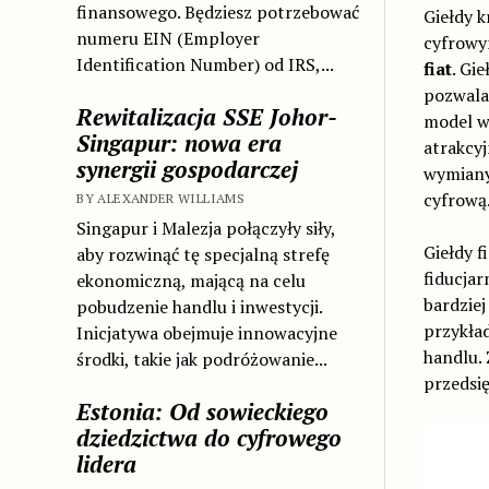
finansowego. Będziesz potrzebować
Giełdy 
numeru EIN (Employer
cyfrowym
Identification Number) od IRS,...
fiat
. Gi
pozwala
Rewitalizacja SSE Johor-
model wi
Singapur: nowa era
atrakcy
synergii gospodarczej
wymiany
cyfrową
BY ALEXANDER WILLIAMS
Singapur i Malezja połączyły siły,
Giełdy f
aby rozwinąć tę specjalną strefę
fiducjar
ekonomiczną, mającą na celu
bardzie
pobudzenie handlu i inwestycji.
przykład
Inicjatywa obejmuje innowacyjne
handlu. 
środki, takie jak podróżowanie...
przedsi
Estonia: Od sowieckiego
dziedzictwa do cyfrowego
lidera