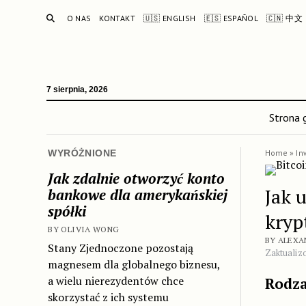
SEARCH
O NAS
KONTAKT
🇺🇸 ENGLISH
🇪🇸 ESPAÑOL
🇨🇳 中文
7 sierpnia, 2026
Strona 
WYRÓŻNIONE
Home
»
In
Jak zdalnie otworzyć konto
Jak 
bankowe dla amerykańskiej
spółki
kryp
BY OLIVIA WONG
BY ALEXA
Stany Zjednoczone pozostają
Zaktualiz
magnesem dla globalnego biznesu,
a wielu nierezydentów chce
Rodza
skorzystać z ich systemu