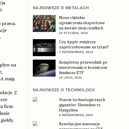
cja
NAJNOWSZE O METALACH
i.
Nowe chińskie
ograniczenia eksportowe
o prawa.
na metale ziem rzadkich
ncje
23 STYCZNIA, 2024
.
Czy Apple zwiększy
zapotrzebowanie na tytan?
3 PAŹDZIERNIKA, 2023
Kompletny przewodnik po
wpływ na
inwestowaniu w kosmiczne
e,
fundusze ETF
SA mają
10 LIPCA, 2023
NAJNOWSZE O TECHNOLOGII
lacje. Z
ższe
Starcie technologicznych
gigantów: Shenzhen vs
la firm
Hangzhou
danie
9 PAŹDZIERNIKA, 2025
giełdy.
Rewolucyjne innowacje
zaprezentowane na CES