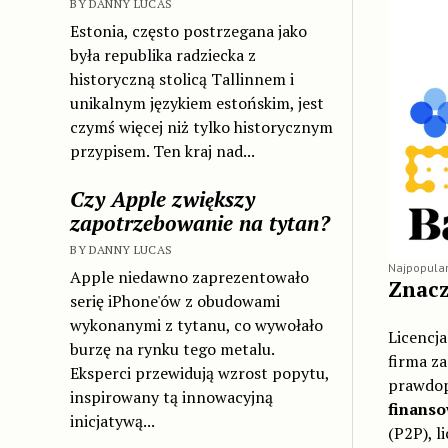
BY DANNY LUCAS
Estonia, często postrzegana jako
była republika radziecka z
historyczną stolicą Tallinnem i
unikalnym językiem estońskim, jest
czymś więcej niż tylko historycznym
przypisem. Ten kraj nad...
Czy Apple zwiększy
zapotrzebowanie na tytan?
BY DANNY LUCAS
Najpopular
Apple niedawno zaprezentowało
Znacz
serię iPhone'ów z obudowami
wykonanymi z tytanu, co wywołało
Licencja
burzę na rynku tego metalu.
firma z
Eksperci przewidują wzrost popytu,
prawdop
inspirowany tą innowacyjną
finans
inicjatywą...
(P2P), l