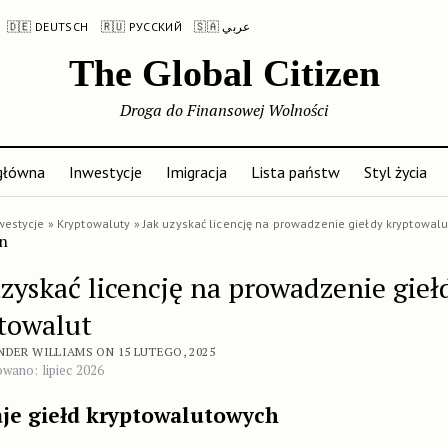
🇩🇪 DEUTSCH
🇷🇺 РУССКИЙ
🇸🇦 عربي
The Global Citizen
Droga do Finansowej Wolności
główna
Inwestycje
Imigracja
Lista państw
Styl życia
westycje
»
Kryptowaluty
»
Jak uzyskać licencję na prowadzenie giełdy kryptowalu
uzyskać licencję na prowadzenie gieł
towalut
NDER WILLIAMS ON 15 LUTEGO, 2025
owano: lipiec 2026
je giełd kryptowalutowych