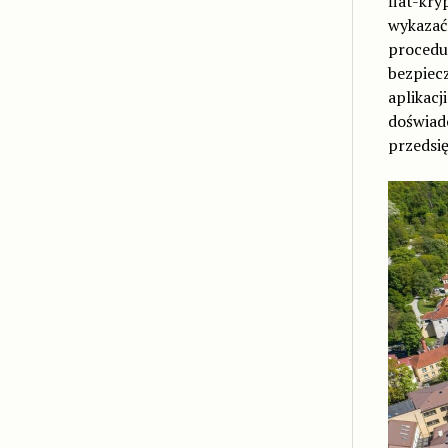
fiat-kr
wykazać
procedu
bezpiec
aplikacj
doświad
przedsi