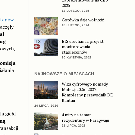
2025
12 LUTEGO, 2025
tanów
Gotówka daje wolność
18 LUTEGO, 2024
aczęły
al
ług
BIS uruchamia projekt
monitorowania
sowych,
stablecoinów
30 KWIETNIA, 2023
omisja
iałania
NAJNOWSZE O MIEJSCACH
Wiza cyfrowego nomady
Malezji 2026–2027:
Kompletny przewodnik DE
Rantau
24 LIPCA, 2026
la giełd
4 mity na temat
rezydentury w Paragwaju
zną
21 LIPCA, 2026
ransakcji