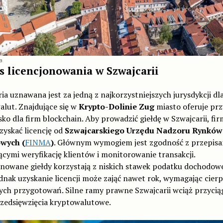
a
s licencjonowania w Szwajcarii
ia uznawana jest za jedną z najkorzystniejszych jurysdykcji dla
lut. Znajdujące się w
Krypto-Dolinie Zug
miasto oferuje prz
ko dla firm blockchain. Aby prowadzić giełdę w Szwajcarii, fi
zyskać licencję od
Szwajcarskiego Urzędu Nadzoru Rynków
wych (
FINMA
)
. Głównym wymogiem jest zgodność z przepis
cymi weryfikację klientów i monitorowanie transakcji.
onowane giełdy korzystają z niskich stawek podatku dochodow
dnak uzyskanie licencji może zająć nawet rok, wymagając cierpl
ych przygotowań. Silne ramy prawne Szwajcarii wciąż przycią
zedsięwzięcia kryptowalutowe.