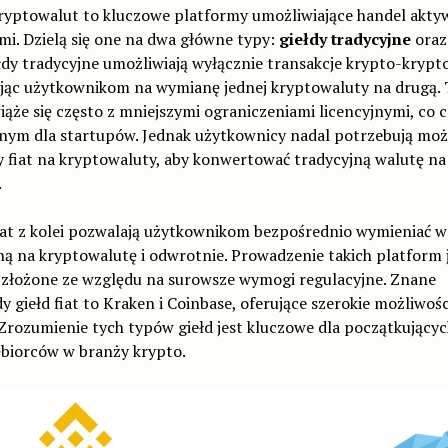
kryptowalut to kluczowe platformy umożliwiające handel akty
i. Dzielą się one na dwa główne typy:
giełdy tradycyjne
ora
ełdy tradycyjne umożliwiają wyłącznie transakcje krypto-krypto
jąc użytkownikom na wymianę jednej kryptowaluty na drugą.
ąże się często z mniejszymi ograniczeniami licencyjnymi, co c
jnym dla startupów. Jednak użytkownicy nadal potrzebują moż
 fiat na kryptowaluty, aby konwertować tradycyjną walutę na
.
iat z kolei pozwalają użytkownikom bezpośrednio wymieniać w
ną na kryptowalutę i odwrotnie. Prowadzenie takich platform 
j złożone ze względu na surowsze wymogi regulacyjne. Znane
y giełd fiat to Kraken i Coinbase, oferujące szerokie możliwośc
Zrozumienie tych typów giełd jest kluczowe dla początkujący
ębiorców w branży krypto.