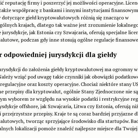
 reputację firmy i poszerzyć jej możliwości operacyjne. Licen
także współpracę z bankami i innymi instytucjami finansowym
y dotyczące giełd kryptowalutowych różnią się znacząco w
ólnych krajach, dlatego tak ważne jest zrozumienie lokalneg
 jurysdykcje, jak Estonia czy Szwajcaria, oferują specjalne lice
lutowe, podczas gdy inne stosują ogólne regulacje finansowe
 odpowiedniej jurysdykcji dla giełdy
urysdykcji do założenia giełdy kryptowalutowej ma ogromny 
Należy wziąć pod uwagę takie czynniki jak obowiązki podatkow
egulacyjne oraz koszty operacyjne. Chociaż niektóre stany U
e przepisy dla kryptowalut, ogólnie Stany Zjednoczone nie są
ym wyborem ze względu na wysokie podatki i restrykcyjne regu
rysdykcje offshore, jak Szwajcaria, Litwa czy Estonia, oferują ni
i przejrzystsze przepisy. Kraje te są coraz bardziej przyjazne d
alutowych, tworząc sprzyjające środowisko dla startupów. Ba
lnych lokalizacji pomoże znaleźć najlepsze miejsce dla Twojej 