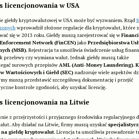
s licencjonowania w USA
ie giełdy kryptowalutowej w USA może być wyzwaniem. Rząd
S
zonych
wprowadził złożone regulacje dla kryptowalut, które z
wać się w 2013 roku. Giełdy muszą zarejestrować się w
Financi
 Enforcement Network (FinCEN)
jako
Przedsiębiorstwa Us
nych (MSB)
. Rejestracja ta umożliwia świadczenie usług finan
ak przelewy czy wymiana walut. Jednak giełdy muszą także
zegać surowych przepisów
AML (Anti-Money Laundering)
.
K
w Wartościowych i Giełd (SEC)
nadzoruje wiele aspektów dz
irmy muszą przedstawić szczegółową dokumentację i przejść
yczne kontrole zgodności, aby uzyskać licencję.
s licencjonowania na Litwie
ynie z przejrzystości i przyjaznego środowiska regulacyjnego d
lut. Aby działać na Litwie, firmy muszą uzyskać
specjalistyc
ę na giełdę kryptowalut
. Licencja ta umożliwia prowadzenie t