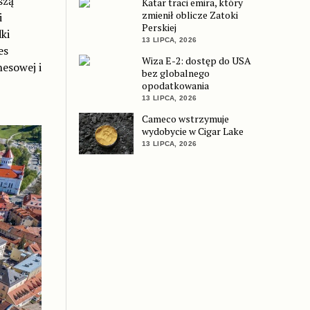
szą
Katar traci emira, który
zmienił oblicze Zatoki
i
Perskiej
ki
13 LIPCA, 2026
es
Wiza E-2: dostęp do USA
esowej i
bez globalnego
opodatkowania
13 LIPCA, 2026
Cameco wstrzymuje
wydobycie w Cigar Lake
13 LIPCA, 2026