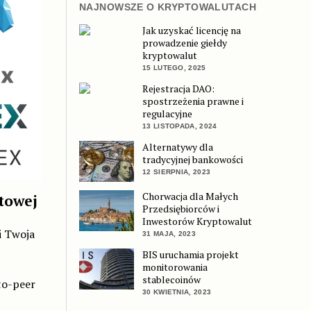
NAJNOWSZE O KRYPTOWALUTACH
Jak uzyskać licencję na
prowadzenie giełdy
kryptowalut
15 LUTEGO, 2025
Rejestracja DAO:
spostrzeżenia prawne i
regulacyjne
13 LISTOPADA, 2024
Alternatywy dla
tradycyjnej bankowości
12 SIERPNIA, 2023
Chorwacja dla Małych
towej
Przedsiębiorców i
Inwestorów Kryptowalut
i Twoja
31 MAJA, 2023
BIS uruchamia projekt
monitorowania
stablecoinów
-to-peer
30 KWIETNIA, 2023