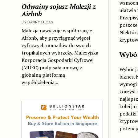
wzmocnić
Odważny sojusz Malezji z
ułatwia 
Airbnb
Przepis
BY DANNY LUCAS
poszczeg
Malezja nawiązuje współpracę z
Niektóre
Airbnb, aby przyciągnąć więcej
kryptowa
cyfrowych nomadów do swoich
tropikalnych wybrzeży. Malezyjska
Wybór
Korporacja Gospodarki Cyfrowej
(MDEC) podpisała umowę z
Wybór j
globalną platformą
biznes. 
współdzielenia...
wymogi r
korzystn
najlepsz
kolei ju
podatki 
kryptow
potencja