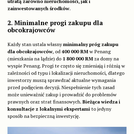
utratą zarówno nieruchomości, jak i
zainwestowanych środków
.
2. Minimalne progi zakupu dla
obcokrajowców
Każdy stan ustala własny
minimalny próg zakupu
dla obcokrajowców
, od
400 000 RM
w Penang
(mieszkania na lądzie) do
1 800 000
RM
za domy na
wyspie Penang. Progi te często się zmieniają i różnią w
zależności od typu i lokalizacji nieruchomości, dlatego
inwestorzy muszą sprawdzać aktualne wymagania
przed podjęciem decyzji. Niespełnienie tych zasad
może unieważnić zakup i prowadzić do problemów
prawnych oraz strat finansowych.
Bieżąca wiedza i
konsultacje z lokalnymi ekspertami
to jedyny
sposób na bezpieczną inwestycję.