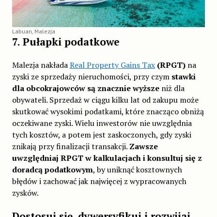
Labuan, Malezja
7. Pułapki podatkowe
Malezja nakłada
Real Property Gains Tax
(RPGT)
na
zyski ze sprzedaży nieruchomości, przy czym
stawki
dla obcokrajowców są znacznie wyższe
niż dla
obywateli. Sprzedaż w ciągu kilku lat od zakupu może
skutkować wysokimi podatkami, które znacząco obniżą
oczekiwane zyski. Wielu inwestorów nie uwzględnia
tych kosztów, a potem jest zaskoczonych, gdy zyski
znikają przy finalizacji transakcji.
Zawsze
uwzględniaj RPGT w kalkulacjach i konsultuj się z
doradcą podatkowym
, by uniknąć kosztownych
błędów i zachować jak najwięcej z wypracowanych
zysków.
Dostosuj się, dywersyfikuj i rozwijaj