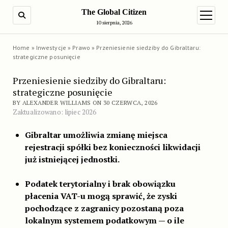
The Global Citizen
SEARCH
open m
10 sierpnia, 2026
Home
»
Inwestycje
»
Prawo
»
Przeniesienie siedziby do Gibraltaru:
strategiczne posunięcie
Przeniesienie siedziby do Gibraltaru:
strategiczne posunięcie
BY ALEXANDER WILLIAMS ON 30 CZERWCA, 2026
Zaktualizowano: lipiec 2026
Gibraltar umożliwia zmianę miejsca
rejestracji spółki bez konieczności likwidacji
już istniejącej jednostki.
Podatek terytorialny i brak obowiązku
płacenia VAT-u mogą sprawić, że zyski
pochodzące z zagranicy pozostaną poza
lokalnym systemem podatkowym — o ile