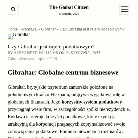
The Global Citizen
SEARCH
open m
6 sierpnia, 2026
Home
»
Państwa
»
Gibraltar
»
Czy Gibraltar jest rajem podatkowym?
Czy Gibraltar jest rajem podatkowym?
BY ALEXANDER WILLIAMS ON 23 STYCZNIA, 2025
Zaktualizowano: lipiec 2026
Gibraltar: Globalne centrum biznesowe
Gibraltar, brytyjskie terytorium zamorskie położone na
południowym krańcu Hiszpanii, odgrywa wyjątkową rolę w
globalnych finansach. Jego
korzystny system podatkowy
przyciągnął wiele firm, w szczególności spółki nierezydenckie.
Enklawa ta oferuje korzyści podatkowe, które czynią ją
atrakcyjną dla korporacji pragnących zoptymalizować swoje
zobowiązania podatkowe. Pomimo niewielkich rozmiarów,