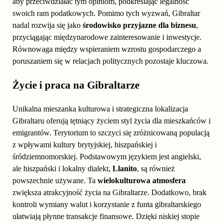
aby przeciwdziałać tym opiniom, podkreślając legalność
swoich ram podatkowych. Pomimo tych wyzwań, Gibraltar
nadal rozwija się jako
środowisko przyjazne dla biznesu
,
przyciągając międzynarodowe zainteresowanie i inwestycje.
Równowaga między wspieraniem wzrostu gospodarczego a
poruszaniem się w relacjach politycznych pozostaje kluczowa.
Życie i praca na Gibraltarze
Unikalna mieszanka kulturowa i strategiczna lokalizacja
Gibraltaru oferują tętniący życiem styl życia dla mieszkańców i
emigrantów. Terytorium to szczyci się zróżnicowaną populacją
z wpływami kultury brytyjskiej, hiszpańskiej i
śródziemnomorskiej. Podstawowym językiem jest angielski,
ale hiszpański i lokalny dialekt,
Llanito
, są również
powszechnie używane. Ta
wielokulturowa atmosfera
zwiększa atrakcyjność życia na Gibraltarze. Dodatkowo, brak
kontroli wymiany walut i korzystanie z funta gibraltarskiego
ułatwiają płynne transakcje finansowe. Dzięki niskiej stopie