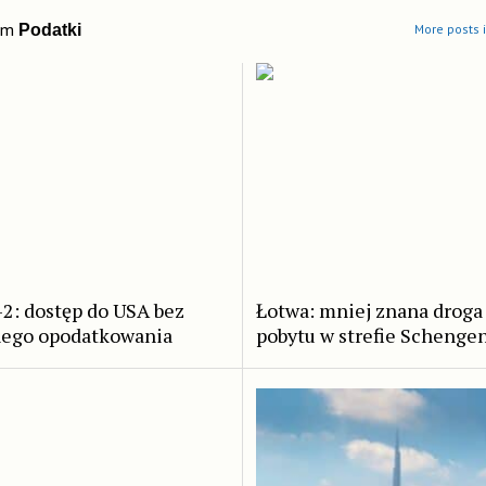
om
Podatki
More posts 
2: dostęp do USA bez
Łotwa: mniej znana droga
nego opodatkowania
pobytu w strefie Schenge