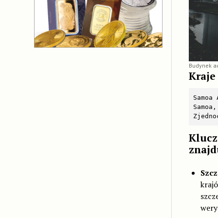
Budynek ad
Kraje
Samoa 
Samoa,
Zjedno
Klucz
znajd
Szcz
kraj
szcz
wery