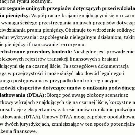
tacji na rynku lokalnym.
strzeganie unijnych przepisów dotyczących przeciwdziała
iu pieniędzy:
Współpraca z krajami znajdującymi się na czarn
ie wymaga ścisłego przestrzegania unijnych przepisów dotyczą
ciwdziałania praniu pieniędzy. Obejmuje to wdrożenie solidny
edur wykrywania i zapobiegania nielegalnym działaniom, takim
ie pieniędzy i finansowanie terroryzmu.
chstronne procedury kontroli:
Niezbędne jest prowadzenie
leksowych rejestrów transakcji finansowych z krajami
dującymi się na czarnej liście. Ta szczegółowa dokumentacja
ga w przejrzystości i może służyć jako dowód legalnego i
znego postępowania w przypadku kontroli regulacyjnej.
zówki ekspertów dotyczące umów o unikaniu podwójneg
datkowania (DTAA):
Biorąc pod uwagę złożony scenariusz
tkowy w krajach znajdujących się na czarnej liście, korzystne
konsultacje z ekspertami w zakresie umów o unikaniu podwójn
atkowania (DTAA). Umowy DTAA mogą zapobiec opodatkowa
 w dwóch jurysdykcjach, zmniejszając w ten sposób potencjaln
ążenia finansowe.