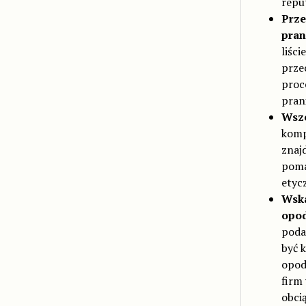
repu
Prze
pran
liśc
prze
proc
pran
Wsze
komp
znaj
poma
etyc
Wska
opo
poda
być 
opod
firm
obci