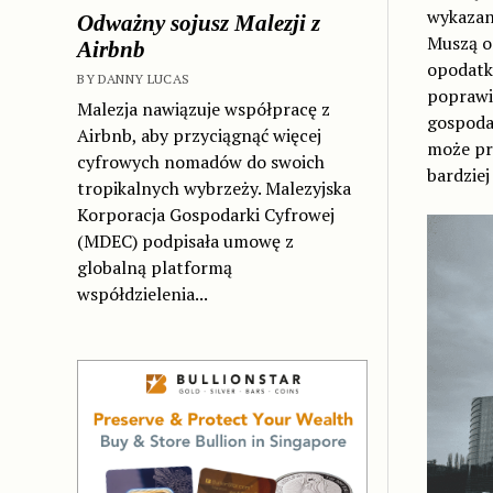
wykazan
Odważny sojusz Malezji z
Muszą o
Airbnb
opodatko
BY DANNY LUCAS
poprawia
Malezja nawiązuje współpracę z
gospoda
Airbnb, aby przyciągnąć więcej
może pro
cyfrowych nomadów do swoich
bardziej
tropikalnych wybrzeży. Malezyjska
Korporacja Gospodarki Cyfrowej
(MDEC) podpisała umowę z
globalną platformą
współdzielenia...