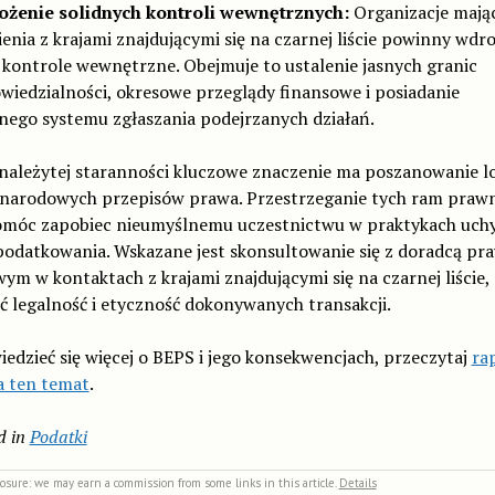
żenie solidnych kontroli wewnętrznych:
Organizacje mają
enia z krajami znajdującymi się na czarnej liście powinny wdr
e kontrole wewnętrzne. Obejmuje to ustalenie jasnych granic
wiedzialności, okresowe przeglądy finansowe i posiadanie
dnego systemu zgłaszania podejrzanych działań.
należytej staranności kluczowe znaczenie ma poszanowanie l
ynarodowych przepisów prawa. Przestrzeganie tych ram praw
móc zapobiec nieumyślnemu uczestnictwu w praktykach uchy
podatkowania. Wskazane jest skonsultowanie się z doradcą pr
ym w kontaktach z krajami znajdującymi się na czarnej liście,
 legalność i etyczność dokonywanych transakcji.
edzieć się więcej o BEPS i jego konsekwencjach, przeczytaj
ra
 ten temat
.
d in
Podatki
closure: we may earn a commission from some links in this article.
Details