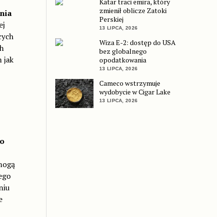
Katar traci emira, który
zmienił oblicze Zatoki
nia
Perskiej
ej
13 LIPCA, 2026
cych
Wiza E-2: dostęp do USA
ch
bez globalnego
 jak
opodatkowania
13 LIPCA, 2026
Cameco wstrzymuje
wydobycie w Cigar Lake
13 LIPCA, 2026
o
 mogą
ego
niu
e