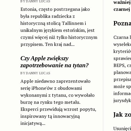
BY DANNY LUCAS
ważniej
Estonia, często postrzegana jako
czarnej 
była republika radziecka z
Pozna
historyczną stolicą Tallinnem i
unikalnym językiem estońskim, jest
czymś więcej niż tylko historycznym
Czarna l
przypisem. Ten kraj nad...
wyselek
kryterió
Czy Apple zwiększy
sprawie
zapotrzebowanie na tytan?
BEPS, cz
planowa
BY DANNY LUCAS
przepis
Apple niedawno zaprezentowało
może spo
serię iPhone'ów z obudowami
informac
wykonanymi z tytanu, co wywołało
jurysdy
burzę na rynku tego metalu.
Eksperci przewidują wzrost popytu,
Jak z
inspirowany tą innowacyjną
inicjatywą...
Usunięci