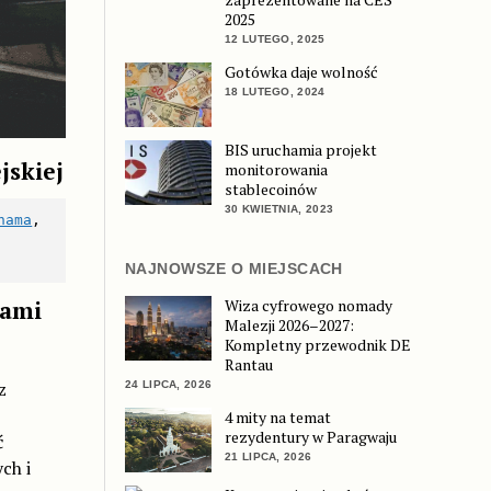
2025
12 LUTEGO, 2025
Gotówka daje wolność
18 LUTEGO, 2024
BIS uruchamia projekt
jskiej
monitorowania
stablecoinów
30 KWIETNIA, 2023
nama
, 
NAJNOWSZE O MIEJSCACH
jami
Wiza cyfrowego nomady
Malezji 2026–2027:
Kompletny przewodnik DE
Rantau
z
24 LIPCA, 2026
4 mity na temat
rezydentury w Paragwaju
ć
21 LIPCA, 2026
ch i