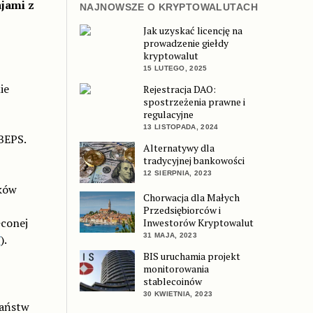
ajami z
NAJNOWSZE O KRYPTOWALUTACH
Jak uzyskać licencję na
prowadzenie giełdy
kryptowalut
15 LUTEGO, 2025
ie
Rejestracja DAO:
spostrzeżenia prawne i
regulacyjne
13 LISTOPADA, 2024
BEPS.
Alternatywy dla
tradycyjnej bankowości
12 SIERPNIA, 2023
dków
Chorwacja dla Małych
Przedsiębiorców i
ęconej
Inwestorów Kryptowalut
31 MAJA, 2023
F
).
BIS uruchamia projekt
monitorowania
stablecoinów
30 KWIETNIA, 2023
państw