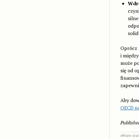
Wdro
czyni
siln
odpo
soli
Oprócz 
i międz
może po
się od o
finansow
zapewnić
Aby dowi
OECD na
Publishe
Affiliate dis