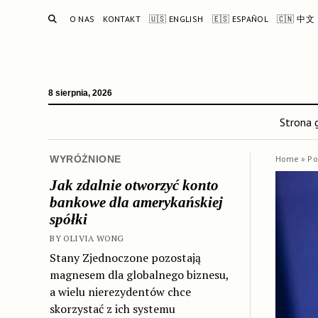
SEARCH
O NAS
KONTAKT
🇺🇸 ENGLISH
🇪🇸 ESPAÑOL
🇨🇳 中文
8 sierpnia, 2026
Strona 
WYRÓŻNIONE
Home
»
Po
Jak zdalnie otworzyć konto
bankowe dla amerykańskiej
spółki
BY OLIVIA WONG
Stany Zjednoczone pozostają
magnesem dla globalnego biznesu,
a wielu nierezydentów chce
skorzystać z ich systemu