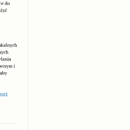
ce do
ożyć
okalnych
nych
lania
awnym i
 aby
port