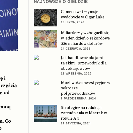
NAJNOWSZE O GIEŁDZIE
Cameco wstrzymuje
wydobycie w Cigar Lake
13 LIPCA, 2026
Miliarderzy wzbogacili się
w jeden dzień o rekordowe
336 miliardów dolarów
24 CZERWCA, 2026
Jak handlować akcjami
tajskimi: przewodnik dla
obcokrajowców
19 WRZEŚNIA, 2025
ę i
Możliwości inwestycyjne w
 częścią
sektorze
ię od
półprzewodników
8 PAŹDZIERNIKA, 2024
iemną
Strategiczna redukcja
zatrudnienia w Maersk w
roku 2024
m. Co
27 STYCZNIA, 2024
o