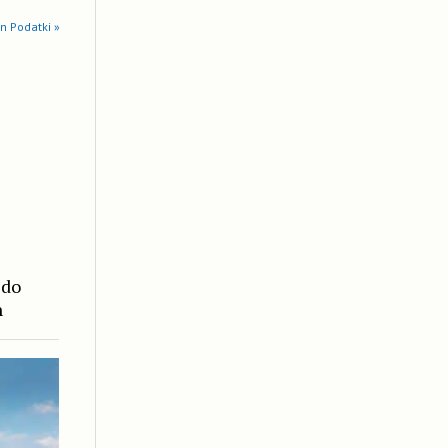
in Podatki »
 do
n