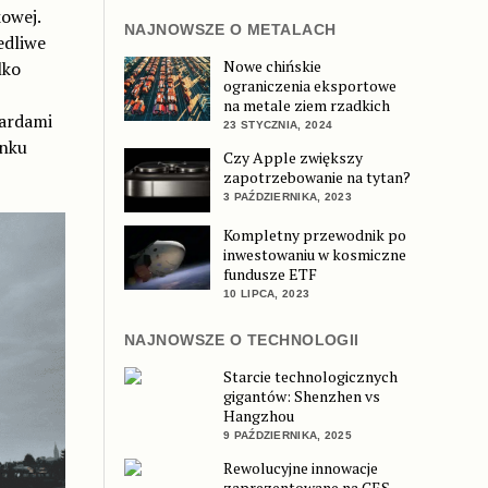
owej.
NAJNOWSZE O METALACH
edliwe
Nowe chińskie
lko
ograniczenia eksportowe
na metale ziem rzadkich
ardami
23 STYCZNIA, 2024
unku
Czy Apple zwiększy
zapotrzebowanie na tytan?
3 PAŹDZIERNIKA, 2023
Kompletny przewodnik po
inwestowaniu w kosmiczne
fundusze ETF
10 LIPCA, 2023
NAJNOWSZE O TECHNOLOGII
Starcie technologicznych
gigantów: Shenzhen vs
Hangzhou
9 PAŹDZIERNIKA, 2025
Rewolucyjne innowacje
zaprezentowane na CES