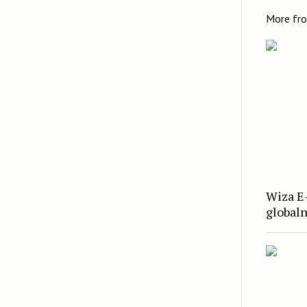
More fr
Wiza E-
global