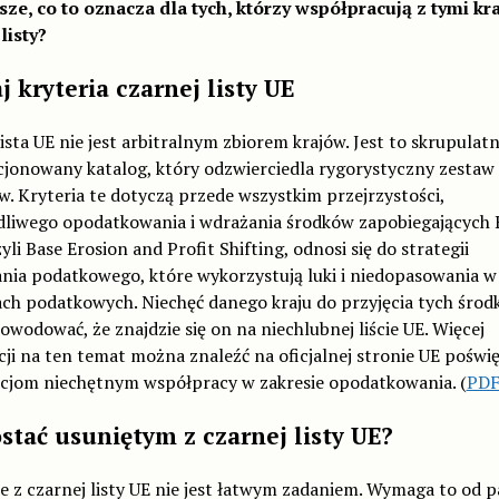
sze, co to oznacza dla tych, którzy współpracują z tymi kr
listy?
j kryteria czarnej listy UE
ista UE nie jest arbitralnym zbiorem krajów. Jest to skrupulatn
cjonowany katalog, który odzwierciedla rygorystyczny zestaw
w. Kryteria te dotyczą przede wszystkim przejrzystości,
dliwego opodatkowania i wdrażania środków zapobiegających 
yli Base Erosion and Profit Shifting, odnosi się do strategii
nia podatkowego, które wykorzystują luki i niedopasowania w
ach podatkowych. Niechęć danego kraju do przyjęcia tych śro
wodować, że znajdzie się on na niechlubnej liście UE. Więcej
ji na ten temat można znaleźć na oficjalnej stronie UE poświ
kcjom niechętnym współpracy w zakresie opodatkowania. (
PD
ostać usuniętym z czarnej listy UE?
e z czarnej listy UE nie jest łatwym zadaniem. Wymaga to od 