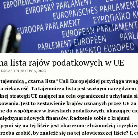
na lista rajów podatkowych w UE
LUCAS ON 28 LIPCA, 2023
tajemnicą „czarna lista” Unii Europejskiej przyciąga uwag
 ciekawość. Ta tajemnicza lista jest ważnym narzędziem,
nej strategii UE mającej na celu ograniczenie uchylania s
owania. Jest to zestawienie krajów uznanych przez UE za
ne do współpracy w kwestiach podatkowych, ukazujące c
międzynarodowych finansów. Radzenie sobie z krajami
ącymi się na tej liście jest obarczone złożonością i ryzykie
rzeba zrobić, by znaleźć się na tej złowieszczej liście? I, c