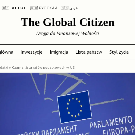
🇩🇪 DEUTSCH
🇷🇺 РУССКИЙ
🇸🇦 عربي
The Global Citizen
Droga do Finansowej Wolności
główna
Inwestycje
Imigracja
Lista państw
Styl życia
datki
»
Czarna lista rajów podatkowych w UE