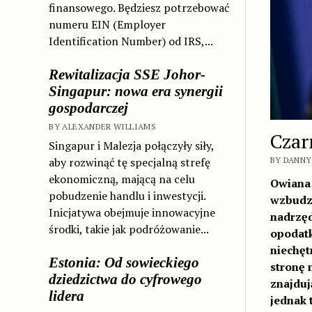
finansowego. Będziesz potrzebować
numeru EIN (Employer
Identification Number) od IRS,...
Rewitalizacja SSE Johor-
Singapur: nowa era synergii
gospodarczej
BY ALEXANDER WILLIAMS
Czar
Singapur i Malezja połączyły siły,
aby rozwinąć tę specjalną strefę
BY DANNY 
ekonomiczną, mającą na celu
Owiana 
pobudzenie handlu i inwestycji.
wzbudza
Inicjatywa obejmuje innowacyjne
nadrzęd
środki, takie jak podróżowanie...
opodatk
niechęt
Estonia: Od sowieckiego
stronę 
dziedzictwa do cyfrowego
znajduj
lidera
jednak t