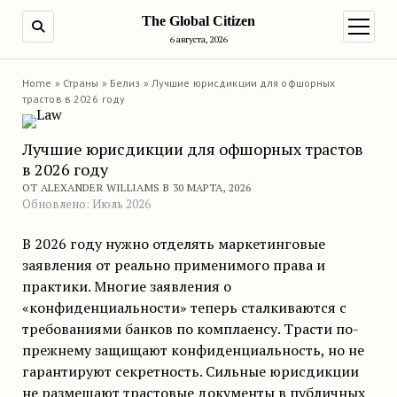
The Global Citizen
ПОИСК
открыт
6 августа, 2026
Home
»
Страны
»
Белиз
»
Лучшие юрисдикции для офшорных
трастов в 2026 году
Лучшие юрисдикции для офшорных трастов
в 2026 году
ОТ ALEXANDER WILLIAMS В 30 МАРТА, 2026
Обновлено: Июль 2026
В 2026 году нужно отделять маркетинговые
заявления от реально применимого права и
практики. Многие заявления о
«конфиденциальности» теперь сталкиваются с
требованиями банков по комплаенсу. Трасти по-
прежнему защищают конфиденциальность, но не
гарантируют секретность. Сильные юрисдикции
не размещают трастовые документы в публичных