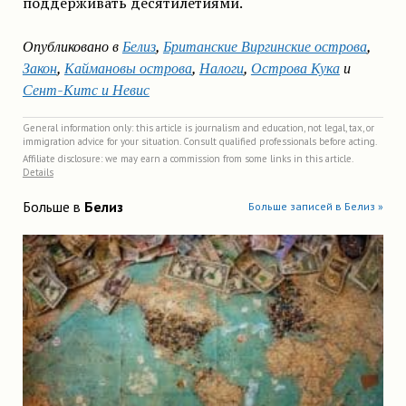
поддерживать десятилетиями.
Опубликовано в
Белиз
,
Британские Виргинские острова
,
Закон
,
Каймановы острова
,
Налоги
,
Острова Кука
и
Сент-Китс и Невис
General information only: this article is journalism and education, not legal, tax, or
immigration advice for your situation. Consult qualified professionals before acting.
Affiliate disclosure: we may earn a commission from some links in this article.
Details
Больше в
Белиз
Больше записей в Белиз »