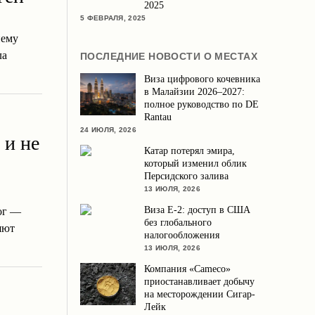
2025
5 ФЕВРАЛЯ, 2025
нему
ла
ПОСЛЕДНИЕ НОВОСТИ О МЕСТАХ
Виза цифрового кочевника
в Малайзии 2026–2027:
полное руководство по DE
Rantau
24 ИЮЛЯ, 2026
 и не
Катар потерял эмира,
который изменил облик
Персидского залива
13 ИЮЛЯ, 2026
Виза E-2: доступ в США
ог —
без глобального
яют
налогообложения
13 ИЮЛЯ, 2026
Компания «Cameco»
приостанавливает добычу
на месторождении Сигар-
Лейк