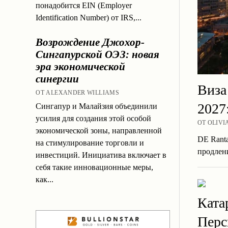
понадобится EIN (Employer
Identification Number) от IRS,...
Возрождение Джохор-
Сингапурской ОЭЗ: новая
эра экономической
синергии
Виза
ОТ ALEXANDER WILLIAMS
2027
Сингапур и Малайзия объединили
усилия для создания этой особой
ОТ OLIVI
экономической зоны, направленной
DE Ranta
на стимулирование торговли и
продлен
инвестиций. Инициатива включает в
себя такие инновационные меры,
как...
Ката
Перс