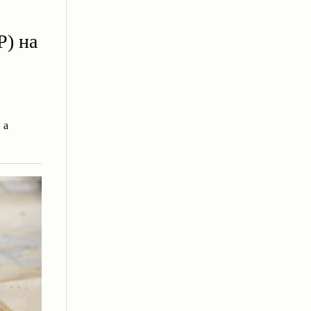
P) на
 а