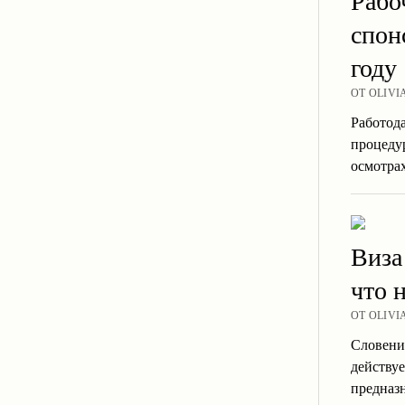
Рабо
спон
году
ОТ OLIVI
Работода
процеду
осмотра
Виза
что 
ОТ OLIVI
Словени
действуе
предназ