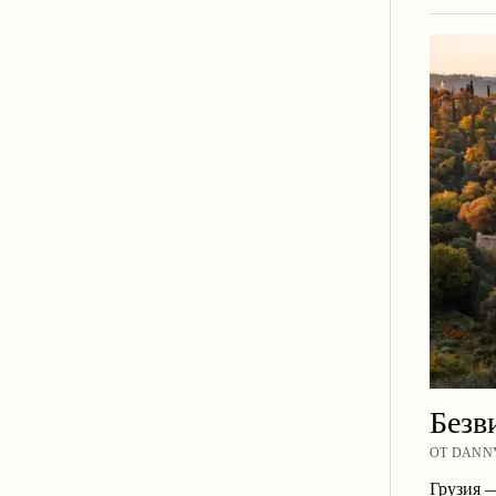
Безв
ОТ DANNY
Грузия —