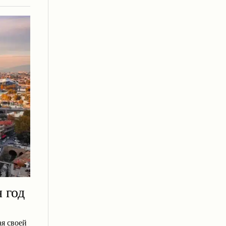
 год
ая своей