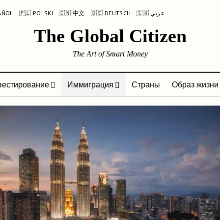
PAÑOL
🇵🇱 POLSKI
🇨🇳 中文
🇩🇪 DEUTSCH
🇸🇦 عربي
The Global Citizen
The Art of Smart Money
вестирование
Иммиграция
Страны
Образ жизни