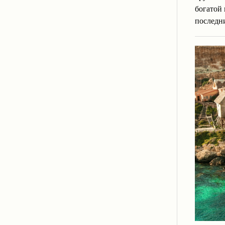
богатой
последни