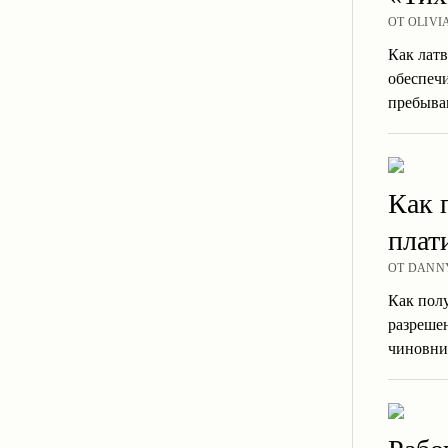
ОТ OLIVI
Как латв
обеспечи
пребыв
Как 
плат
ОТ DANNY
Как пол
разрешен
чиновн