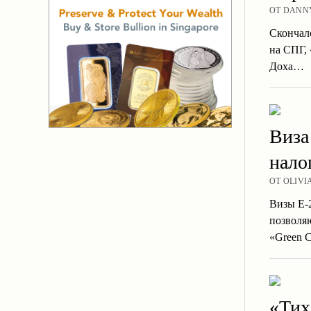
ОТ DANNY
Скончалс
на СПГ,
Доха…
Виза
нало
ОТ OLIVI
Визы E-
позволя
«Green 
«Тих