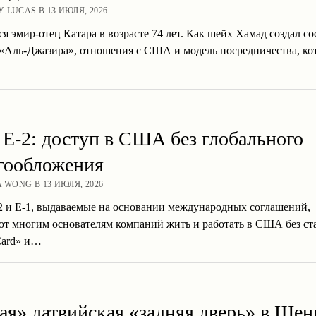
 LUCAS В 13 ИЮЛЯ, 2026
я эмир-отец Катара в возрасте 74 лет. Как шейх Хамад создал со
 «Аль-Джазира», отношения с США и модель посредничества, ко
 E-2: доступ в США без глобального
гообложения
A WONG В 13 ИЮЛЯ, 2026
2 и E-1, выдаваемые на основании международных соглашений,
ют многим основателям компаний жить и работать в США без ст
Card» и…
ая» латвийская «задняя дверь» в Шен