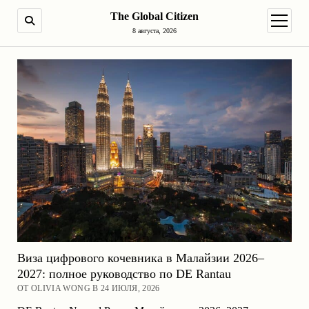
The Global Citizen
ПОИСК
открыт
8 августа, 2026
Виза цифрового кочевника в Малайзии 2026–
2027: полное руководство по DE Rantau
ОТ OLIVIA WONG В 24 ИЮЛЯ, 2026