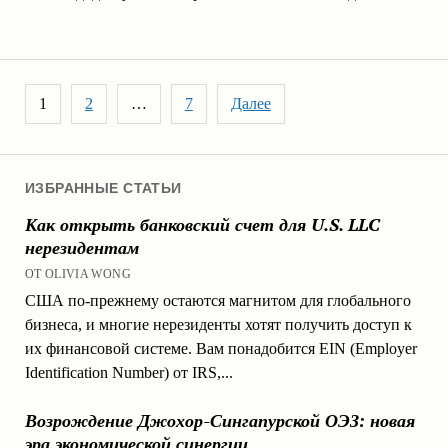
Пагинация записей
1
2
…
7
Далее
ИЗБРАННЫЕ СТАТЬИ
Как открыть банковский счет для U.S. LLC
нерезидентам
ОТ OLIVIA WONG
США по-прежнему остаются магнитом для глобального
бизнеса, и многие нерезиденты хотят получить доступ к
их финансовой системе. Вам понадобится EIN (Employer
Identification Number) от IRS,...
Возрождение Джохор-Сингапурской ОЭЗ: новая
эра экономической синергии