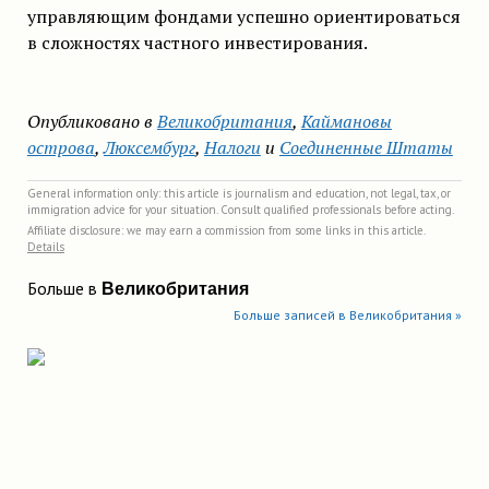
управляющим фондами успешно ориентироваться
в сложностях частного инвестирования.
Опубликовано в
Великобритания
,
Каймановы
острова
,
Люксембург
,
Налоги
и
Соединенные Штаты
General information only: this article is journalism and education, not legal, tax, or
immigration advice for your situation. Consult qualified professionals before acting.
Affiliate disclosure: we may earn a commission from some links in this article.
Details
Больше в
Великобритания
Больше записей в Великобритания »