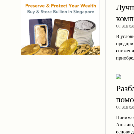
Лучш
комп
ОТ ALEXA
В услов
предпри
снижения
приобре
Разб
помо
ОТ ALEXA
Пониман
Англию,
основу д