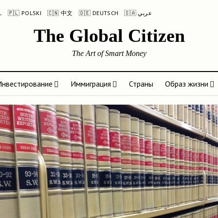
L
🇵🇱 POLSKI
🇨🇳 中文
🇩🇪 DEUTSCH
🇸🇦 عربي
The Global Citizen
The Art of Smart Money
Инвестирование
Иммиграция
Страны
Образ жизни