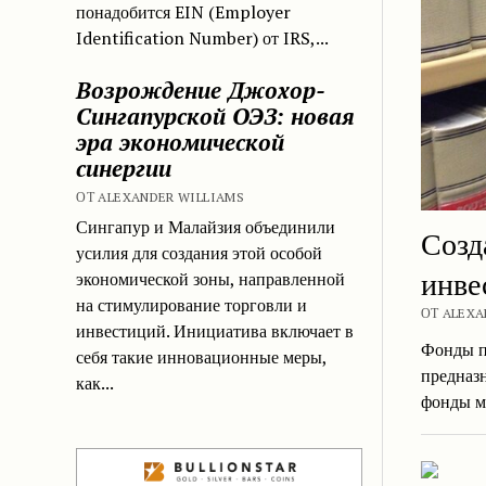
понадобится EIN (Employer
Identification Number) от IRS,...
Возрождение Джохор-
Сингапурской ОЭЗ: новая
эра экономической
синергии
ОТ ALEXANDER WILLIAMS
Сингапур и Малайзия объединили
Созд
усилия для создания этой особой
инве
экономической зоны, направленной
на стимулирование торговли и
ОТ ALEXA
инвестиций. Инициатива включает в
Фонды п
себя такие инновационные меры,
предназн
как...
фонды м