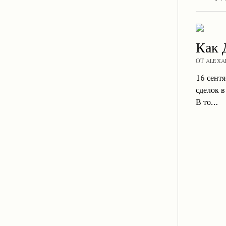
Как 
ОТ ALEXA
16 сент
сделок в
В то…