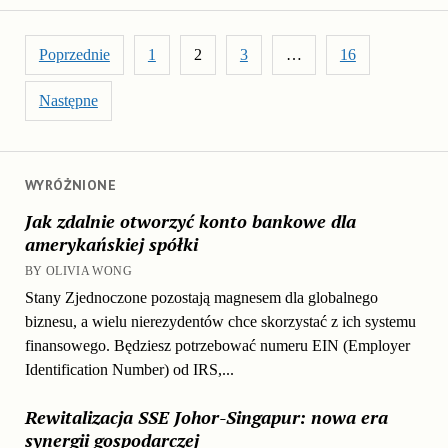
Stronicowanie wpisów
Poprzednie
1
2
3
…
16
Następne
WYRÓŻNIONE
Jak zdalnie otworzyć konto bankowe dla
amerykańskiej spółki
BY OLIVIA WONG
Stany Zjednoczone pozostają magnesem dla globalnego
biznesu, a wielu nierezydentów chce skorzystać z ich systemu
finansowego. Będziesz potrzebować numeru EIN (Employer
Identification Number) od IRS,...
Rewitalizacja SSE Johor-Singapur: nowa era
synergii gospodarczej