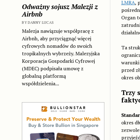
LMRA
, 
Odważny sojusz Malezji z
pośredn
Airbnb
Organ t
BY DANNY LUCAS
zatrudni
Malezja nawiązuje współpracę z
działaln
Airbnb, aby przyciągnąć więcej
cyfrowych nomadów do swoich
Ta struk
tropikalnych wybrzeży. Malezyjska
ogranicz
Korporacja Gospodarki Cyfrowej
warunki
(MDEC) podpisała umowę z
przed z
globalną platformą
okres o
współdzielenia...
Trzy 
fakty
Standar
okres d
zezwole
przyjeźd