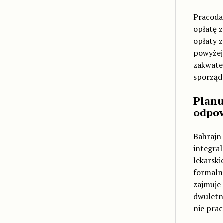
Pracoda
opłatę z
opłaty 
powyżej 
zakwater
sporządz
Planu
odpow
Bahrajn 
integral
lekarski
formaln
zajmuje
dwuletni
nie prac