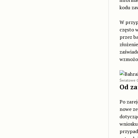
informac
kodu za
W przyp
często 
przez ba
złożenie
zaświadc
wzmożon
Światowe 
Od za
Po zare
nowe ze
dotyczą
wniosku
przypad