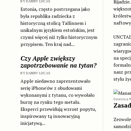
Rijadzi
BY DANNY LUCAS
większoś
Estonia, często postrzegana jako
królest
była republika radziecka z
naftowy 
historyczną stolicą Tallinnem i
unikalnym językiem estońskim, jest
UNCTAD
czymś więcej niż tylko historycznym
zagranic
przypisem. Ten kraj nad...
wiarygo
Czy Apple zwiększy
na specj
zapotrzebowanie na tytan?
formalno
nasz pr
BY DANNY LUCAS
stylu ży
Apple niedawno zaprezentowało
serię iPhone'ów z obudowami
wykonanymi z tytanu, co wywołało
Dzielnica
burzę na rynku tego metalu.
Zasad
Eksperci przewidują wzrost popytu,
inspirowany tą innowacyjną
Zezwolen
inicjatywą...
samodzi