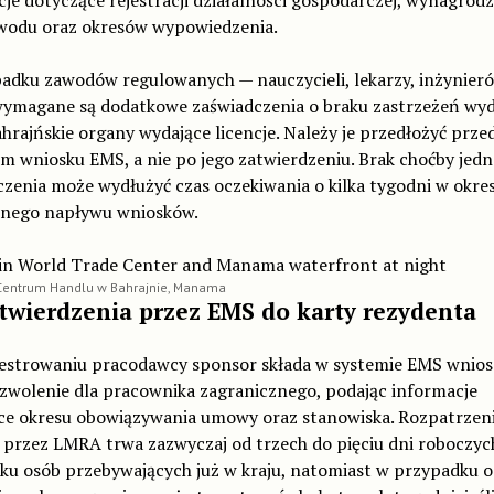
je dotyczące rejestracji działalności gospodarczej, wynagrodz
wodu oraz okresów wypowiedzenia.
adku zawodów regulowanych — nauczycieli, lekarzy, inżynier
wymagane są dodatkowe zaświadczenia o braku zastrzeżeń wy
hrajńskie organy wydające licencje. Należy je przedłożyć prze
m wniosku EMS, a nie po jego zatwierdzeniu. Brak choćby jed
zenia może wydłużyć czas oczekiwania o kilka tygodni w okre
ego napływu wniosków.
Centrum Handlu w Bahrajnie, Manama
twierdzenia przez EMS do karty rezydenta
jestrowaniu pracodawcy sponsor składa w systemie EMS wnios
zwolenie dla pracownika zagranicznego, podając informacje
ce okresu obowiązywania umowy oraz stanowiska. Rozpatrzen
 przez LMRA trwa zazwyczaj od trzech do pięciu dni roboczyc
ku osób przebywających już w kraju, natomiast w przypadku 