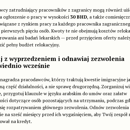
wcy zatrudniający pracowników z zagranicy mogą również uiś
a ogłoszenie o pracy w wysokości
30 BHD
, a także comiesięcz
związane z rynkiem pracy za każdego pracownika zagraniczne
pierwszych pięciu osób. Kwoty te nie obejmują kosztów relokac
owania ani badań lekarskich — przed przyjęciem oferty należ
ić pełny budżet relokacyjny.
j z wyprzedzeniem i odnawiaj zezwolenia
iednio wcześnie
nagradza pracodawców, którzy traktują kwestie imigracyjne j
ną część działalności, a nie sprawę drugorzędną. Zorganizuj w
e, przygotuj klauzule w języku arabskim do umów oraz załatw
ości dotyczące osób pozostających na utrzymaniu, podczas g
 się rozpatrywaniem głównego zezwolenia. Odnów zezwolenia
e na sześć miesięcy przed ich wygaśnięciem, aby Twój zespół 
ował na kredyt.