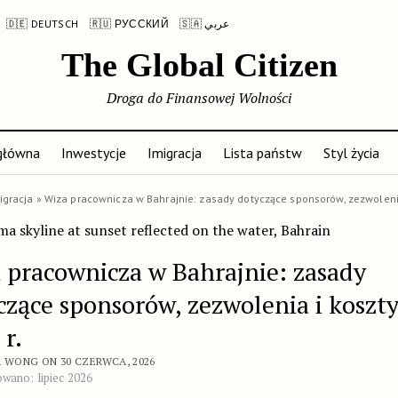
🇩🇪 DEUTSCH
🇷🇺 РУССКИЙ
🇸🇦 عربي
The Global Citizen
Droga do Finansowej Wolności
główna
Inwestycje
Imigracja
Lista państw
Styl życia
igracja
»
Wiza pracownicza w Bahrajnie: zasady dotyczące sponsorów, zezwoleni
 pracownicza w Bahrajnie: zasady
czące sponsorów, zezwolenia i koszt
 r.
A WONG ON 30 CZERWCA, 2026
owano: lipiec 2026