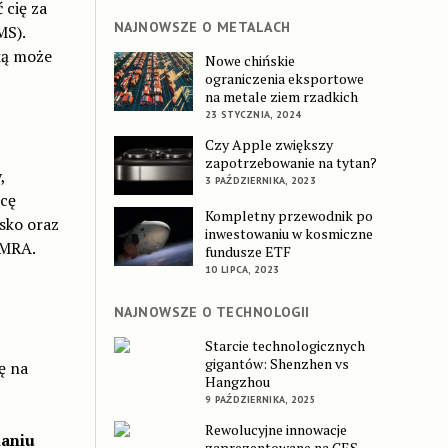
 cię za
NAJNOWSZE O METALACH
MS).
ką może
Nowe chińskie
ograniczenia eksportowe
na metale ziem rzadkich
23 STYCZNIA, 2024
Czy Apple zwiększy
zapotrzebowanie na tytan?
,
3 PAŹDZIERNIKA, 2023
cę
Kompletny przewodnik po
sko oraz
inwestowaniu w kosmiczne
LMRA.
fundusze ETF
10 LIPCA, 2023
NAJNOWSZE O TECHNOLOGII
Starcie technologicznych
gigantów: Shenzhen vs
ę na
Hangzhou
9 PAŹDZIERNIKA, 2025
Rewolucyjne innowacje
maniu
zaprezentowane na CES