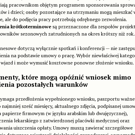
iają pracownikom objętym programem sponsorowania sprow
ów i dzieci; osoby pozostające na utrzymaniu mogą mieszkać 
e, ale do podjęcia pracy potrzebują odrębnego zezwolenia.
enia krótkoterminowe
są przeznaczone dla zespołów projek
cowników sezonowych zatrudnionych na okres krótszy niż rok.
nesowe dotyczą wyłącznie spotkań i konferencji — nie zastępu
ienia na podstawie umowy o pracę. Wybór niewłaściwej kategor
 wjazd i może wymusić kosztowne ponowne złożenie wniosku.
enty, które mogą opóźnić wniosek mimo
ienia pozostałych warunków
maga przedłożenia wypełnionego wniosku, paszportu ważn
 najmniej sześć miesięcy, aktualnego zdjęcia, podpisanej umo
a papierze firmowym (w języku arabskim lub dwujęzycznej),
zenia lekarskiego z zatwierdzonej placówki medycznej oraz
wania uiszczenia opłaty. Umowy muszą zawierać szczegółowe