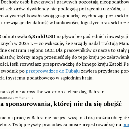
e. Dochody osób fizycznych i prawnych pozostają nieopodatko
ci sektorów, dywidendy nie podlegają potrąceniu u źródła, a
wo zdywersyfikowało swoją gospodarkę, wychodząc poza sekto
i rozwijając działalność w bankowości, logistyce oraz sektorze
 odnotowała
6,8 mld USD
napływu bezpośrednich inwestycji
znych w 2023 r. — co wskazuje, że zarządy nadal traktują Man
dne centrum regionu GCC. Dla pracowników oznacza to stały
alistów, którzy mogą przenieść się do tego kraju po załatwieni
ści. Jeśli rozważasz przeprowadzkę do innego kraju Zatoki Per
zewodnik po
przeprowadzce do Dubaju
zawiera przydatne po
cia i systemu podatkowego w sąsiednim kraju.
 finansowa w Manamie
a sponsorowania, której nie da się obejść
ie na pracę w Bahrajnie nie jest wizą, o którą można ubiegać 
elnie. Twój przyszły pracodawca musi zarejestrować się na
por