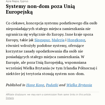
Ayia Napa, Cyprus
Systemy non-dom poza Unią
Europejską
Co ciekawe, koncepcja systemu podatkowego dla osób
nieposiadających stałego miejsca zamieszkania nie
ogranicza się wyłącznie do Europy. Inne kraje spoza
Europy, takie jak
Singapur
,
Malezja
i
Hongkong
,
również wdrożyły podobne systemy, oferujące
korzystne zasady opodatkowania dla osób nie
posiadających stałego miejsca zamieszkania. W
Europie, ale poza Unią Europejską, wspomniana
wcześniej Wielka Brytania (w tym Irlandia Północna) i
niektóre jej terytoria stosują system non-dom.
Published in
Hong Kong
,
Podatki
and
Wielka Brytania
Affiliate disclosure: we may earn a commission from some links in this article.
Details