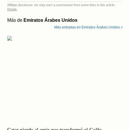
Affiliate disclosure: we may earn a commission from some links in this article.
Details
Más de
Emiratos Árabes Unidos
Más entradas en Emiratos Árabes Unidos »
Catar pierde al emir que transformó el Golfo