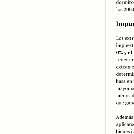
dormitor
los 200.
Impue
Los extr
impuesto
0% y el
tener en
extranje
determin
basa en 
mayor se
menos de
que gana
Además 
aplicars
bienes i