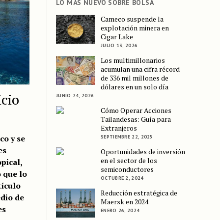
LO MÁS NUEVO SOBRE BOLSA
Cameco suspende la
explotación minera en
Cigar Lake
JULIO 13, 2026
Los multimillonarios
acumulan una cifra récord
de 336 mil millones de
dólares en un solo día
icio
JUNIO 24, 2026
Cómo Operar Acciones
Tailandesas: Guía para
Extranjeros
co y se
SEPTIEMBRE 22, 2025
es
Oportunidades de inversión
en el sector de los
opical,
semiconductores
o que lo
OCTUBRE 2, 2024
tículo
Reducción estratégica de
edio de
Maersk en 2024
es
ENERO 26, 2024