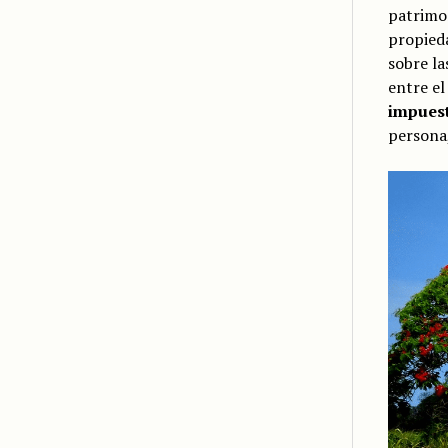
patrimo
propieda
sobre la
entre el
impuest
persona,