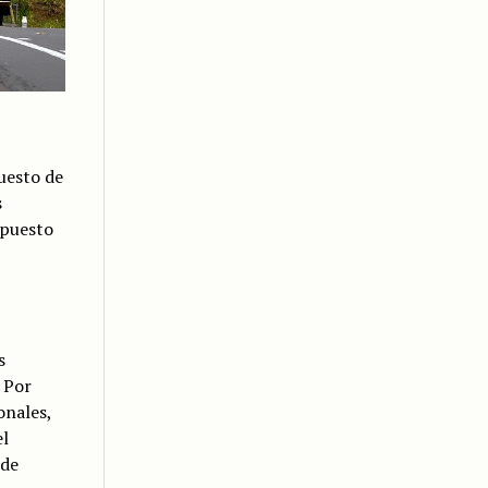
uesto de
s
mpuesto
s
 Por
onales,
el
 de