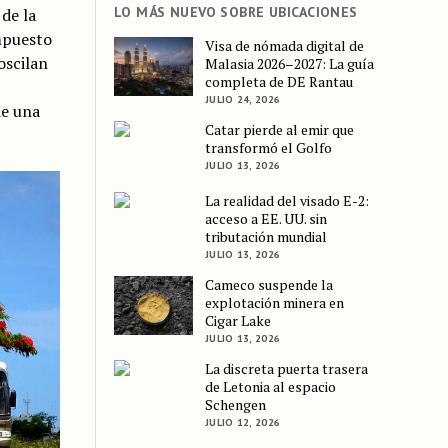
LO MÁS NUEVO SOBRE UBICACIONES
 de la
impuesto
Visa de nómada digital de
oscilan
Malasia 2026–2027: La guía
completa de DE Rantau
JULIO 24, 2026
de una
Catar pierde al emir que
transformó el Golfo
JULIO 13, 2026
La realidad del visado E-2:
acceso a EE. UU. sin
tributación mundial
JULIO 13, 2026
Cameco suspende la
explotación minera en
Cigar Lake
JULIO 13, 2026
La discreta puerta trasera
de Letonia al espacio
Schengen
JULIO 12, 2026