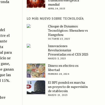
transición energética
 ronda
mundial
ABRIL 14, 2023
LO MÁS NUEVO SOBRE TECNOLOGÍA
Choque de Dynamos
del
Tecnológicos: Shenzhen vs
Hangzhou
tre el
OCTUBRE 13, 2025
tante
Innovaciones
ta
Revolucionarias
al para
Presentadas en el CES 2025
icio se
MARZO 3, 2025
 gane,
Dinero en efectivo es
ue ganan
libertad
que las
FEBRERO 28, 2024
l 15%.
El BPI pondrá en marcha
un proyecto de supervisión
de stablecoin
MARZO 15, 2023
obre