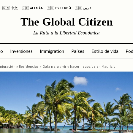
🇨🇳 中文
🇩🇪 ALEMÁN
🇷🇺 РУССКИЙ
🇸🇦 عربي
The Global Citizen
La Ruta a la Libertad Económica
io
Inversiones
Immigration
Países
Estilo de vida
Pod
migración
»
Residencias
»
Guía para vivir y hacer negocios en Mauricio