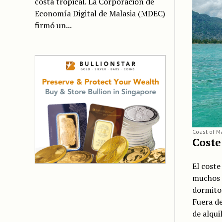
costa tropical. La Corporación de
Economía Digital de Malasia (MDEC)
firmó un...
Coast of Ma
Coste
El coste
muchos 
dormitor
Fuera de
de alqui