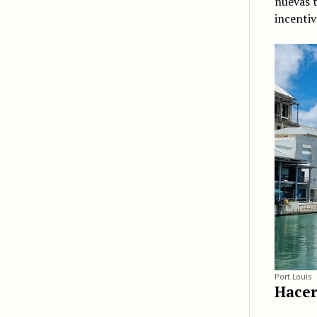
nuevas t
incentiv
Port Louis
Hacer