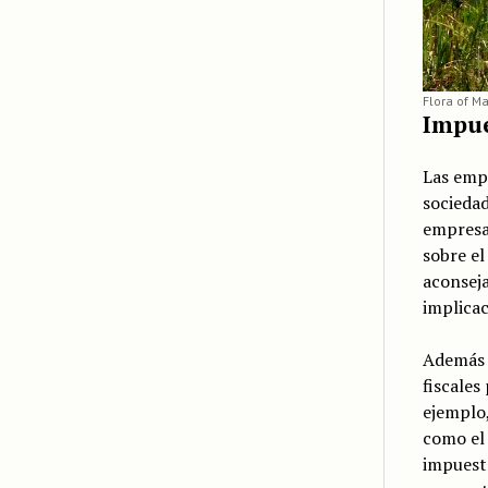
Flora of Ma
Impue
Las empr
sociedad
empresa
sobre el
aconseja
implicac
Además d
fiscales
ejemplo,
como el 
impuesto