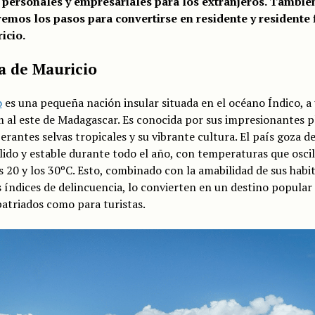
s personales y empresariales para los extranjeros. Tambié
emos los pasos para convertirse en residente y residente f
icio.
a de Mauricio
o
es una pequeña nación insular situada en el océano Índico, a
 al este de Madagascar. Es conocida por sus impresionantes p
erantes selvas tropicales y su vibrante cultura. El país goza d
lido y estable durante todo el año, con temperaturas que osci
s 20 y los 30ºC. Esto, combinado con la amabilidad de sus habi
s índices de delincuencia, lo convierten en un destino popular
atriados como para turistas.