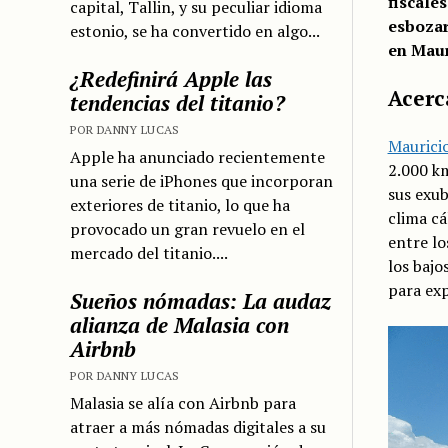
fiscale
capital, Tallin, y su peculiar idioma
esbozar
estonio, se ha convertido en algo...
en Maur
¿Redefinirá Apple las
Acerc
tendencias del titanio?
POR DANNY LUCAS
Maurici
Apple ha anunciado recientemente
2.000 km
una serie de iPhones que incorporan
sus exub
exteriores de titanio, lo que ha
clima cá
provocado un gran revuelo en el
entre lo
mercado del titanio....
los bajo
para exp
Sueños nómadas: La audaz
alianza de Malasia con
Airbnb
POR DANNY LUCAS
Malasia se alía con Airbnb para
atraer a más nómadas digitales a su