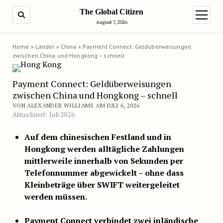
The Global Citizen
SUCHE
Menü ö
August 7, 2026
Home
»
Länder
»
China
»
Payment Connect: Geldüberweisungen
zwischen China und Hongkong – schnell
Payment Connect: Geldüberweisungen
zwischen China und Hongkong – schnell
VON ALEXANDER WILLIAMS AM JULI 6, 2026
Aktualisiert: Juli 2026
Auf dem chinesischen Festland und in
Hongkong werden alltägliche Zahlungen
mittlerweile innerhalb von Sekunden per
Telefonnummer abgewickelt – ohne dass
Kleinbeträge über SWIFT weitergeleitet
werden müssen.
Payment Connect verbindet zwei inländische