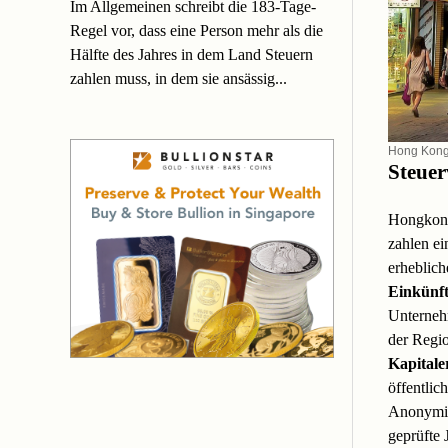
Im Allgemeinen schreibt die 183-Tage-
Regel vor, dass eine Person mehr als die
Hälfte des Jahres in dem Land Steuern
zahlen muss, in dem sie ansässig...
Hong Kon
Steuer
Hongkong
zahlen e
erheblich
Einkünft
Unternehm
der Regi
Kapitale
öffentli
Anonymit
geprüfte 