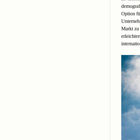
demografi
Option fü
Unterneh
Markt zu 
erleichte
internati