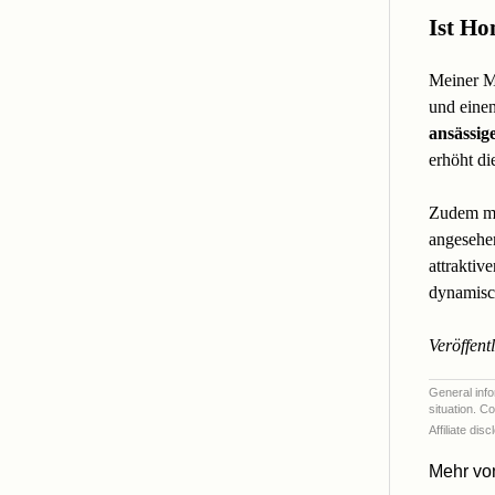
Ist Ho
Meiner Me
und eine
ansässi
erhöht di
Zudem ma
angesehen
attraktiv
dynamisc
Veröffentl
General infor
situation. Co
Affiliate di
Mehr v