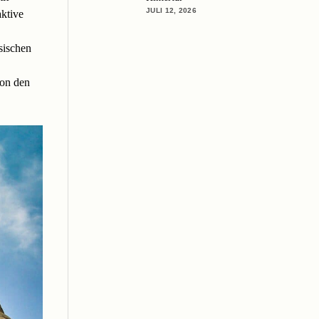
JULI 12, 2026
ktive
sischen
ion den