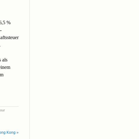
16,5 %
-
aftssteuer
.
 als
einem
em
your
Hong Kong »