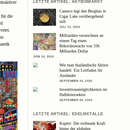
LETZTE ARTIKEL: AKTIENMARKT
ttraktiver
Cameco legt den Bergbau in
für die
Cigar Lake vorübergehend
still
rd
JULI 13, 2026
ertet.
Milliardäre verzeichnen an
ss
einem Tag einen
namik
Rekordzuwachs von 336
Milliarden Dollar
JUNI 24, 2026
Wie man thailändische Aktien
handelt: Ein Leitfaden für
Ausländer
SEPTEMBER 24, 2025
Investitionsmöglichkeiten im
Halbleitersektor
SEPTEMBER 28, 2024
LETZTE ARTIKEL: EDELMETALLE
Kupfer: Die treibende Kraft
hinter der globalen