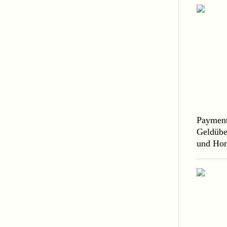
Payment
Geldübe
und Hon