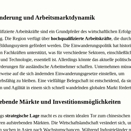
nderung und Arbeitsmarktdynamik
fizierte Arbeitskräfte sind ein Grundpfeiler des wirtschaftlichen Erfolg
. Die Region verfügt über
hochqualifizierte Arbeitskräfte
, die durch
Bildungssystem gefördert werden. Die Einwanderungspolitik hat histor
 Fachkräften unterstützt, was für verschiedene Sektoren, einschließlic
und Technologie, essentiell ist. Allerdings könnte das aktuelle politisc
rderungen für ausländische Arbeitnehmer schaffen. Unternehmen müsse
weise auf die sich ändernden Einwanderungsgesetze einstellen, um
bsfähig zu bleiben. Eine vielfältige Belegschaft ist entscheidend, da si
n und Agilität in einem sich schnell wandelnden globalen Markt fördert
ebende Märkte und Investitionsmöglichkeiten
ngs
strategische Lage
macht es zu einem idealen Tor zum chinesischen
en aufstrebenden Märkten. Die Wirtschaftslandschaft verändert sich, u
en suchen in Asien nach Wachstumschancen. Während Industrieländer m