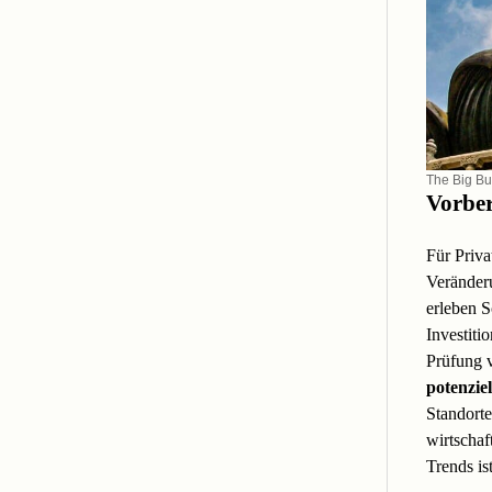
The Big B
Vorber
Für Priv
Veränderu
erleben S
Investiti
Prüfung v
potenziel
Standorte
wirtschaf
Trends is