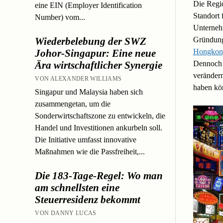
Die Regio
eine EIN (Employer Identification
Standort 
Number) vom...
Unterneh
Gründung
Wiederbelebung der SWZ
Hongkon
Johor-Singapur: Eine neue
Dennoch k
Ära wirtschaftlicher Synergie
veränder
VON ALEXANDER WILLIAMS
haben kö
Singapur und Malaysia haben sich
zusammengetan, um die
Sonderwirtschaftszone zu entwickeln, die
Handel und Investitionen ankurbeln soll.
Die Initiative umfasst innovative
Maßnahmen wie die Passfreiheit,...
Die 183-Tage-Regel: Wo man
am schnellsten eine
Steuerresidenz bekommt
VON DANNY LUCAS