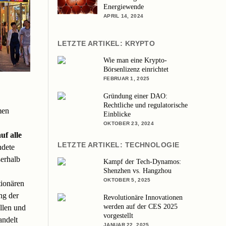
Energiewende
APRIL 14, 2024
LETZTE ARTIKEL: KRYPTO
Wie man eine Krypto-
Börsenlizenz einrichtet
FEBRUAR 1, 2025
Gründung einer DAO:
Rechtliche und regulatorische
men
Einblicke
OKTOBER 23, 2024
uf alle
LETZTE ARTIKEL: TECHNOLOGIE
ndete
erhalb
Kampf der Tech-Dynamos:
Shenzhen vs. Hangzhou
OKTOBER 5, 2025
ionären
ng der
Revolutionäre Innovationen
werden auf der CES 2025
llen und
vorgestellt
andelt
JANUAR 22, 2025