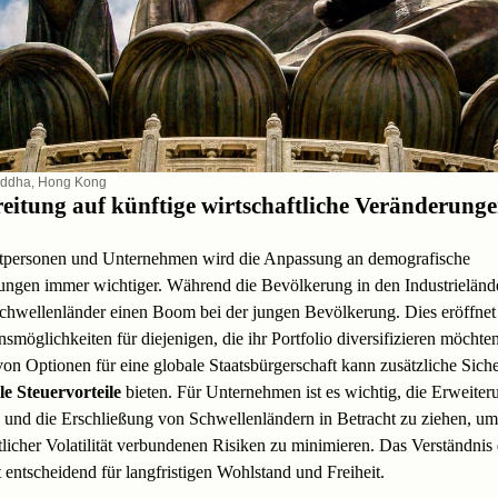
uddha, Hong Kong
eitung auf künftige wirtschaftliche Veränderung
atpersonen und Unternehmen wird die Anpassung an demografische
ngen immer wichtiger. Während die Bevölkerung in den Industrieländer
chwellenländer einen Boom bei der jungen Bevölkerung. Dies eröffnet
onsmöglichkeiten für diejenigen, die ihr Portfolio diversifizieren möchte
on Optionen für eine globale Staatsbürgerschaft kann zusätzliche Siche
le Steuervorteile
bieten. Für Unternehmen ist es wichtig, die Erweiteru
 und die Erschließung von Schwellenländern in Betracht zu ziehen, um
tlicher Volatilität verbundenen Risiken zu minimieren. Das Verständnis 
t entscheidend für langfristigen Wohlstand und Freiheit.