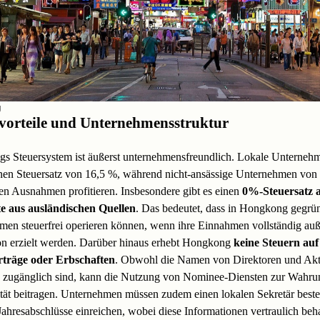
g
vorteile und Unternehmensstruktur
s Steuersystem ist äußerst unternehmensfreundlich. Lokale Unterneh
inen Steuersatz von 16,5 %, während nicht-ansässige Unternehmen von
en Ausnahmen profitieren. Insbesondere gibt es einen
0%-Steuersatz a
e aus ausländischen Quellen
. Das bedeutet, dass in Hongkong gegrü
en steuerfrei operieren können, wenn ihre Einnahmen vollständig auß
on erzielt werden. Darüber hinaus erhebt Hongkong
keine Steuern auf
rträge oder Erbschaften
. Obwohl die Namen von Direktoren und Akt
ch zugänglich sind, kann die Nutzung von Nominee-Diensten zur Wahru
ät beitragen. Unternehmen müssen zudem einen lokalen Sekretär beste
Jahresabschlüsse einreichen, wobei diese Informationen vertraulich beh