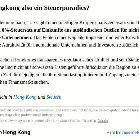
ngkong also ein Steuerparadies?
inung nach, ja. Es gibt einen niedrigen Körperschaftssteuersatz von 
n
0%-Steuersatz auf Einkünfte aus ausländischen Quellen für nicht
ge Unternehmen
. Das Fehlen einer Kapitalertragsteuer und einer Erbsch
e Attraktivität für internationale Unternehmen und Investoren zusätzlich
chen Hongkongs transparentes regulatorisches Umfeld und sein Status
e und nicht auf schwarzen Listen geführte Jurisdiktion die Region zu 
en Ziel für diejenigen, die ihre Steuerlast optimieren und Zugang zu ein
hen Finanzmarkt suchen.
icht in
Hong Kong
und
Steuern
mation only: this article is journalism and education, not legal, tax, or immigration advice for 
nsult qualified professionals before acting.
sclosure: we may earn a commission from some links in this article.
Details
on
Hong Kong
Mehr Beiträge in 