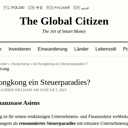
L
🇵🇱 POLSKI
🇨🇳 中文
🇷🇺 РУССКИЙ
🇸🇦 عربي
The Global Citizen
The Art of Smart Money
e
Investieren
Einwanderung
Länder
Lebensstil
Po
nder
»
Hong Kong
»
Ist Hongkong ein Steuerparadies?
ongkong ein Steuerparadies?
ANDER WILLIAMS AM JANUAR 3, 2025
nanzoase Asiens
ist für seinen erstklassigen Unternehmens- und Finanzsektor weltbek
 Langem als
renommiertes Steuerparadies
mit robusten Unternehmensg