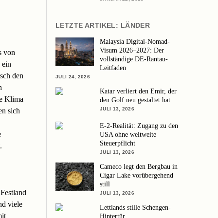
LETZTE ARTIKEL: LÄNDER
Malaysia Digital-Nomad-
Visum 2026–2027: Der
s von
vollständige DE-Rantau-
 ein
Leitfaden
isch den
JULI 24, 2026
h
Katar verliert den Emir, der
he Klima
den Golf neu gestaltet hat
JULI 13, 2026
n sich
E-2-Realität: Zugang zu den
e
USA ohne weltweite
Steuerpflicht
.
JULI 13, 2026
Cameco legt den Bergbau in
Cigar Lake vorübergehend
still
 Festland
JULI 13, 2026
nd viele
Lettlands stille Schengen-
it
Hintertür