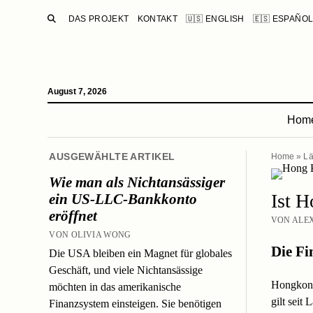
SUCHE
DAS PROJEKT
KONTAKT
🇺🇸 ENGLISH
🇪🇸 ESPAÑO
August 7, 2026
Hom
AUSGEWÄHLTE ARTIKEL
Home
»
Lä
Wie man als Nichtansässiger
Ist H
ein US-LLC-Bankkonto
eröffnet
VON ALEX
VON OLIVIA WONG
Die Fi
Die USA bleiben ein Magnet für globales
Geschäft, und viele Nichtansässige
Hongkong 
möchten in das amerikanische
gilt seit
Finanzsystem einsteigen. Sie benötigen