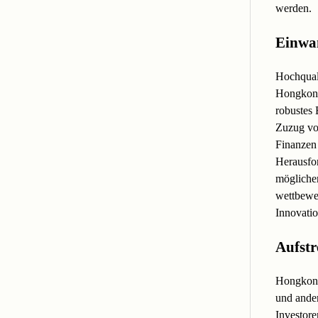
werden.
Einwa
Hochquali
Hongkong
robustes 
Zuzug von
Finanzen 
Herausfo
möglicher
wettbewer
Innovatio
Aufstr
Hongko
und ander
Investor