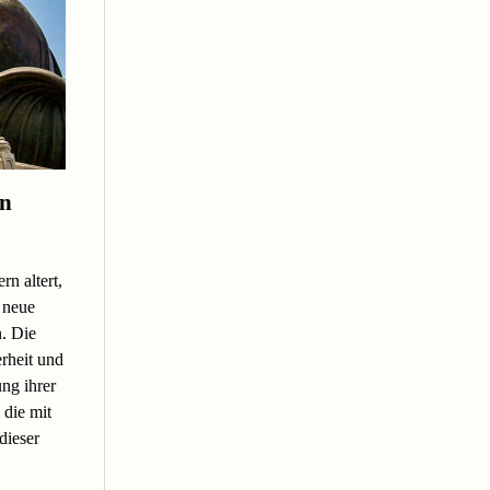
en
n altert,
 neue
n. Die
rheit und
ng ihrer
 die mit
dieser