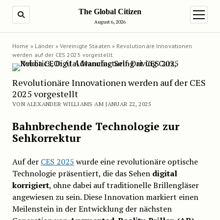
The Global Citizen
SUCHE
Menü ö
August 6, 2026
Home
»
Länder
»
Vereinigte Staaten
»
Revolutionäre Innovationen
werden auf der CES 2025 vorgestellt
Revolutionäre Innovationen werden auf der CES
2025 vorgestellt
VON ALEXANDER WILLIAMS AM JANUAR 22, 2025
Bahnbrechende Technologie zur
Sehkorrektur
Auf der
CES 2025
wurde eine revolutionäre optische
Technologie präsentiert, die das Sehen
digital
korrigiert
, ohne dabei auf traditionelle Brillengläser
angewiesen zu sein. Diese Innovation markiert einen
Meilenstein in der Entwicklung der nächsten