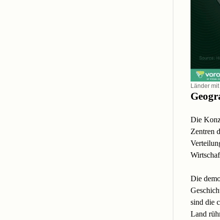
Länder mit
Geogra
Die Konze
Zentren d
Verteilun
Wirtscha
Die demog
Geschicht
sind die 
Land rühm