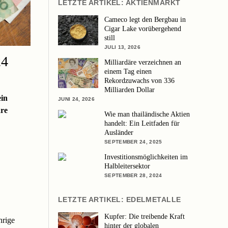
LETZTE ARTIKEL: AKTIENMARKT
Cameco legt den Bergbau in
Cigar Lake vorübergehend
still
JULI 13, 2026
24
Milliardäre verzeichnen an
einem Tag einen
Rekordzuwachs von 336
Milliarden Dollar
ein
JUNI 24, 2026
äre
Wie man thailändische Aktien
handelt: Ein Leitfaden für
Ausländer
SEPTEMBER 24, 2025
Investitionsmöglichkeiten im
Halbleitersektor
SEPTEMBER 28, 2024
LETZTE ARTIKEL: EDELMETALLE
Kupfer: Die treibende Kraft
hrige
hinter der globalen