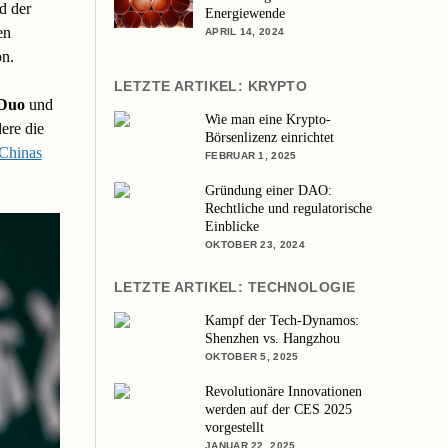
d der
Energiewende
en
APRIL 14, 2024
on.
LETZTE ARTIKEL: KRYPTO
Duo
und
Wie man eine Krypto-
ere die
Börsenlizenz einrichtet
Chinas
FEBRUAR 1, 2025
Gründung einer DAO:
Rechtliche und regulatorische
Einblicke
OKTOBER 23, 2024
LETZTE ARTIKEL: TECHNOLOGIE
Kampf der Tech-Dynamos:
Shenzhen vs. Hangzhou
OKTOBER 5, 2025
Revolutionäre Innovationen
werden auf der CES 2025
vorgestellt
JANUAR 22, 2025