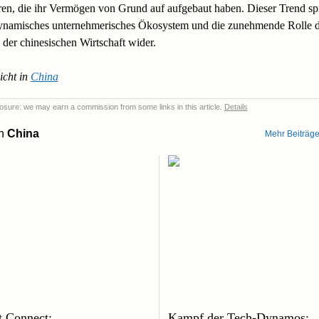
ren, die ihr Vermögen von Grund auf aufgebaut haben. Dieser Trend spi
ynamisches unternehmerisches Ökosystem und die zunehmende Rolle d
 der chinesischen Wirtschaft wider.
icht in
China
sclosure: we may earn a commission from some links in this article.
Details
on
China
Mehr Beiträge
 Connect:
Kampf der Tech-Dynamos: