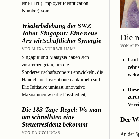
eine EIN (Employer Identification
Number) vom...
Wiederbelebung der SWZ
Johor-Singapur: Eine neue
Die r
Ära wirtschaftlicher Synergie
VON ALEX
VON ALEXANDER WILLIAMS
Singapur und Malaysia haben sich
Laut 
zusammengetan, um die
zehns
Sonderwirtschaftszone zu entwickeln, die
weltw
Handel und Investitionen ankurbeln soll.
Die Initiative umfasst innovative
Diese
Maßnahmen wie die Passfreiheit,...
zurüc
Verei
Die 183-Tage-Regel: Wo man
am schnellsten eine
Der W
Steuerresidenz bekommt
VON DANNY LUCAS
An der S