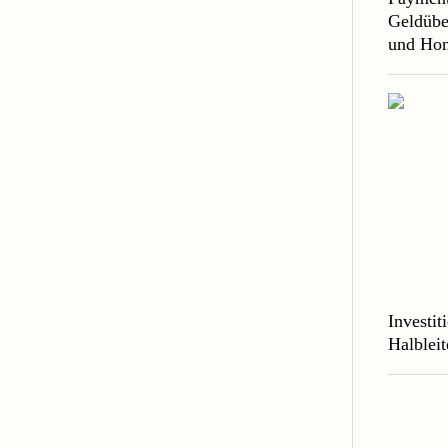
Geldübe
und Hon
Investit
Halbleit