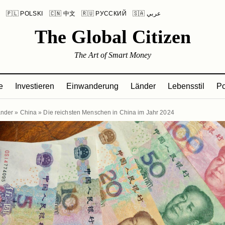
L
🇵🇱 POLSKI
🇨🇳 中文
🇷🇺 РУССКИЙ
🇸🇦 عربي
The Global Citizen
The Art of Smart Money
e
Investieren
Einwanderung
Länder
Lebensstil
Po
nder
»
China
»
Die reichsten Menschen in China im Jahr 2024