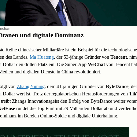
nshan
itanen und digitale Dominanz
te Reihe chinesischer Milliardäre ist ein Beispiel für die technologisch
ten des Landes.
Ma Huateng
, der 53-jährige Gründer von
Tencent
, nim
n Dollar den dritten Platz ein. Die Super-App
WeChat
von Tencent hat
Medien und digitalen Dienste in China revolutioniert.
folgt von
Zhang Yiming
, dem 41-jährigen Gründer von
ByteDance
, de
n Dollar wert ist. Trotz der regulatorischen Herausforderungen von
Tik
treibt Zhangs Innovationsgeist den Erfolg von ByteDance weiter vora
NetEase
rundet die Top Fünf mit 29 Milliarden Dollar ab und verdeutlic
minanz im Bereich Online-Spiele und digitale Unterhaltung.