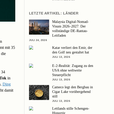
LETZTE ARTIKEL: LÄNDER
Malaysia Digital-Nomad-
Visum 2026–2027: Der
vollständige DE-Rantau-
Leitfaden
JULI 24, 2026
en
mt mit 35
Katar verliert den Emir, der
den Golf neu gestaltet hat
 die
JULI 13, 2026
E-2-Realität: Zugang zu den
USA ohne weltweite
r 34
Steuerpflicht
Tok
in
JULI 13, 2026
n.
Ding
Cameco legt den Bergbau in
ht damit
Cigar Lake vorübergehend
still
JULI 13, 2026
Lettlands stille Schengen-
Hintertür