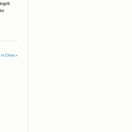
egelt
er
 in China »