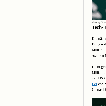
Zhong Sha
Tech-T
Die nächs
Fähigkei
Milliarde
sozialen 
Dicht ge
Milliarde
den USA 
Lei
von
Chinas Do