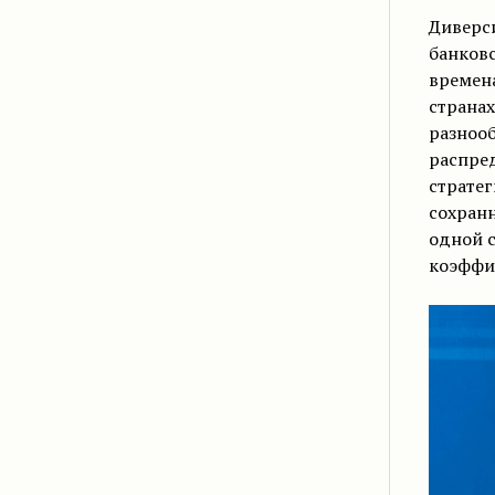
Диверс
банковс
времена
странах
разнооб
распред
стратег
сохранн
одной 
коэффиц