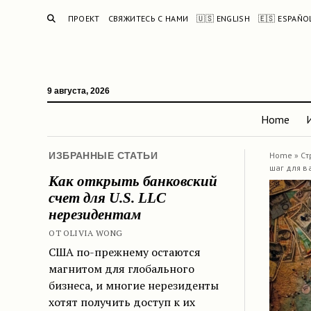
ПОИСК
ПРОЕКТ
СВЯЖИТЕСЬ С НАМИ
🇺🇸 ENGLISH
🇪🇸 ESPAÑO
9 августа, 2026
Home
ИЗБРАННЫЕ СТАТЬИ
Home
»
Ст
шаг для в
Как открыть банковский
счет для U.S. LLC
нерезидентам
ОТ OLIVIA WONG
США по-прежнему остаются
магнитом для глобального
бизнеса, и многие нерезиденты
хотят получить доступ к их