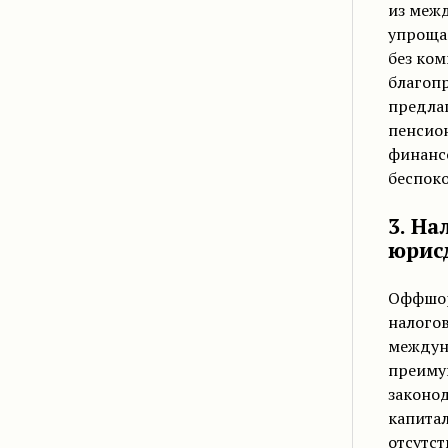
из межд
упрощае
без ком
благопр
предла
пенсио
финансо
беспоко
3. Н
юрис
Оффшор
налого
междуна
преиму
законод
капита
отсутст