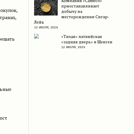
Компания «Cameco»
приостанавливает
покупок,
добычу на
месторождении Сигар-
транах,
Лейк
13 ИЮЛЯ, 2026
«Тихая» латвийская
решать
«задняя дверь» в Шенген
12 ИЮЛЯ, 2026
льные
ост