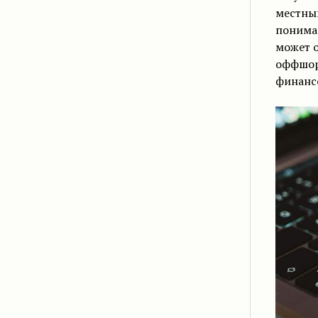
местны
понима
может 
оффшор
финанс