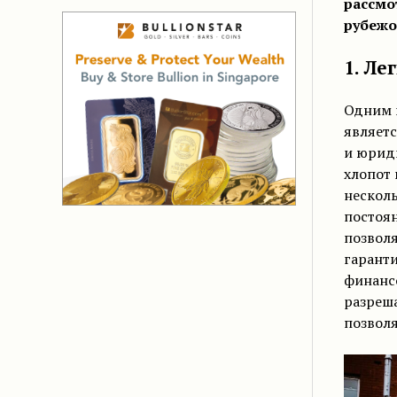
рассмо
рубежо
1. Ле
Одним 
являетс
и юрид
хлопот 
несколь
постоян
позвол
гаранти
финанс
разреша
позволя