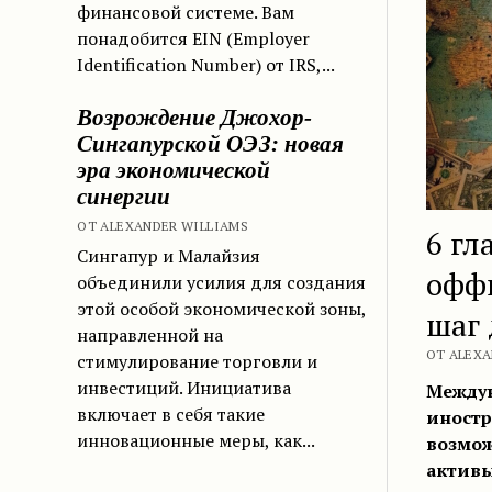
финансовой системе. Вам
понадобится EIN (Employer
Identification Number) от IRS,...
Возрождение Джохор-
Сингапурской ОЭЗ: новая
эра экономической
синергии
ОТ ALEXANDER WILLIAMS
6 гл
Сингапур и Малайзия
офф
объединили усилия для создания
этой особой экономической зоны,
шаг 
направленной на
ОТ ALEXA
стимулирование торговли и
инвестиций. Инициатива
Междун
включает в себя такие
иностр
инновационные меры, как...
возмож
активы