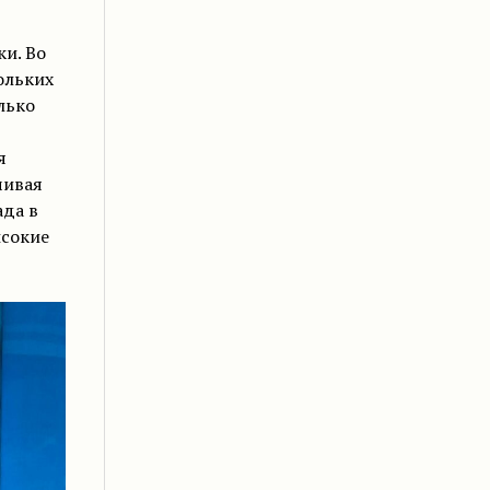
и. Во
ольких
лько
я
чивая
ада в
ысокие