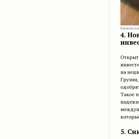
Банковска
4. Н
инве
Открыт
инвест
на недв
Грузии,
одобрят
Такое п
надежн
междун
которые
5. С