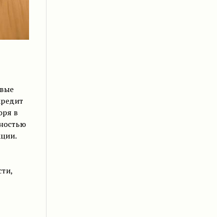
овые
кредит
оря в
тностью
кции.
ти,