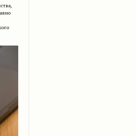
ства,
авно
кого