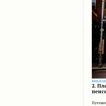
Bank of Ir
2. Пл
пенс
Путеше