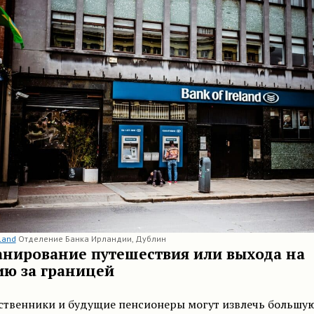
eland
Отделение Банка Ирландии, Дублин
анирование путешествия или выхода на
ию за границей
ственники и будущие пенсионеры могут извлечь большую