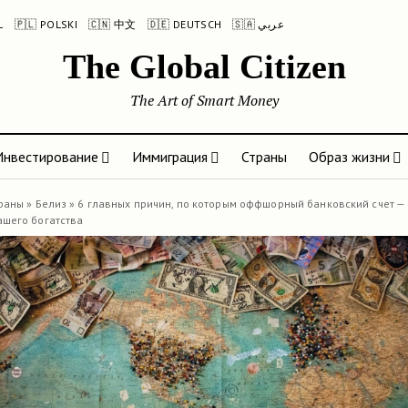
L
🇵🇱 POLSKI
🇨🇳 中文
🇩🇪 DEUTSCH
🇸🇦 عربي
The Global Citizen
The Art of Smart Money
Инвестирование
Иммиграция
Страны
Образ жизни
раны
»
Белиз
»
6 главных причин, по которым оффшорный банковский счет —
ашего богатства