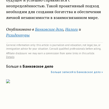
неопределённостью. Такой проактивный подход
необходим для создания богатства и обеспечения
личной независимости в взаимосвязанном мире.
Опубликовано в
Банковское дело
,
Налоги
и
Резидентуры
General information only: this article is journalism and education, not legal, tax, or
immigration advice for your situation. Consult qualified professionals before acting.
Affiliate disclosure: we may earn a commission from some links in this article.
Details
Больше в
Банковское дело
Больше записей в Банковское дело »