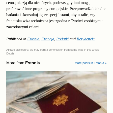
cenną okazją dla niektórych, podczas gdy inni mogą
preferować inne programy europejskie. Przeprowadź dokładne
badania i skonsultuj się ze specjalistami, aby ustalić, czy
francuska wiza techniczna jest zgodna z Twoimi osobistymi i
zawodowymi celami.
Published in
Estonia
,
Francja
,
Podatki
and
Rezydencje
Affiliate disclosure: we may earn a commission from some links in this article.
Details
More from
Estonia
More posts in Estonia »