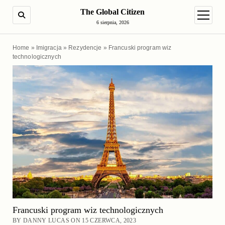
The Global Citizen
SEARCH
open m
6 sierpnia, 2026
Home
»
Imigracja
»
Rezydencje
»
Francuski program wiz
technologicznych
Francuski program wiz technologicznych
BY DANNY LUCAS ON 15 CZERWCA, 2023