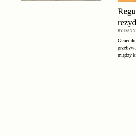
Reguł
rezy
BY DANNY
Generaln
przebywa
między k