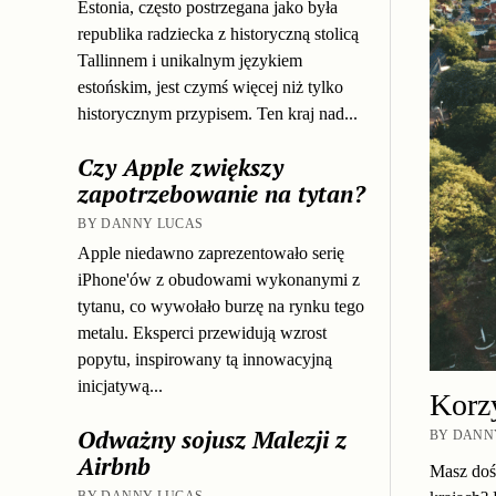
Estonia, często postrzegana jako była
republika radziecka z historyczną stolicą
Tallinnem i unikalnym językiem
estońskim, jest czymś więcej niż tylko
historycznym przypisem. Ten kraj nad...
Czy Apple zwiększy
zapotrzebowanie na tytan?
BY DANNY LUCAS
Apple niedawno zaprezentowało serię
iPhone'ów z obudowami wykonanymi z
tytanu, co wywołało burzę na rynku tego
metalu. Eksperci przewidują wzrost
popytu, inspirowany tą innowacyjną
inicjatywą...
Korzy
Odważny sojusz Malezji z
BY DANNY
Airbnb
Masz doś
BY DANNY LUCAS