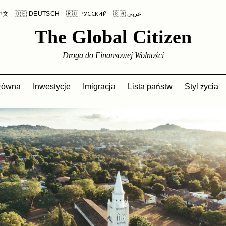
 中文
🇩🇪 DEUTSCH
🇷🇺 РУССКИЙ
🇸🇦 عربي
The Global Citizen
Droga do Finansowej Wolności
główna
Inwestycje
Imigracja
Lista państw
Styl życia