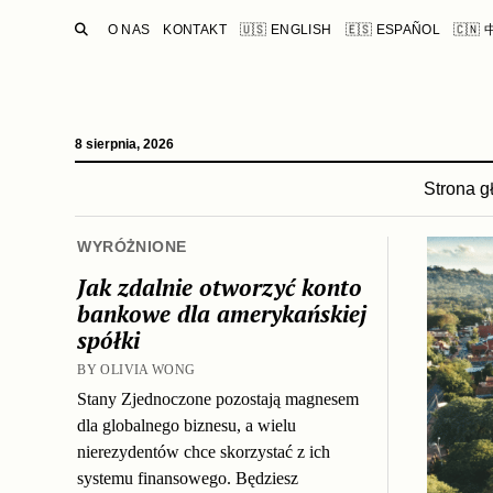
SEARCH
O NAS
KONTAKT
🇺🇸 ENGLISH
🇪🇸 ESPAÑOL
🇨🇳
8 sierpnia, 2026
Strona 
WYRÓŻNIONE
Jak zdalnie otworzyć konto
bankowe dla amerykańskiej
spółki
BY OLIVIA WONG
Stany Zjednoczone pozostają magnesem
dla globalnego biznesu, a wielu
nierezydentów chce skorzystać z ich
systemu finansowego. Będziesz