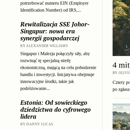
potrzebować numeru EIN (Employer
Identification Number) od IRS,...
Rewitalizacja SSE Johor-
Singapur: nowa era
synergii gospodarczej
BY ALEXANDER WILLIAMS
Singapur i Malezja połączyły siły, aby
rozwinąć tę specjalną strefę
4 mit
ekonomiczną, mającą na celu pobudzenie
BY OLIVI
handlu i inwestycji. Inicjatywa obejmuje
innowacyjne środki, takie jak
Cztery po
podróżowanie...
po zgłas
Estonia: Od sowieckiego
dziedzictwa do cyfrowego
lidera
BY DANNY LUCAS