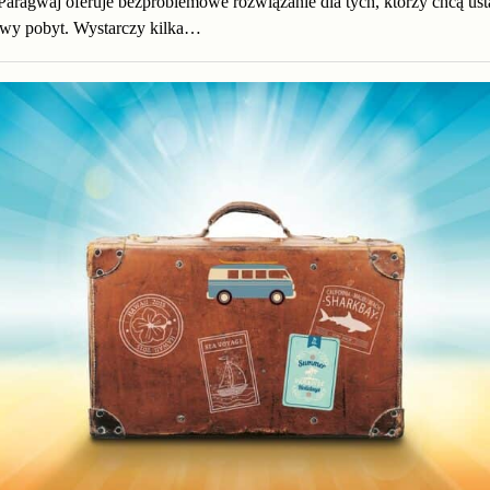
Paragwaj oferuje bezproblemowe rozwiązanie dla tych, którzy chcą us
wy pobyt. Wystarczy kilka…