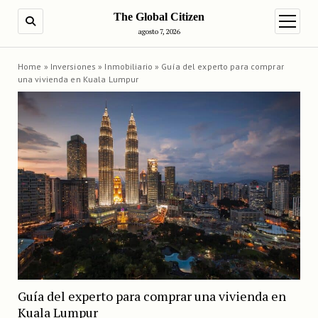
The Global Citizen
BUSCAR
abrir m
agosto 7, 2026
Home
»
Inversiones
»
Inmobiliario
»
Guía del experto para comprar
una vivienda en Kuala Lumpur
Guía del experto para comprar una vivienda en
Kuala Lumpur