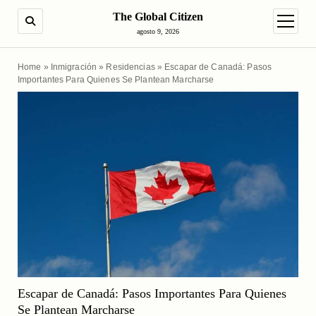
The Global Citizen
BUSCAR
abrir m
agosto 9, 2026
Home
»
Inmigración
»
Residencias
»
Escapar de Canadá: Pasos
Importantes Para Quienes Se Plantean Marcharse
Escapar de Canadá: Pasos Importantes Para Quienes
Se Plantean Marcharse