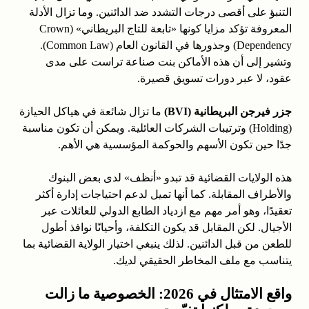
التنبؤ على أقصى درجات التشدد ضد الدائنين. وما تزال الأدلة
المعروفة تؤكد مزايا كونها «تابعة للتاج البريطاني» (Crown
Dependency) وجذورها في القانون العام (Common Law).
وتشير إلى أن هذه الأماكن بنت صناعة تراست على مدى
عقود، لا عبر دورات تسويق قصيرة.
جزر فيرجن البريطانية (BVI)
ما تزال شائعة في هياكل الحيازة
(Holding) وترتيبات الشركات العائلية. ويمكن أن تكون مناسبة
جدًا حين تكون الأسهم والحوكمة المؤسسية هي الأهم.
هذه الولايات القضائية قد تبدو «أنظف» لدى بعض البنوك
والأطراف المقابلة. كما أنها تميل لدعم احتياجات إدارة أكثر
تعقيدًا، وهو أمر مهم مع ازدياد الطابع الدولي للعائلات عبر
الأجيال. لكن المقابل قد يكون التكلفة، وأحيانًا نوافذ أطول
للطعن من قبل الدائنين. لذلك ينبغي اختيار الولاية القضائية بما
يتناسب مع ملف المخاطر الحقيقي لديك.
واقع الامتثال في 2026: الخصوصية ما زالت