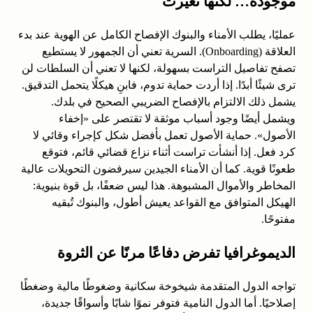
موجودة… لكنها تغيّرت
عمليًا، يطلب الأمناء والبنوك الإفصاح الكامل عن الهوية عند بدء
العلاقة (Onboarding). السرية تعني أن الجمهور لا يستطيع
تصفح تفاصيل التراست بسهولة، لكنها لا تعني أن السلطات لن
ترى شيئًا أبدًا. إذا أردت حماية تدوم، فابنِ هيكلًا يتحمل التدقيق.
يشمل ذلك الالتزام بالإفصاح الضريبي الصحيح في بلدك.
ويشمل أيضًا وجود أسباب موثقة لا تقتصر على «إخفاء
الأصول». حماية الأصول تعمل بأفضل شكل كإجراء وقائي لا
كرد فعل. إذا أنشأت تراست أثناء نزاع قضائي قائم، فتوقع
طعونًا قوية. كما أن الأمناء الجيدين سيرفضون التحويلات عالية
المخاطر والأموال المشبوهة. هذا ليس ضعفًا، بل قوة بنيوية:
الهيكل المتوافق مع القواعد يعيش أطول، والبنوك تُبقيه
مفتوحًا.
الديموغرافيا تفرض دفاعًا مرنًا عن الثروة
تواجه الدول المتقدمة شيخوخة سكانية وضغوطًا مالية وضغطًا
إصلاحيًا. أما الدول النامية فتوفر نموًا شابًا وأسواقًا جديدة،