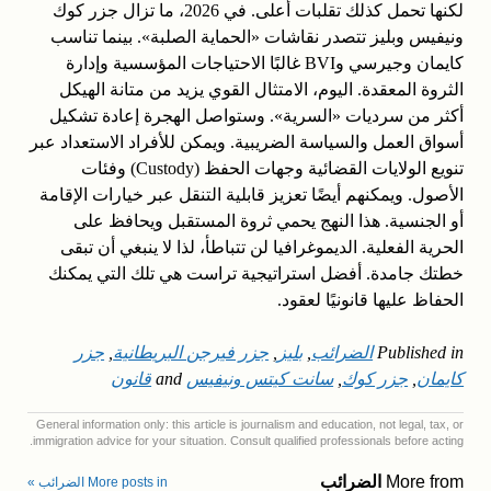
لكنها تحمل كذلك تقلبات أعلى. في 2026، ما تزال جزر كوك
ونيفيس وبليز تتصدر نقاشات «الحماية الصلبة». بينما تناسب
كايمان وجيرسي وBVI غالبًا الاحتياجات المؤسسية وإدارة
الثروة المعقدة. اليوم، الامتثال القوي يزيد من متانة الهيكل
أكثر من سرديات «السرية». وستواصل الهجرة إعادة تشكيل
أسواق العمل والسياسة الضريبية. ويمكن للأفراد الاستعداد عبر
تنويع الولايات القضائية وجهات الحفظ (Custody) وفئات
الأصول. ويمكنهم أيضًا تعزيز قابلية التنقل عبر خيارات الإقامة
أو الجنسية. هذا النهج يحمي ثروة المستقبل ويحافظ على
الحرية الفعلية. الديموغرافيا لن تتباطأ، لذا لا ينبغي أن تبقى
خطتك جامدة. أفضل استراتيجية تراست هي تلك التي يمكنك
الحفاظ عليها قانونيًا لعقود.
Published in
الضرائب
,
بليز
,
جزر فيرجن البريطانية
,
جزر
كايمان
,
جزر كوك
,
سانت كيتس ونيفيس
and
قانون
General information only: this article is journalism and education, not legal, tax, or
immigration advice for your situation. Consult qualified professionals before acting.
More from
الضرائب
More posts in الضرائب »