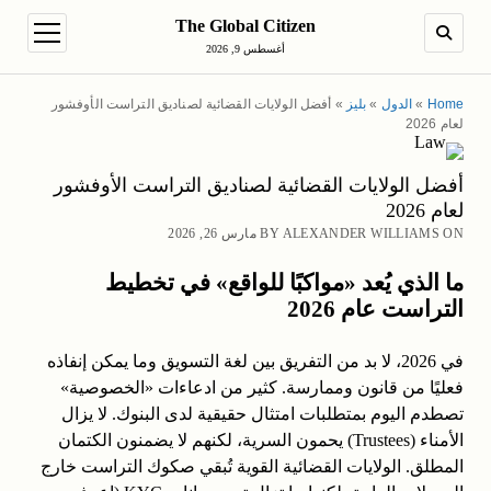
The Global Citizen
en menu
SEARCH
أغسطس 9, 2026
Home
»
الدول
»
بليز
»
أفضل الولايات القضائية لصناديق التراست الأوفشور
لعام 2026
أفضل الولايات القضائية لصناديق التراست الأوفشور
لعام 2026
BY ALEXANDER WILLIAMS ON مارس 26, 2026
ما الذي يُعد «مواكبًا للواقع» في تخطيط
التراست عام 2026
في 2026، لا بد من التفريق بين لغة التسويق وما يمكن إنفاذه
فعليًا من قانون وممارسة. كثير من ادعاءات «الخصوصية»
تصطدم اليوم بمتطلبات امتثال حقيقية لدى البنوك. لا يزال
الأمناء (Trustees) يحمون السرية، لكنهم لا يضمنون الكتمان
المطلق. الولايات القضائية القوية تُبقي صكوك التراست خارج