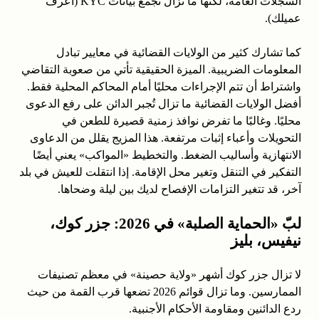
السجلات العامة، لكنها ما تزال تجمع بيانات KYC (اعرف
عميلك).
كما تشارك كثير من الولايات القضائية في معايير تبادل
المعلومات الضريبية. الميزة الحقيقية تأتي من صعوبة التقاضي
واشتراط أن تتم الإجراءات محليًا أمام المحاكم المحلية فقط.
أفضل الولايات القضائية ما تزال تُجبر الدائن على رفع الدعوى
محليًا. وغالبًا ما تفرض نوافذ زمنية قصيرة للطعن في
التحويلات وأعباء إثبات مرتفعة. هذا المزيج يقلل من الدعاوى
الانتهازية وأساليب الضغط. والتخطيط «المواكب» يعني أيضًا
التفكير في التنقل وتغير محل الإقامة. إذا انتقلت للعيش في بلد
آخر، قد تتغير التزامات الإفصاح لديك بين ليلة وضحاها.
لبّ «الحماية الصلبة» في 2026: جزر كوك،
نيفيس، بليز
لا تزال جزر كوك أشهر «ولاية حصينة» في معظم تصنيفات
الممارسين. وما تزال قوائم 2026 تضعها قرب القمة من حيث
ردع الدائنين ومقاومة الأحكام الأجنبية.