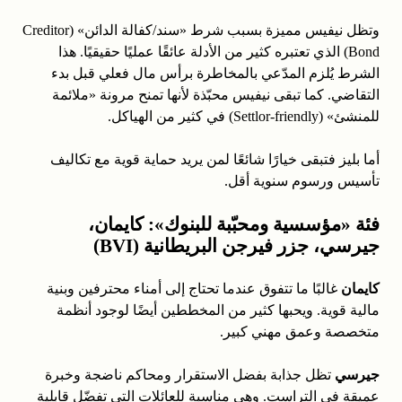
وتظل نيفيس مميزة بسبب شرط «سند/كفالة الدائن» (Creditor
Bond) الذي تعتبره كثير من الأدلة عائقًا عمليًا حقيقيًا. هذا
الشرط يُلزم المدّعي بالمخاطرة برأس مال فعلي قبل بدء
التقاضي. كما تبقى نيفيس محبّذة لأنها تمنح مرونة «ملائمة
للمنشئ» (Settlor‑friendly) في كثير من الهياكل.
أما بليز فتبقى خيارًا شائعًا لمن يريد حماية قوية مع تكاليف
تأسيس ورسوم سنوية أقل.
فئة «مؤسسية ومحبّبة للبنوك»: كايمان،
جيرسي، جزر فيرجن البريطانية (BVI)
كايمان
غالبًا ما تتفوق عندما تحتاج إلى أمناء محترفين وبنية
مالية قوية. ويحبها كثير من المخططين أيضًا لوجود أنظمة
متخصصة وعمق مهني كبير.
جيرسي
تظل جذابة بفضل الاستقرار ومحاكم ناضجة وخبرة
عميقة في التراست. وهي مناسبة للعائلات التي تفضّل قابلية