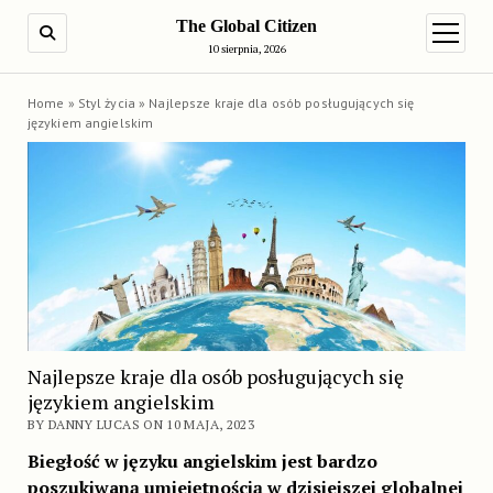
The Global Citizen
SEARCH
open m
10 sierpnia, 2026
Home
»
Styl życia
»
Najlepsze kraje dla osób posługujących się
językiem angielskim
Najlepsze kraje dla osób posługujących się
językiem angielskim
BY DANNY LUCAS ON 10 MAJA, 2023
Biegłość w języku angielskim jest bardzo
poszukiwaną umiejętnością w dzisiejszej globalnej