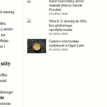
Katar traci emira, który
zmienił oblicze Zatoki
Perskiej
mi muszą
13 LIPCA, 2026
Wiza E-2: dostęp do USA
nku.
bez globalnego
wa
może
opodatkowania
 na
13 LIPCA, 2026
dując
Cameco wstrzymuje
wydobycie w Cigar Lake
u i
13 LIPCA, 2026
quity
ilka
ymi.
odowego
00
entrum