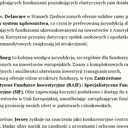
ądzających funduszami poszukujących elastycznych ram działa
e,
Delaware
w Stanach Zjednoczonych oferuje solidne ramy p
y system sądownictwa
, co czyni je preferowaną jurysdykcją d
ających funduszami ukierunkowanymi na inwestorów z Ameryk
ej. Korzystne przepisy dotyczące spółek osobowych i opodat
omandytowych zwiększają jej atrakcyjność.
burg
to kolejna wiodąca jurysdykcja, szczególnie dla funduszy
onych na inwestorów europejskich. Znany z kompleksowych r
jnych i możliwości ułatwiania inwestycji transgranicznych,
urg oferuje różne struktury funduszy, w tym
Zastrzeżone
tywne Fundusze Inwestycyjne (RAIF)
i
Specjalistyczne Fu
cyjne (SIF)
. Obie zapewniają korzyści podatkowe i dostęp do s
westorów w Unii Europejskiej, umożliwiając zarządzającym fun
ną promocję swoich ofert w państwach członkowskich.
eśnie,
Jersey
zyskuje na znaczeniu jako konkurencyjne centr
, kładąc silny nacisk na zgodność z przepisami i ochronę inwe