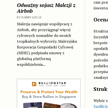
ram pra
Odważny sojusz Malezji z
inwestor
Airbnb
BY DANNY LUCAS
Ocena
Malezja nawiązuje współpracę z
Airbnb, aby przyciągnąć więcej
Struktu
cyfrowych nomadów do swoich
Jurysdy
tropikalnych wybrzeży. Malezyjska
bezpośr
Korporacja Gospodarki Cyfrowej
opodatk
(MDEC) podpisała umowę z
dywiden
globalną platformą
pośredn
współdzielenia...
podatko
przepis
zmaksym
Struk
Wybór st
Spółki 