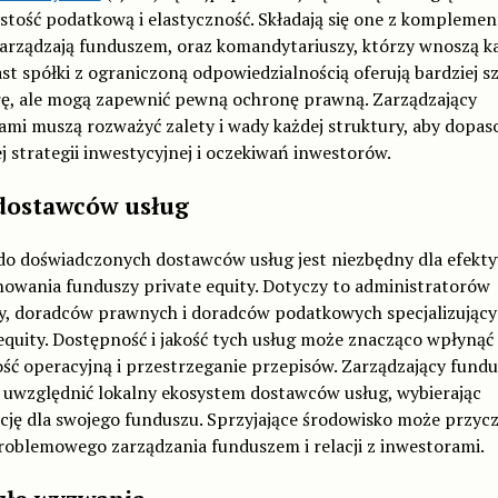
stość podatkową i elastyczność. Składają się one z komplemen
arządzają funduszem, oraz komandytariuszy, którzy wnoszą ka
t spółki z ograniczoną odpowiedzialnością oferują bardziej 
rę, ale mogą zapewnić pewną ochronę prawną. Zarządzający
mi muszą rozważyć zalety i wady każdej struktury, aby dopas
j strategii inwestycyjnej i oczekiwań inwestorów.
dostawców usług
do doświadczonych dostawców usług jest niezbędny dla efekt
nowania funduszy private equity. Dotyczy to administratorów
y, doradców prawnych i doradców podatkowych specjalizujący
equity. Dostępność i jakość tych usług może znacząco wpłynąć
ść operacyjną i przestrzeganie przepisów. Zarządzający fund
 uwzględnić lokalny ekosystem dostawców usług, wybierając
cję dla swojego funduszu. Sprzyjające środowisko może przycz
roblemowego zarządzania funduszem i relacji z inwestorami.