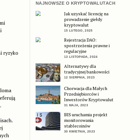
NAJNOWSZE O KRYPTOWALUTACH
Jak uzyskać licencję na
prowadzenie giełdy
ymi
kryptowalut
i
15 LUTEGO, 2025
Rejestracja DAO:
spostrzeżenia prawne i
regulacyjne
i ryzyko
13 LISTOPADA, 2024
Alternatywy dla
tradycyjnej bankowości
12 SIERPNIA, 2023
Chorwacja dla Małych
eloma
Przedsiębiorców i
eferują
Inwestorów Kryptowalut
.
31 MAJA, 2023
BIS uruchamia projekt
isach.
monitorowania
stablecoinów
ej
30 KWIETNIA, 2023
nych