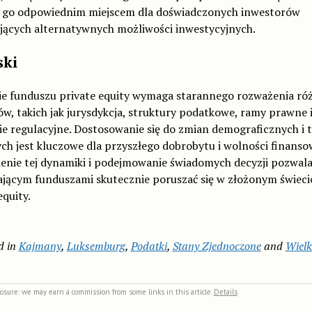
i go odpowiednim miejscem dla doświadczonych inwestorów
jących alternatywnych możliwości inwestycyjnych.
ski
ie funduszu private equity wymaga starannego rozważenia ró
w, takich jak jurysdykcja, struktury podatkowe, ramy prawne 
ie regulacyjne. Dostosowanie się do zmian demograficznych i
h jest kluczowe dla przyszłego dobrobytu i wolności finansow
enie tej dynamiki i podejmowanie świadomych decyzji pozwal
ającym funduszami skutecznie poruszać się w złożonym świeci
equity.
d in
Kajmany
,
Luksemburg
,
Podatki
,
Stany Zjednoczone
and
Wiel
closure: we may earn a commission from some links in this article.
Details