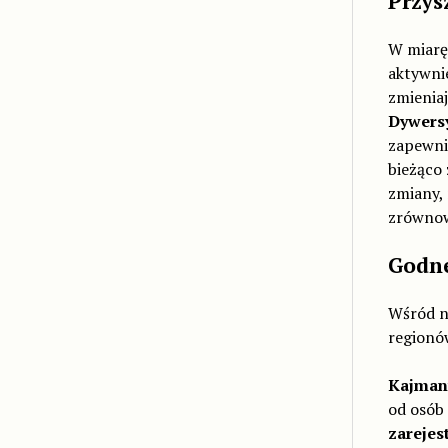
Przys
W miarę 
aktywni
zmieniaj
Dywersy
zapewni
bieżąco
zmiany, 
zrównow
Godne
Wśród na
regionó
Kajman
od osób 
zarejes