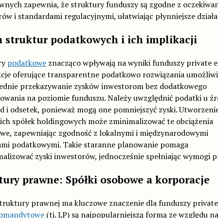
wnych zapewnia, że struktury funduszy są zgodne z oczekiwa
ów i standardami regulacyjnymi, ułatwiając płynniejsze działa
 struktur podatkowych i ich implikacji
ry
podatkowe
znacząco wpływają na wyniki funduszy private eq
kcje oferujące transparentne podatkowo rozwiązania umożliwi
ednie przekazywanie zysków inwestorom bez dodatkowego
owania na poziomie funduszu. Należy uwzględnić podatki u źr
d i odsetek, ponieważ mogą one pomniejszyć zyski. Utworzeni
ich spółek holdingowych może zminimalizować te obciążenia
we, zapewniając zgodność z lokalnymi i międzynarodowymi
ami podatkowymi. Takie staranne planowanie pomaga
alizować zyski inwestorów, jednocześnie spełniając wymogi 
tury prawne: Spółki osobowe a korporacje
ruktury prawnej ma kluczowe znaczenie dla funduszy private 
komandytowe
(tj. LP) są najpopularniejszą formą ze względu na