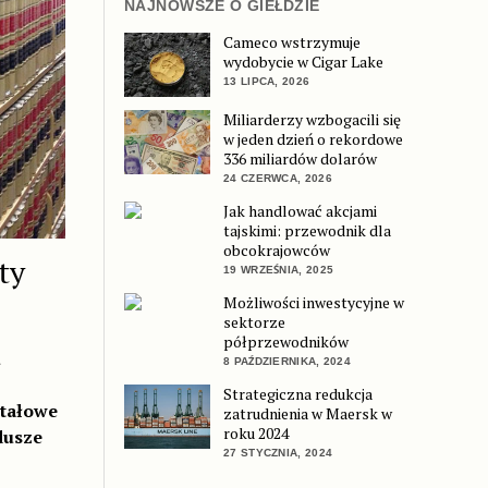
NAJNOWSZE O GIEŁDZIE
Cameco wstrzymuje
wydobycie w Cigar Lake
13 LIPCA, 2026
Miliarderzy wzbogacili się
w jeden dzień o rekordowe
336 miliardów dolarów
24 CZERWCA, 2026
Jak handlować akcjami
tajskimi: przewodnik dla
obcokrajowców
ty
19 WRZEŚNIA, 2025
Możliwości inwestycyjne w
sektorze
półprzewodników
u
8 PAŹDZIERNIKA, 2024
Strategiczna redukcja
itałowe
zatrudnienia w Maersk w
roku 2024
dusze
27 STYCZNIA, 2024