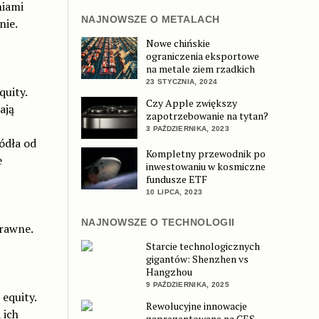
niami
NAJNOWSZE O METALACH
nie.
Nowe chińskie
ograniczenia eksportowe
na metale ziem rzadkich
23 STYCZNIA, 2024
uity.
Czy Apple zwiększy
ają
zapotrzebowanie na tytan?
3 PAŹDZIERNIKA, 2023
ódła od
Kompletny przewodnik po
e
inwestowaniu w kosmiczne
fundusze ETF
10 LIPCA, 2023
NAJNOWSZE O TECHNOLOGII
prawne.
Starcie technologicznych
gigantów: Shenzhen vs
Hangzhou
9 PAŹDZIERNIKA, 2025
equity.
Rewolucyjne innowacje
 ich
zaprezentowane na CES