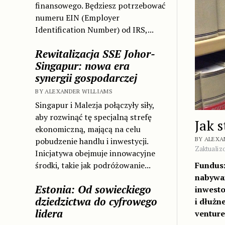
finansowego. Będziesz potrzebować
numeru EIN (Employer
Identification Number) od IRS,...
Rewitalizacja SSE Johor-
Singapur: nowa era
synergii gospodarczej
BY ALEXANDER WILLIAMS
Singapur i Malezja połączyły siły,
aby rozwinąć tę specjalną strefę
Jak 
ekonomiczną, mającą na celu
BY ALEXA
pobudzenie handlu i inwestycji.
Zaktualiz
Inicjatywa obejmuje innowacyjne
środki, takie jak podróżowanie...
Fundusz
nabywan
Estonia: Od sowieckiego
inwesto
dziedzictwa do cyfrowego
i dłużn
lidera
venture