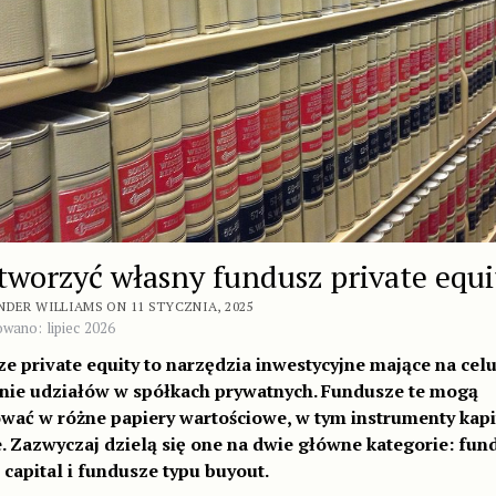
stworzyć własny fundusz private equi
NDER WILLIAMS ON 11 STYCZNIA, 2025
owano: lipiec 2026
e private equity to narzędzia inwestycyjne mające na cel
ie udziałów w spółkach prywatnych. Fundusze te mogą
wać w różne papiery wartościowe, w tym instrumenty kap
e. Zazwyczaj dzielą się one na dwie główne kategorie: fun
 capital i fundusze typu buyout.