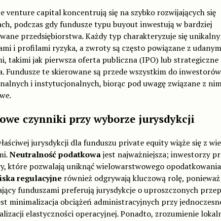
 venture capital koncentrują się na szybko rozwijających się
ch, podczas gdy fundusze typu buyout inwestują w bardziej
wane przedsiębiorstwa. Każdy typ charakteryzuje się unikaln
ami i profilami ryzyka, a zwroty są często powiązane z udanym
i, takimi jak pierwsza oferta publiczna (IPO) lub strategiczne
ia. Fundusze te skierowane są przede wszystkim do inwestorów
nalnych i instytucjonalnych, biorąc pod uwagę związane z nim
we.
owe czynniki przy wyborze jurysdykcji
aściwej jurysdykcji dla funduszu private equity wiąże się z wi
mi.
Neutralność podatkowa
jest najważniejsza; inwestorzy pr
ry, które pozwalają uniknąć wielowarstwowego opodatkowania
ska regulacyjne
również odgrywają kluczową rolę, ponieważ
jący funduszami preferują jurysdykcje o uproszczonych przep
st minimalizacja obciążeń administracyjnych przy jednoczesn
izacji elastyczności operacyjnej. Ponadto, zrozumienie lokal