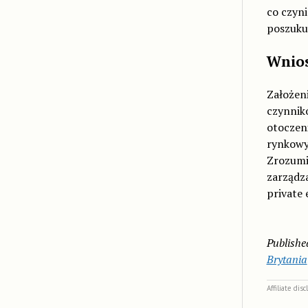
co czyn
poszuku
Wnio
Założen
czynnikó
otoczen
rynkowyc
Zrozumi
zarządz
private 
Publishe
Brytania
Affiliate dis