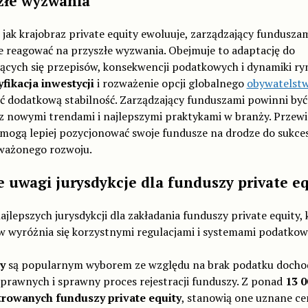
złe wyzwania
jak krajobraz private equity ewoluuje, zarządzający fundusza
e reagować na przyszłe wyzwania. Obejmuje to adaptację do
ących się przepisów, konsekwencji podatkowych i dynamiki ry
fikacja inwestycji
i rozważenie opcji globalnego
obywatelst
ć dodatkową stabilność. Zarządzający funduszami powinni być
 z nowymi trendami i najlepszymi praktykami w branży. Przewi
mogą lepiej pozycjonować swoje fundusze na drodze do sukces
ażonego rozwoju.
 uwagi jurysdykcje dla funduszy private e
jlepszych jurysdykcji dla zakładania funduszy private equity, k
w wyróżnia się korzystnymi regulacjami i systemami podatkow
y
są popularnym wyborem ze względu na brak podatku doch
prawnych i sprawny proces rejestracji funduszy. Z ponad
13 0
trowanych funduszy private equity
, stanowią one uznane c