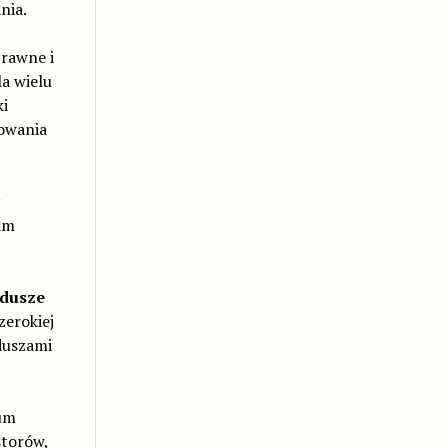
nia.
rawne i
la wielu
i
kowania
am
ndusze
zerokiej
duszami
um
storów,