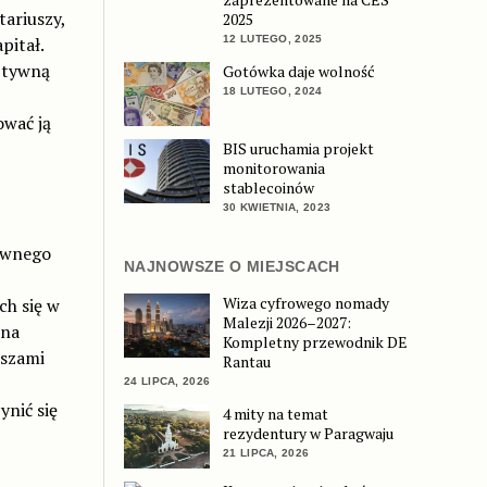
tariuszy,
2025
12 LUTEGO, 2025
pitał.
sztywną
Gotówka daje wolność
18 LUTEGO, 2024
ować ją
BIS uruchamia projekt
monitorowania
stablecoinów
30 KWIETNIA, 2023
ywnego
NAJNOWSZE O MIEJSCACH
Wiza cyfrowego nomady
ch się w
Malezji 2026–2027:
 na
Kompletny przewodnik DE
uszami
Rantau
24 LIPCA, 2026
ynić się
4 mity na temat
rezydentury w Paragwaju
21 LIPCA, 2026