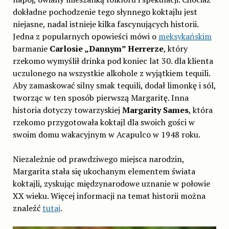
dokładne pochodzenie tego słynnego koktajlu jest
niejasne, nadal istnieje kilka fascynujących historii.
Jedna z popularnych opowieści mówi o
meksykańskim
barmanie
Carlosie „Dannym” Herrerze
, który
rzekomo wymyślił drinka pod koniec lat 30. dla klienta
uczulonego na wszystkie alkohole z wyjątkiem tequili.
Aby zamaskować silny smak tequili, dodał limonkę i sól,
tworząc w ten sposób pierwszą Margaritę. Inna
historia dotyczy towarzyskiej
Margarity Sames
, która
rzekomo przygotowała koktajl dla swoich gości w
swoim domu wakacyjnym w Acapulco w 1948 roku.
Niezależnie od prawdziwego miejsca narodzin,
Margarita stała się ukochanym elementem świata
koktajli, zyskując międzynarodowe uznanie w połowie
XX wieku. Więcej informacji na temat historii można
znaleźć
tutaj
.