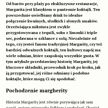
Od barów przy plaży po ekskluzywne restauracje,
Margarita jest klasykiem w panteonie koktajli. Ten
powszechnie uwielbiany drink to idealne
połączenie kwaśnych, słodkich i słonych smaków.
Orzeźwiająca mikstura jest zwykle
przygotowywana z tequili, soku z limonki i triple
sec, podawana w szklance z solą. Niezależnie od
tego, czy jesteś fanem tradycyjnej Margarity, czy też
bardziej odważnych koktajli, ten kultowy napój ma
wiele odmian, które zaspokoją wszystkie gusta. W
tym artykule przedstawimy historię Margarity, jej
kluczowe składniki, przewodnik krok po kroku, jak
ją przygotować, jej różne odmiany i podobne
koktajle, które mogą Ci się spodobać.
Pochodzenie margherity
Historia Margarity jest równie porywająca jak sam
napój, owiany mieszanką folkloru i spekulacji. Chociaż