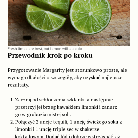
Fresh limes are best, but lemon will also do
Przewodnik krok po kroku
Przygotowanie Margarity jest stosunkowo proste, ale
wymaga dbałości o szczegóły, aby uzyskać najlepsze
rezultaty.
Zacznij od schłodzenia szklanki, a następnie
przetrzyj jej brzeg kawałkiem limonki i zanurz
go w gruboziarnistej soli.
Połączyć 2 uncje tequili, 1 uncję świeżego soku z
limonki i 1 uncję triple sec w shakerze
koktajlowym. Dodać lód i dobrze wstrząsnąć, aż