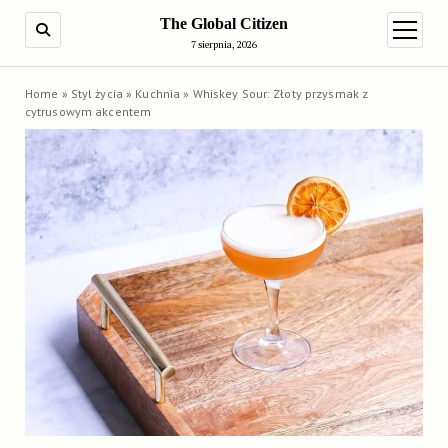
The Global Citizen
SEARCH
open m
7 sierpnia, 2026
Home
»
Styl życia
»
Kuchnia
»
Whiskey Sour: Złoty przysmak z
cytrusowym akcentem