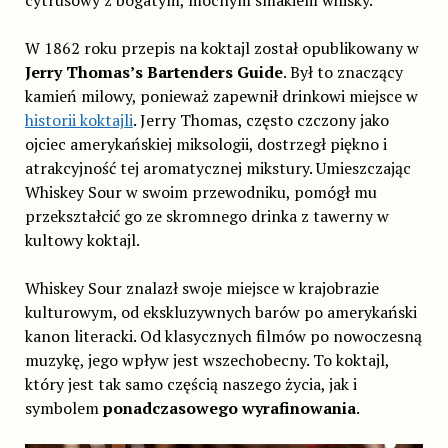
cytrusowy z bogatym, mocnym smakiem whisky.
W 1862 roku przepis na koktajl został opublikowany w
Jerry Thomas’s Bartenders Guide
. Był to znaczący
kamień milowy, ponieważ zapewnił drinkowi miejsce w
historii koktajli
. Jerry Thomas, często czczony jako
ojciec amerykańskiej miksologii, dostrzegł piękno i
atrakcyjność tej aromatycznej mikstury. Umieszczając
Whiskey Sour w swoim przewodniku, pomógł mu
przekształcić go ze skromnego drinka z tawerny w
kultowy koktajl.
Whiskey Sour znalazł swoje miejsce w krajobrazie
kulturowym, od ekskluzywnych barów po amerykański
kanon literacki. Od klasycznych filmów po nowoczesną
muzykę, jego wpływ jest wszechobecny. To koktajl,
który jest tak samo częścią naszego życia, jak i
symbolem
ponadczasowego wyrafinowania
.